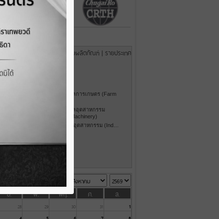
ค้นหาข้อมูลนำเข้า/ส่งออก:
รายผลิตภัณฑ์
|
รายประเทศ
69
มูลค่ารวม
เครื่องจักรกลการเกษตร (Farm
Machinery)
เครื่องจักรกลอุตสาหกรรม
(Industrial Machinery)
เครื่องมือกลอุตสาหกรรม (Ind…
เม.ย.
มิ.ย.
ค.
พ.ค.
ั้งหมด
อ.
พ.
พฤ.
ศ.
ส.
28
29
30
31
1
4
5
6
7
8