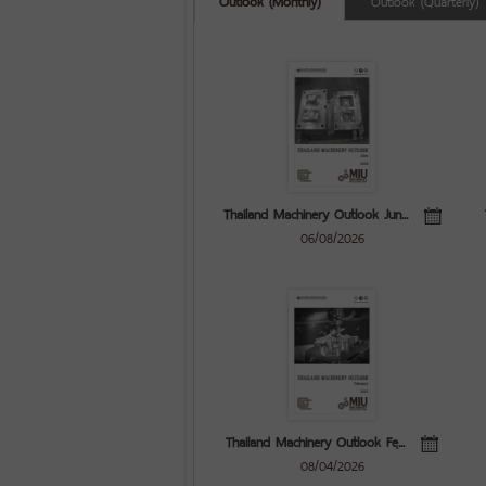
Thailand Machinery Outlook Jun...
06/08/2026
Thailand Machinery Outlook Feฺ...
08/04/2026