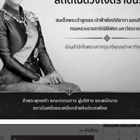
มูลค่าส่งออก มิ.ย. 2568 - มิ.ย. 25
40,000
มูลค่ารวม
เครื่องจักรกลการเกษตร (Farm
ล้านบาท
Machinery)
20,000
เครื่องจักรกลอุตสาหกรรม
(Industrial Machinery)
เครื่องมือกลอุตสาหกรรม (Ind…
0
ิ.ย.
มิ.ย.
ส.ค.
ต.ค.
ธ.ค.
ก.พ.
ก.ค.
ก.ย.
พ.ย.
ม.ค.
มี.
เดือน
Event/Exhibition
ดูงานท
FTA
BOI
อา.
จ.
>> ข่าวอื่นๆ
26
27
2
3