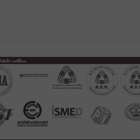
น่าสนใจ >>คลิ๊ก<<