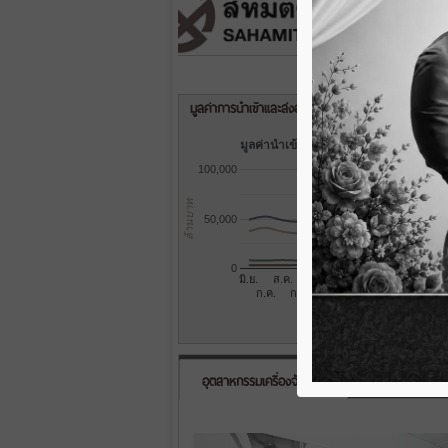
มูลค่าการนำเข้าและส่งออกของไทย
มูลค่านำเข้า มิ.ย. 2568 - มิ.ย. 2569
100,000
ล้านบาท
50,000
0
มิ.ย.
ส.ค.
ต.ค.
ธ.ค.
ก.พ.
เม.ย.
ม
ก.ค.
ก.ย.
พ.ย.
ม.ค.
มี.ค.
พ.ค.
เดือน
อุตสาหกรรมเครื่องจักรกล
เศรษฐกิจ