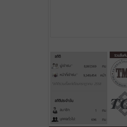
รวมลิงค์
สถิติ
ผู้เข้าชม:
*
8,861,569
คน
หน้าที่เข้าชม:
*
9,349,454
หน้า
*สถิติรวมตั้งแต่เดือนกรกฎาคม 2558
สถิติประจำวัน
สมาชิก:
1
คน
บุคคลทั่วไป:
696
คน