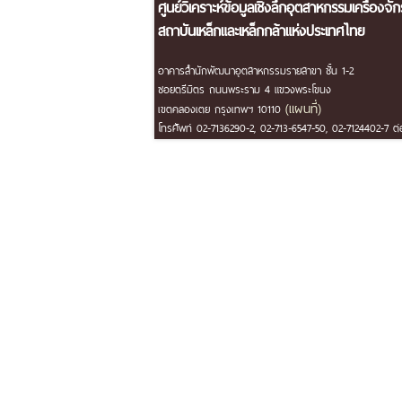
ศูนย์วิเคราะห์ข้อมูลเชิงลึกอุตสาหกรรมเครื่องจั
สถาบันเหล็กและเหล็กกล้าแห่งประเทศไทย
อาคารสำนักพัฒนาอุตสาหกรรมรายสาขา ชั้น 1-2
ซอยตรีมิตร ถนนพระราม 4 แขวงพระโขนง
(แผนที่)
เขตคลองเตย กรุงเทพฯ 10110
โทรศัพท์ 02-7136290-2, 02-713-6547-50, 02-7124402-7 ต่