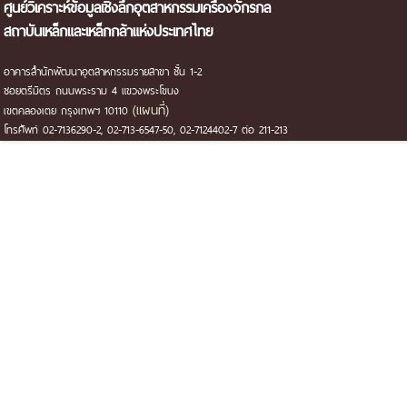
ศูนย์วิเคราะห์ข้อมูลเชิงลึกอุตสาหกรรมเครื่องจักรกล
สถาบันเหล็กและเหล็กกล้าแห่งประเทศไทย
อาคารสำนักพัฒนาอุตสาหกรรมรายสาขา ชั้น 1-2
ซอยตรีมิตร ถนนพระราม 4 แขวงพระโขนง
(แผนที่)
เขตคลองเตย กรุงเทพฯ 10110
โทรศัพท์ 02-7136290-2, 02-713-6547-50, 02-7124402-7 ต่อ 211-213