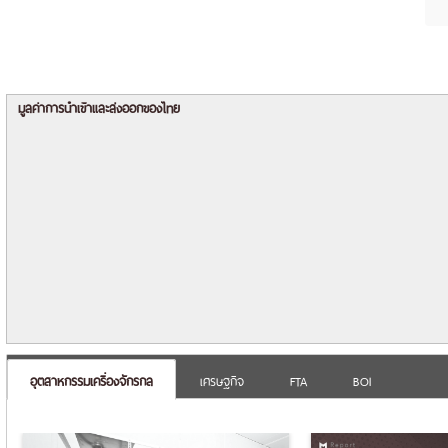
มูลค่าการนำเข้าและส่งออกของไทย
มูลค่านำเข้า มิ.ย. 2568 - มิ.ย. 2569
100,000
มูลค่ารวม
เครื่องจักรกลการเกษตร 
ล้านบาท
Machinery)
50,000
เครื่องจักรกลอุตสาหกรรม
(Industrial Machinery)
เครื่องมือกลอุตสาหกรรม
0
มิ.ย.
ส.ค.
ต.ค.
ธ.ค.
ก.พ.
เม.ย.
มิ.ย.
ก.ค.
ก.ย.
พ.ย.
ม.ค.
มี.ค.
พ.ค.
เดือน
อุตสาหกรรมเครื่องจักรกล
เศรษฐกิจ
FTA
BOI