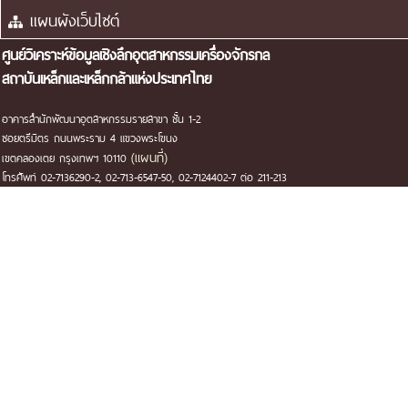
ศูนย์วิเคราะห์ข้อมูลเชิงลึกอุตสาหกรรมเครื่องจักรกล
สถาบันเหล็กและเหล็กกล้าแห่งประเทศไทย
อาคารสำนักพัฒนาอุตสาหกรรมรายสาขา ชั้น 1-2
ซอยตรีมิตร ถนนพระราม 4 แขวงพระโขนง
(แผนที่)
เขตคลองเตย กรุงเทพฯ 10110
โทรศัพท์ 02-7136290-2, 02-713-6547-50, 02-7124402-7 ต่อ 211-213