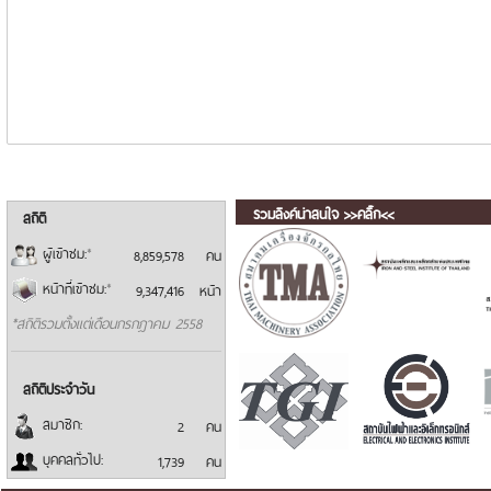
รวมลิงค์น่าสนใจ >>คลิ๊ก<<
สถิติ
ผู้เข้าชม:
*
8,859,578
คน
หน้าที่เข้าชม:
*
9,347,416
หน้า
*สถิติรวมตั้งแต่เดือนกรกฎาคม 2558
สถิติประจำวัน
สมาชิก:
2
คน
บุคคลทั่วไป:
1,739
คน