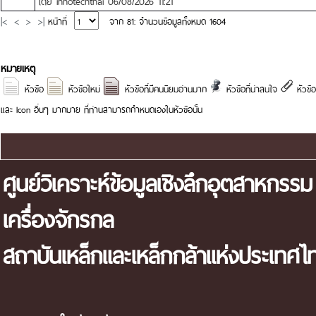
โดย
innotechthai
06/08/2026 11:21
|<
<
>
>|
หน้าที่
จาก 81: จำนวนข้อมูลทั้งหมด 1604
หมายเหตุ
หัวข้อ
หัวข้อใหม่
หัวข้อที่มีคนนิยมอ่านมาก
หัวข้อที่น่าสนใจ
หัวข
และ Icon อื่นๆ มากมาย ที่ท่านสามารถกำหนดเองในหัวข้อนั้น
แผนผังเว็บไซต์
ศูนย์วิเคราะห์ข้อมูลเชิงลึกอุตสาหกรรม
เครื่องจักรกล
สถาบันเหล็กและเหล็กกล้าแห่งประเทศไ