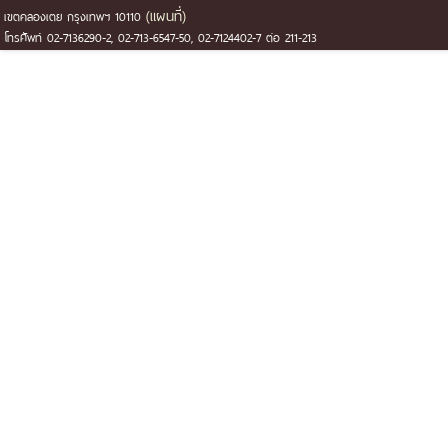
(แผนที่)
เขตคลองเตย กรุงเทพฯ 10110
โทรศัพท์ 02-7136290-2, 02-713-6547-50, 02-7124402-7 ต่อ 211-213