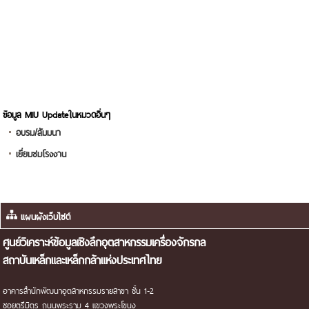
ข้อมูล MIU Updateในหมวดอื่นๆ
อบรม/สัมมนา
เยี่ยมชมโรงงาน
ศูนย์วิเคราะห์ข้อมูลเชิงลึกอุตสาหกรรมเครื่องจักรกล
สถาบันเหล็กและเหล็กกล้าแห่งประเทศไทย
อาคารสำนักพัฒนาอุตสาหกรรมรายสาขา ชั้น 1-2
ซอยตรีมิตร ถนนพระราม 4 แขวงพระโขนง