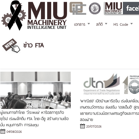
เอกสาร
สถิติ
HS Code
ข่าว FTA
‘พาณิชย์’ เปิดบ้านหารือจีน เร่งขับเคลื่อ
เกษตรนวัตกรรม ส่งเสริม ‘เอสเอ็มอี’ สู่
ผู้แทนการค้าไทย ‘วีระพงษ์’ หารือสภาธุรกิจ
ขยายความร่วมมือทางเศรษฐกิจและการล
ยุโรป เร่งผลักดัน FTA ไทย-อียู สร้างความเชื่อ
สองฝ่าย
มั่น หนุนการค้า การลงทุน
20/07/2026
04/08/2026