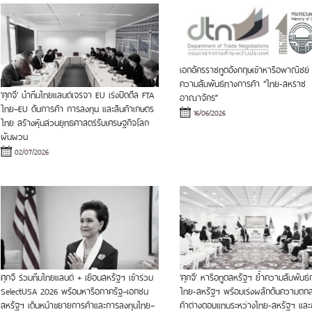
เอกอัครราชทูตอังกฤษเข้าหารือพาณิชย์
ความสัมพันธ์ทางการค้า “ไทย-สหราช
'ศุภจี' นำทีมไทยแลนด์เจรจา EU เร่งปิดดีล FTA
อาณาจักร”
ไทย–EU ดันการค้า การลงทุน และสินค้าเกษตร
16/06/2026
ไทย สร้างหุ้นส่วนยุทธศาสตร์รับเศรษฐกิจโลก
ผันผวน
02/07/2026
ศุภจี ร่วมทีมไทยแลนด์ + เยือนสหรัฐฯ เข้าร่วม
‘ศุภจี’ หารือทูตสหรัฐฯ ย้ำความสัมพันธ์
SelectUSA 2026 พร้อมหารือภาครัฐ–เอกชน
ไทย-สหรัฐฯ พร้อมเร่งผลักดันความตก
สหรัฐฯ เดินหน้าขยายการค้าและการลงทุนไทย–
ค้าต่างตอบแทนระหว่างไทย-สหรัฐฯ แล