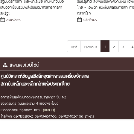
รัฐมนตรีการค้า ไทย–มาเลเซีย เดินหน้าจับมือ
รมช.สุชาติ ลงพื้นที่รับฟังความเห็น เอฟ
เสนออาเซียนรวมพลังรับมือมาตรการการค้า
ไทย – เอฟตา หวังขับเคลื่อนการค้า กา
สหรัฐฯ
ตลาดโลก
28/04/2025
17/04/2025
(current)
First
Previous
1
2
3
4
ศูนย์วิเคราะห์ข้อมูลเชิงลึกอุตสาหกรรมเครื่องจักรกล
สถาบันเหล็กและเหล็กกล้าแห่งประเทศไทย
อาคารสำนักพัฒนาอุตสาหกรรมรายสาขา ชั้น 1-2
ซอยตรีมิตร ถนนพระราม 4 แขวงพระโขนง
(แผนที่)
เขตคลองเตย กรุงเทพฯ 10110
โทรศัพท์ 02-7136290-2, 02-713-6547-50, 02-7124402-7 ต่อ 211-213