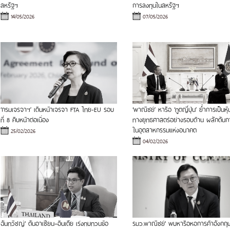
สหรัฐฯ
การลงทุนในสหรัฐฯ
14/05/2026
07/05/2026
‘กรมเจรจาฯ’ เดินหน้าเจรจา FTA ไทย-EU รอบ
‘พาณิชย์’ หารือ ‘ทูตญี่ปุ่น’ ย้ำการเป็นหุ
ที่ 8 คืบหน้าต่อเนื่อง
ทางยุทธศาสตร์อย่างรอบด้าน ผลักดันก
ในอุตสาหกรรมแห่งอนาคต
25/02/2026
04/02/2026
ฉันทวิชญ์' ดันอาเซียน–อินเดีย เร่งทบทวนข้อ
รมว.พาณิชย์' พบหารือหอการค้าอังกฤ