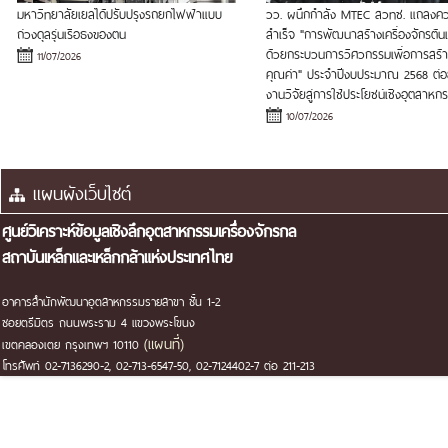
มหาวิทยาลัยเยลได้ปรับปรุงรถยกไฟฟ้าแบบ
วว. ผนึกกำลัง MTEC สวทช. แถลงค
ถ่วงดุลรุ่นเรือธงของตน
สำเร็จ "การพัฒนาสร้างเครื่องจักรต้
ด้วยกระบวนการวิศวกรรมเพื่อการสร้า
11/07/2026
คุณค่า" ประจำปีงบประมาณ 2568 ต่
งานวิจัยสู่การใช้ประโยชน์เชิงอุตสาหก
10/07/2026
แผนผังเว็บไซต์
ศูนย์วิเคราะห์ข้อมูลเชิงลึกอุตสาหกรรมเครื่องจักรกล
สถาบันเหล็กและเหล็กกล้าแห่งประเทศไทย
อาคารสำนักพัฒนาอุตสาหกรรมรายสาขา ชั้น 1-2
ซอยตรีมิตร ถนนพระราม 4 แขวงพระโขนง
(แผนที่)
เขตคลองเตย กรุงเทพฯ 10110
โทรศัพท์ 02-7136290-2, 02-713-6547-50, 02-7124402-7 ต่อ 211-213