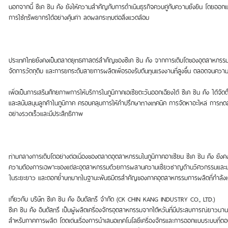
นอกจากนี้ ซีเค ชิน คัง ยังให้ความสำคัญกับการดำเนินธุรกิจควบคู่กับความยั่งยืน โดยออก
การใช้ทรัพยากรได้อย่างคุ้มค่า ลดผลกระทบต่อสิ่งแวดล้อม
ประเทศไทยยังคงเป็นตลาดยุทธศาสตร์สำคัญของซีเค ชิน คัง จากการเติบโตของอุตสาหกรรมอ
จัดการวัตถุดิบ และการยกระดับสายการผลิตเพื่อรองรับต้นทุนแรงงานที่สูงขึ้น ตลอดจนความท
เพื่อเป็นการเสริมศักยภาพการให้บริการในภูมิภาคเอเชียตะวันออกเฉียงใต้ ซีเค ชิน คัง ได้จัดตั
และสนับสนุนลูกค้าในภูมิภาค ครอบคลุมการให้คำปรึกษาทางเทคนิค การจัดหาอะไหล่ การทด
อย่างรวดเร็วและมีประสิทธิภาพ
ท่ามกลางการเติบโตอย่างต่อเนื่องของตลาดอุตสาหกรรมในภูมิภาคอาเซียน ซีเค ชิน คัง ยังคง
ความต้องการเฉพาะของแต่ละอุตสาหกรรมด้วยการผสานความเชี่ยวชาญด้านวิศวกรรมและมาตรฐานก
ในระยะยาว และตอกย้ำบทบาทในฐานะพันธมิตรสำคัญของภาคอุตสาหกรรมการผลิตที่กำลังเติบ
เกี่ยวกับ บริษัท ซีเค ชิน คัง อินดัสทรี จำกัด (CK CHIN KANG INDUSTRY CO., LTD.)
ซีเค ชิน คัง อินดัสทรี เป็นผู้ผลิตเครื่องจักรอุตสาหกรรมจากไต้หวันที่มีประสบการณ์ยาว
สำหรับภาคการผลิต โดดเด่นเรื่องการนำเสนอเทคโนโลยีเครื่องจักรและการออกแบบระบบที่ต