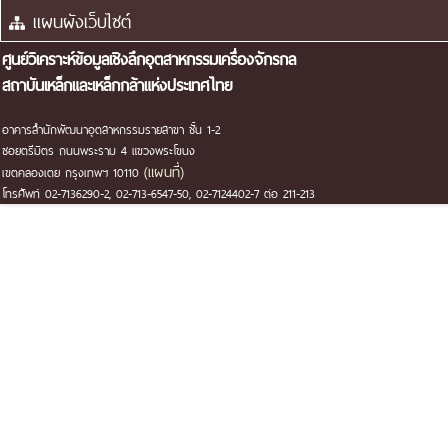
แผนผังเว็บไซต์
ศูนย์วิเคราะห์ข้อมูลเชิงลึกอุตสาหกรรมเครื่องจักรกล
สถาบันเหล็กและเหล็กกล้าแห่งประเทศไทย
อาคารสำนักพัฒนาอุตสาหกรรมรายสาขา ชั้น 1-2
ซอยตรีมิตร ถนนพระราม 4 แขวงพระโขนง
(แผนที่)
เขตคลองเตย กรุงเทพฯ 10110
โทรศัพท์ 02-7136290-2, 02-713-6547-50, 02-7124402-7 ต่อ 211-213