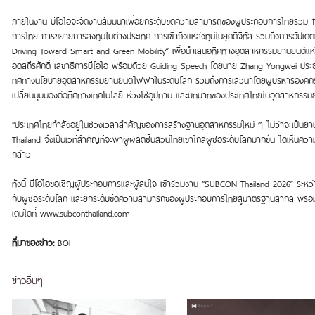
ภายในงาน บีโอไอจะจัดงานสัมมนาเพื่อยกระดับขีดความสามารถของผู้ประกอบการไทยรวม 17 
การไทย การขยายการลงทุนในต่างประเทศ การเข้าถึงแหล่งทุนในยุคดิจิทัล รวมถึงการอัปเ
Driving Toward Smart and Green Mobility” เพื่อนำเสนอทิศทางอุตสาหกรรมยานยนต์แห่
อดสถีรศักดิ์ เลขาธิการบีโอไอ พร้อมด้วย Guiding Speech โดยนาย Zhang Yongwei ประ
ทิศทางนโยบายอุตสาหกรรมยานยนต์ไฟฟ้าในระดับโลก รวมถึงการเสวนาโดยผู้บริหารองค์กรชั
เปลี่ยนมุมมองต่อทิศทางเทคโนโลยี ห่วงโซ่อุปทาน และบทบาทของประเทศไทยในอุตสาหกรรมย
“ประเทศไทยกำลังอยู่ในช่วงเวลาสำคัญของการสร้างฐานอุตสาหกรรมใหม่ ๆ ไม่ว่าจะเป็นยานย
Thailand จึงเป็นเวทีสำคัญที่จะพาผู้ผลิตชิ้นส่วนไทยเข้าใกล้ผู้ซื้อระดับโลกมากขึ้น ได้เ
กล่าว
ทั้งนี้ บีโอไอขอเชิญผู้ประกอบการและผู้สนใจ เข้าร่วมงาน “SUBCON Thailand 2026” ระหว
กับผู้ซื้อระดับโลก และยกระดับขีดความสามารถของผู้ประกอบการไทยสู่มาตรฐานสากล พร้อม
เติมได้ที่ www.subconthailand.com
ที่มาของข่าว:
BOI
ข่าวอื่นๆ