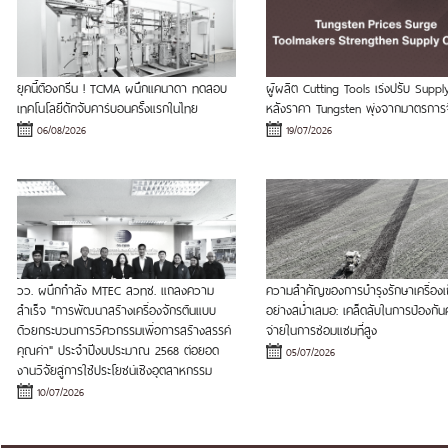
ยุคนี้ต้องกรีน ! TCMA ผนึกแคนาดา ทดสอบ
ผู้ผลิต Cutting Tools เร่งปรับ Suppl
เทคโนโลยีดักจับคาร์บอนครั้งแรกในไทย
หลังราคา Tungsten พุ่งจากมาตรการ
06/08/2026
19/07/2026
วว. ผนึกกำลัง MTEC สวทช. แถลงความ
ความสำคัญของการบำรุงรักษาเครื่องเก็
สำเร็จ "การพัฒนาสร้างเครื่องจักรต้นแบบ
อย่างสม่ำเสมอ: เคล็ดลับในการป้องกันค
ด้วยกระบวนการวิศวกรรมเพื่อการสร้างสรรค์
จ่ายในการซ่อมแซมที่สูง
คุณค่า" ประจำปีงบประมาณ 2568 ต่อยอด
05/07/2026
งานวิจัยสู่การใช้ประโยชน์เชิงอุตสาหกรรม
10/07/2026