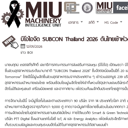
เอกสาร
สถิติ
HS Code
บีโอไอจัด SUBCON Thailand 2026 ดันไทยเข้าห่วง
12/05/2026
ข่าว BOI
นายนฤตม์ เทอดสถีรศักดิ์ เลขาธิการคณะกรรมการส่งเสริมการลงทุน (บีโอไอ) เปิดเผยว่า บ
ชิ้นส่วนอุตสาหกรรมระดับนานาชาติ “SUBCON Thailand 2026” ซึ่งจัดต่อเนื่องเป็นปีที่ 20 
Tomorrow” โดยปีนี้มีผู้ผลิตชิ้นส่วนอุตสาหกรรมจากประเทศต่าง ๆ เข้าร่วมออกบูธ 239 บริ
อุตสาหกรรมเป้าหมายของไทย พร้อมเชื่อมโยงผู้ผลิตไทยให้เข้าถึงห่วงโซ่อุปทานของบริษัทระด
อัตโนมัติและหุ่นยนต์ เครื่องมือแพทย์ และอากาศยาน เพื่อร่วมกันผลักดันประเทศไทยสู่การเป
การจัดงานในปีนี้ จะมีผู้ซื้อทั้งในและต่างประเทศกว่า 90 บริษัท จาก 14 ประเทศทั่วโลก อาทิ 
เป้าหมายการจับคู่เจรจาธุรกิจกว่า 9,000 คู่ คาดว่าจะมีมูลค่าซื้อขายชิ้นส่วนในอนาคตก
การผลิตของไทยในอุตสาหกรรมยานยนต์สมัยใหม่ ภายใต้แนวคิด Smart & Green Technolog
บริษัท PTT Digital ซึ่งผสานเทคโนโลยี IoT, AI และ Energy Analytics เพื่อเพิ่มประสิ
เก็บรวบรวมข้อมูลและควบคุมระบบอัตโนมัติในภาคอุตสาหกรรมได้อย่างแม่นยำ