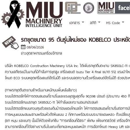
เอกสาร
สถิติ
HS Code
รถขุดขนาด 95 ตันรุ่นใหม่ของ KOBELCO ประหยัดเชื
08/06/2026
ข่าวอุตสาหกรรมเครื่องจักรกล
บริษัท KOBELCO Construction Machinery USA Inc. ได้เพิ่มรถขุดตีนตะขาบ SK850LC-11 เข้าส
ความเสถียรแม้ในงานที่มีกำลังการขุดสูง เครื่องยนต์ Isuzu Tier 4 Final ขนาด 512 แรงม้า
โหมด ECO ระบบหยุดเครื่องยนต์อัตโนมัติ และระบบลดความเร็วเครื่องยนต์อัตโนมัติ ช่วยประหยั
(ภาพรถขุดตีนตะขาบสำหรับงานหนักบนพื้นหลังสีขาว)
ระบบไฮดรอลิกให้การตอบสนองที่ราบรื่นและแรงขุดสูงสุดถึง 90,598 ปอนด์ (ประมาณ 450 กิโล
ระบบไฮดรอลิกบนรถขุด SK850LC-11 ให้กำลังและความอเนกประสงค์
ระบบไฮดรอลิกแบบควบคุมด้วยแรงดันนำร่องของโคเบลโค ให้การตอบสนองที่ราบรื่นต่อการป้อนข
การหมุนแบบผสมผสานพร้อมหัวตัดหินแบบ 2 ทิศทางพร้อมระบบระบายของเหลว ตัวเปลี่ยนร
(ยก หมุน และแบก) นั้นมีให้ด้วยฟังก์ชัน "การเคลื่อนที่อิสระ" พิเศษ เพียงกดสวิตช์ เครื่องจัก
สามารถเคลื่อนที่ได้อย่างราบรื่นในขณะที่ยกและหมุนของหนัก การเลือกโหมด Heavy Lift และ