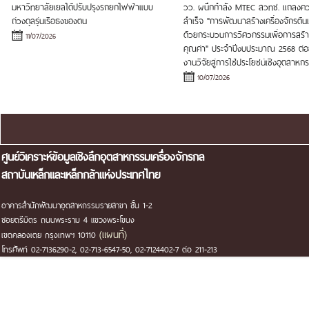
มหาวิทยาลัยเยลได้ปรับปรุงรถยกไฟฟ้าแบบ
วว. ผนึกกำลัง MTEC สวทช. แถลงค
ถ่วงดุลรุ่นเรือธงของตน
สำเร็จ "การพัฒนาสร้างเครื่องจักรต้
ด้วยกระบวนการวิศวกรรมเพื่อการสร้า
11/07/2026
คุณค่า" ประจำปีงบประมาณ 2568 ต่
งานวิจัยสู่การใช้ประโยชน์เชิงอุตสาหก
10/07/2026
แผนผังเว็บไซต์
ศูนย์วิเคราะห์ข้อมูลเชิงลึกอุตสาหกรรมเครื่องจักรกล
สถาบันเหล็กและเหล็กกล้าแห่งประเทศไทย
อาคารสำนักพัฒนาอุตสาหกรรมรายสาขา ชั้น 1-2
ซอยตรีมิตร ถนนพระราม 4 แขวงพระโขนง
(แผนที่)
เขตคลองเตย กรุงเทพฯ 10110
โทรศัพท์ 02-7136290-2, 02-713-6547-50, 02-7124402-7 ต่อ 211-213