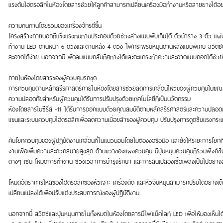
แรงดันไฮดรอลิกในห้องโดยสารช่วยให้ลูกค้าสามารถเปลี่ยนเครื่องมือทำงานหรือสายยางได้
ความทนทานโดยรวมของเครื่องจักรดีขึ้น
โครงสร้างภายนอกที่แข็งแรงทนทานประกอบด้วยช่วงล่างแบบพับเก็บได้ ตัวนำราง 3 ตัว แผ่นกั
ทำงาน LED ด้านหน้า 6 ดวงและด้านหลัง 4 ดวง ไฟกระพริบหมุนด้านหลังแบบพิเศษ สวิตช์ตัด
สะอาดได้ง่าย นอกจากนี้ พัดลมแบบกลับทิศทางได้และตะแกรงทำความสะอาดแบบถอดได้ช่วยให
ภายในห้องโดยสารของผู้ควบคุมรถขุด
การควบคุมตามหลักสรีรศาสตร์ภายในห้องโดยสารช่วยลดการเคลื่อนไหวของผู้ควบคุมในขณะที่เ
ความปลอดภัยสำหรับผู้ควบคุมได้รับการปรับปรุงด้วยเทคโนโลยีที่เป็นนวัตกรรม
ห้องโดยสารในซีรี่ส์ -11 ได้รับการออกแบบด้วยคุณสมบัติตามหลักสรีรศาสตร์และความปลอดภัยที
แขนและระบบควบคุมไฮดรอลิกเพื่อลดความเมื่อยล้าของผู้ควบคุม ปรับปรุงการดูดซับแรง
คันโยกควบคุมของผู้ปฏิบัติงานเคลื่อนที่ในแนวนอนโดยไม่ต้องงอข้อมือ และยังให้ระยะการโยกท
งานเพื่อเพิ่มความสะดวกสบายสูงสุด ด้านขวาของแผงควบคุม มีปุ่มหมุนควบคุมที่รวมฟังก์ชันต่
ต่างๆ เช่น โหมดการทำงาน ช่วงเวลาการบำรุงรักษา และการสิ้นเปลืองเชื้อเพลิงเป็นไปอย
โหมดอัตราการไหลของไฮดรอลิกของหัวเจาะ เครื่องตัด และหัวจับหมุนสามารถปรับได้อย่างเต็ม
เปลี่ยนแปลงได้เพื่อปรับแต่งประสบการณ์ของผู้ปฏิบัติงาน
นอกจากนี้ สวิตช์และปุ่มหมุนภายในทั้งหมดในห้องโดยสารมีไฟแบ็คไลท์ LED เพื่อให้มองเห็นได