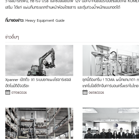
วางสมาร์ทโฟน, ที่ชาร์จ USB และช่องเสียบไฟ 12V นอกจากนี้ยังมีระบบเทเลเมติกส์ KOMEX
เสริม ได้แก่ แผ่นกันกระแทกด้านหน้าห้องโดยสาร และตุ้มถ่วงน้ำหนักแบบถอดได้
ที่มาของข่าว:
Heavy Equipment Guide
ข่าวอื่นๆ
Xpanner เปิดตัว X1 ระบบยกแผงโซลาร์เซลล์
ยุคนี้ต้องกรีน ! TCMA ผนึกแคนาดา
อัตโนมัติอัจฉริยะ
เทคโนโลยีดักจับคาร์บอนครั้งแรกในไทย
07/08/2026
06/08/2026