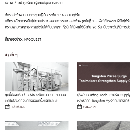
4.สาขาช่างบำรุงรักษาหุ่นยนต์อุตสาหกรรม
อัตราค่าจ้างตามมาตรฐานฝีมือ ระดับ 1 : 630 บาท/วัน
มติครม.ดังกล่าวเป็นไปตามประกาศคณะกรรมการค่าจ้าง (ฉบับที่ 15) เพื่อให้แรงงานฝีมือได้รับค
ความสามารถทางการแข่งขันให้กับประเทศ ทั้งนี้ ให้มีผลใช้บังคับ 90 วัน นับจากวันที่มีกา
ที่มาของข่าว:
INFOQUEST
ข่าวอื่นๆ
ยุคนี้ต้องกรีน ! TCMA ผนึกแคนาดา ทดสอบ
ผู้ผลิต Cutting Tools เร่งปรับ Suppl
เทคโนโลยีดักจับคาร์บอนครั้งแรกในไทย
หลังราคา Tungsten พุ่งจากมาตรการ
06/08/2026
19/07/2026