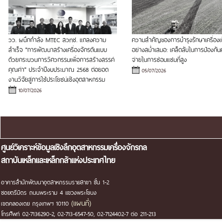
วว. ผนึกกำลัง MTEC สวทช. แถลงความ
ความสำคัญของการบำรุงรักษาเครื่องเก็
สำเร็จ "การพัฒนาสร้างเครื่องจักรต้นแบบ
อย่างสม่ำเสมอ: เคล็ดลับในการป้องกันค
ด้วยกระบวนการวิศวกรรมเพื่อการสร้างสรรค์
จ่ายในการซ่อมแซมที่สูง
คุณค่า" ประจำปีงบประมาณ 2568 ต่อยอด
05/07/2026
งานวิจัยสู่การใช้ประโยชน์เชิงอุตสาหกรรม
10/07/2026
แผนผังเว็บไซต์
ศูนย์วิเคราะห์ข้อมูลเชิงลึกอุตสาหกรรมเครื่องจักรกล
สถาบันเหล็กและเหล็กกล้าแห่งประเทศไทย
อาคารสำนักพัฒนาอุตสาหกรรมรายสาขา ชั้น 1-2
ซอยตรีมิตร ถนนพระราม 4 แขวงพระโขนง
(แผนที่)
เขตคลองเตย กรุงเทพฯ 10110
โทรศัพท์ 02-7136290-2, 02-713-6547-50, 02-7124402-7 ต่อ 211-213