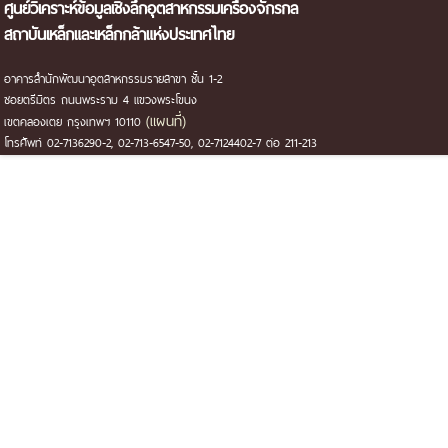
ศูนย์วิเคราะห์ข้อมูลเชิงลึกอุตสาหกรรมเครื่องจักรกล
สถาบันเหล็กและเหล็กกล้าแห่งประเทศไทย
อาคารสำนักพัฒนาอุตสาหกรรมรายสาขา ชั้น 1-2
ซอยตรีมิตร ถนนพระราม 4 แขวงพระโขนง
(แผนที่)
เขตคลองเตย กรุงเทพฯ 10110
โทรศัพท์ 02-7136290-2, 02-713-6547-50, 02-7124402-7 ต่อ 211-213