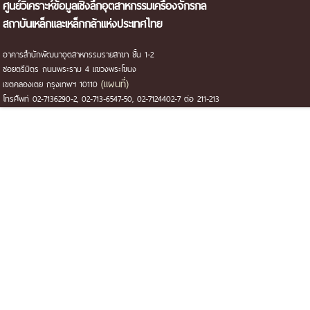
ศูนย์วิเคราะห์ข้อมูลเชิงลึกอุตสาหกรรมเครื่องจักรกล
สถาบันเหล็กและเหล็กกล้าแห่งประเทศไทย
อาคารสำนักพัฒนาอุตสาหกรรมรายสาขา ชั้น 1-2
ซอยตรีมิตร ถนนพระราม 4 แขวงพระโขนง
(แผนที่)
เขตคลองเตย กรุงเทพฯ 10110
โทรศัพท์ 02-7136290-2, 02-713-6547-50, 02-7124402-7 ต่อ 211-213