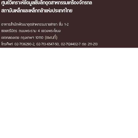
ศูนย์วิเคราะห์ข้อมูลเชิงลึกอุตสาหกรรมเครื่องจักรกล
สถาบันเหล็กและเหล็กกล้าแห่งประเทศไทย
อาคารสำนักพัฒนาอุตสาหกรรมรายสาขา ชั้น 1-2
ซอยตรีมิตร ถนนพระราม 4 แขวงพระโขนง
(แผนที่)
เขตคลองเตย กรุงเทพฯ 10110
โทรศัพท์ 02-7136290-2, 02-713-6547-50, 02-7124402-7 ต่อ 211-213