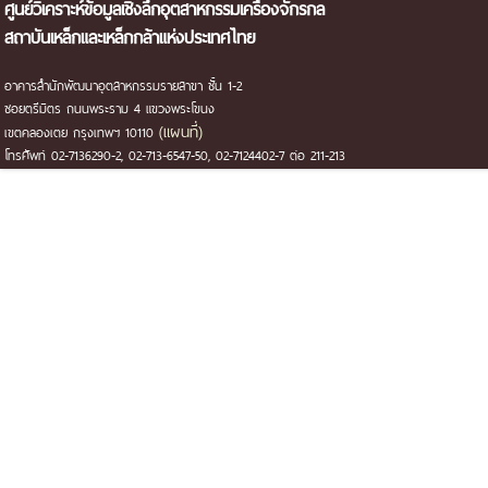
ศูนย์วิเคราะห์ข้อมูลเชิงลึกอุตสาหกรรมเครื่องจักรกล
สถาบันเหล็กและเหล็กกล้าแห่งประเทศไทย
อาคารสำนักพัฒนาอุตสาหกรรมรายสาขา ชั้น 1-2
ซอยตรีมิตร ถนนพระราม 4 แขวงพระโขนง
(แผนที่)
เขตคลองเตย กรุงเทพฯ 10110
โทรศัพท์ 02-7136290-2, 02-713-6547-50, 02-7124402-7 ต่อ 211-213