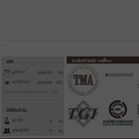
รวมลิงค์น่าสนใจ >>คลิ๊ก<<
สถิติ
ผู้เข้าชม:
*
8,866,355
คน
หน้าที่เข้าชม:
*
9,354,595
หน้า
*สถิติรวมตั้งแต่เดือนกรกฎาคม 2558
สถิติประจำวัน
สมาชิก:
0
คน
บุคคลทั่วไป:
71
คน