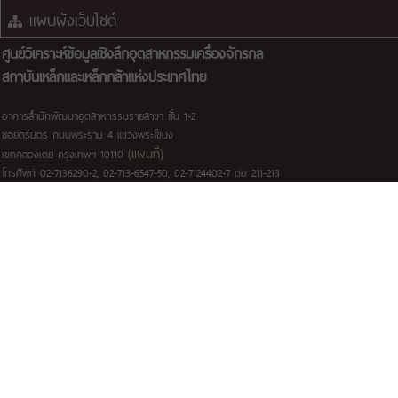
แผนผังเว็บไซต์
ศูนย์วิเคราะห์ข้อมูลเชิงลึกอุตสาหกรรมเครื่องจักรกล
สถาบันเหล็กและเหล็กกล้าแห่งประเทศไทย
อาคารสำนักพัฒนาอุตสาหกรรมรายสาขา ชั้น 1-2
ซอยตรีมิตร ถนนพระราม 4 แขวงพระโขนง
(แผนที่)
เขตคลองเตย กรุงเทพฯ 10110
โทรศัพท์ 02-7136290-2, 02-713-6547-50, 02-7124402-7 ต่อ 211-213