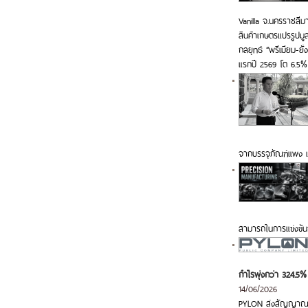
Vanilla จ.นครราชสีม
สินค้าเกษตรแปรรูปมู
กลยุทธ์ “พรีเมียม-ย
แรกปี 2569 โต 6.5%
จากบรรจุภัณฑ์แพง 
สามารถในการแข่งขัน
กำไรพุ่งกว่า 324.5%
14/06/2026
PYLON ส่งสัญญาณ Q2