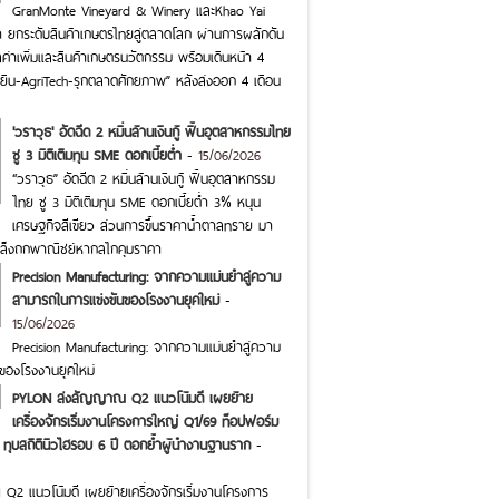
GranMonte Vineyard & Winery และKhao Yai
า ยกระดับสินค้าเกษตรไทยสู่ตลาดโลก ผ่านการผลักดัน
ลค่าเพิ่มและสินค้าเกษตรนวัตกรรม พร้อมเดินหน้า 4
ั่งยืน-AgriTech-รุกตลาดศักยภาพ” หลังส่งออก 4 เดือน
'วราวุธ' อัดฉีด 2 หมื่นล้านเงินกู้ ฟื้นอุตสาหกรรมไทย
ชู 3 มิติเติมทุน SME ดอกเบี้ยต่ำ
-
15/06/2026
“วราวุธ” อัดฉีด 2 หมื่นล้านเงินกู้ ฟื้นอุตสาหกรรม
ไทย ชู 3 มิติเติมทุน SME ดอกเบี้ยต่ำ 3% หนุน
เศรษฐกิจสีเขียว ส่วนการขึ้นราคาน้ำตาลทราย มา
เล็งถกพาณิชย์หากลไกคุมราคา
Precision Manufacturing: จากความแม่นยำสู่ความ
สามารถในการแข่งขันของโรงงานยุคใหม่
-
15/06/2026
Precision Manufacturing: จากความแม่นยำสู่ความ
ของโรงงานยุคใหม่
PYLON ส่งสัญญาณ Q2 แนวโน้มดี เผยย้าย
เครื่องจักรเริ่มงานโครงการใหญ่ Q1/69 ท็อปฟอร์ม
 ทุบสถิตินิวไฮรอบ 6 ปี ตอกย้ำผู้นำงานฐานราก
-
 แนวโน้มดี เผยย้ายเครื่องจักรเริ่มงานโครงการ