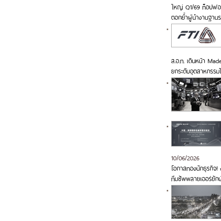
ใหญ่ Q1/69 ท็อปฟอร์
ตอกย้ำผู้นำงานฐาน
ส.อ.ท. เดินหน้า Made
ยกระดับอุตสาหกรรม
10/06/2026
โอกาสทองนักธุรกิจ! ง
ทีมซัพพลายเออร์ยักษ์