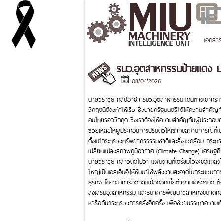
เอกสา
รมว.อุตสาหกรรมป้ายแดง ม
08/04/2026
นายวราวุธ ศิลปอาชา รมว.อุตสาหกรรม เดินทางเข้ากระท
วิกฤตนี้ต้องทำให้เร็ว ซึ่งนายกรัฐมนตรีได้ให้ความสำคัญ
คนไทยรอดวิกฤต ซึ่งเราต้องให้ความสำคัญกับผู้ประกอบ
ช่วยเหลือให้ผู้ประกอบการปรับตัวให้เข้ากับสถานการณ์ที
ตั้งแต่กระทรวงทรัพยากรธรรมชาติและสิ่งแวดล้อม กระทรว
เปลี่ยนแปลงสภาพภูมิอากาศ (Climate Change) เศรษฐกิจ
นายวราวุธ กล่าวต่อไปว่า แผนงานที่เตรียมไว้จะขอแถลงในวั
ใหญ่เป็นเอสเอ็มอีให้หันมาใช้พลังงานสะอาดในกระบวนการผ
ธุรกิจ โดยจะมีการออกสินเชื่อดอกเบี้ยต่ำผ่านเครื่องมือ 
ส่งเสริมอุตสาหกรรม และธนาคารพัฒนาวิสาหกิจขนาดกล
หารือกับกระทรวงการคลังอีกครั้ง เพื่อช่วยบรรเทาความเด