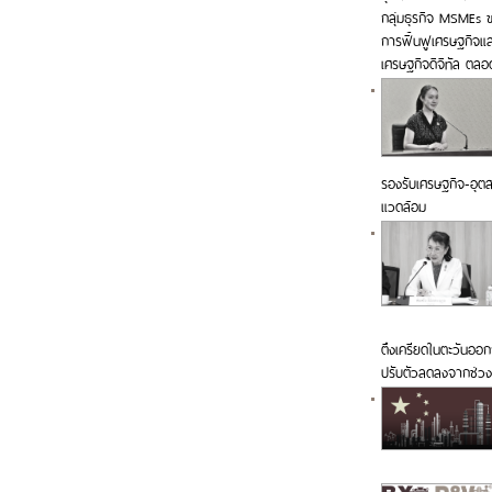
กลุ่มธุรกิจ MSMEs ขอ
การฟื้นฟูเศรษฐกิจแ
เศรษฐกิจดิจิทัล ตล
รองรับเศรษฐกิจ-อุตสา
แวดล้อม
ตึงเครียดในตะวันออก
ปรับตัวลดลงจากช่วง