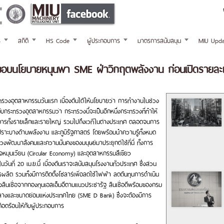
ร
สถิติ
HS Code
ผู้ประกอบการ
มาตรการสนับสนุน
MIU Upda
อบนโยบายหนุนพา SME ฝ่าวิกฤตพลังงาน ก่อนเปิดรายละเอ
รวงอุตสาหกรรมวันแรก เบื้องต้นได้ให้นโยบายว่า การทำงานในช่วง
กับกระทรวงอุตสาหกรรมว่า กระทรวงนี้จะเป็นอีกหนึ่งกระทรวงที่ทำให้
การทั้งรายเล็กและรายใหญ่ รวมไปถึงเวทีในต่างประเทศ ตลอดจนการ
่เปราะบางด้านพลังงาน และภูมิรัฐศาสตร์ โดยพร้อมนำความรู้ทั้งหมด
งพัฒนาสังคมและความมั่นคงของมนุษย์มาประยุกต์ใช้ที่นี่ ทั้งการ
หมุนเวียน (Circular Economy) และอุตสาหกรรมสีเขียว
นที่ 20 เม.ย.นี้ เบื้องต้นเราจะสนับสนุนโรงงานทั่วประเทศ ซึ่งส่วน
ลิต รวมทั้งมีการติดตั้งโซลาร์เพื่อลดใช้ไฟฟ้า ลดต้นทุนการดำเนิน
ทั้งสินเชื่อจากกองทุนเอสเอ็มอีตามแนวประชารัฐ สินเชื่อดีพร้อมของกรม
างและขนาดย่อมแห่งประเทศไทย (SME D Bank) ซึ่งจะต้องมีการ
ือดร้อนให้กับผู้ประกอบการ