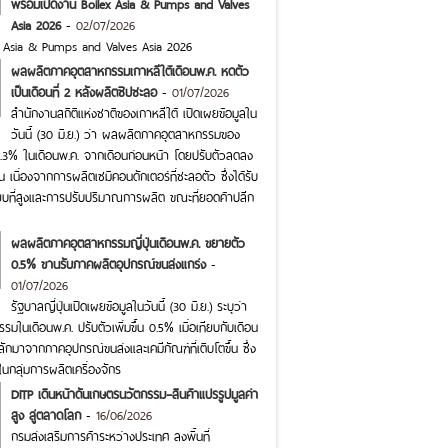
พร้อมเปิดงาน Boilex Asia & Pumps and Valves
Asia 2026
-
02/07/2026
x Asia & Pumps and Valves Asia 2026
ผลผลิตภาคอุตสาหกรรมเกาหลีใต้เดือนพ.ค. หดตัว
เป็นเดือนที่ 2 หลังผลิตชิปชะลอ
-
01/07/2026
สำนักงานสถิติแห่งชาติของเกาหลีใต้ เปิดเผยข้อมูลใน
วันนี้ (30 มิ.ย.) ว่า ผลผลิตภาคอุตสาหกรรมของ
0.3% ในเดือนพ.ค. จากเดือนก่อนหน้า โดยปรับตัวลดลง
กัน เนื่องจากการผลิตเซมิคอนดักเตอร์ที่ชะลอตัว ซึ่งได้รับ
บที่สูงและการปรับปริมาณการผลิต ขณะที่ยอดค้าปลีก
ผลผลิตภาคอุตสาหกรรมญี่ปุ่นเดือนพ.ค. ขยายตัว
0.5% ขานรับภาคผลิตอุปกรณ์ขนส่งแกร่ง
-
01/07/2026
รัฐบาลญี่ปุ่นเปิดเผยข้อมูลในวันนี้ (30 มิ.ย.) ระบุว่า
ในเดือนพ.ค. ปรับตัวเพิ่มขึ้น 0.5% เมื่อเทียบกับเดือน
ักมาจากภาคอุปกรณ์ขนส่งและเคมีภัณฑ์ที่เติบโตขึ้น ซึ่ง
กลุ่มการผลิตเครื่องจักร
DITP เดินหน้าดันเกษตรนวัตกรรม–สินค้าแปรรูปมูลค่า
สูง สู่ตลาดโลก
-
16/06/2026
กรมส่งเสริมการค้าระหว่างประเทศ ลงพื้นที่