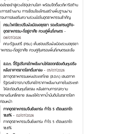
งไทยเข้าสู่ห่วงโซ่อุปทานโลก พร้อมจัดตั้งเวทีหารือด้าน
ละการสร้างงาน การเชื่อมโยงโครงสร้างพื้นฐานผ่าน
อดจนการส่งเสริมความร่วมมือในอุตสาหกรรมสำคัญ
ครม.ไฟเขียวปรับผังเมืองอยุธยา รองรับเศรษฐกิจ-
อุตสาหกรรม-ที่อยู่อาศัย ควบคู่พื้นที่เกษตร
-
08/07/2026
คณะรัฐมนตรี (ครม.) เห็นชอบปรับผังเมืองรวมอยุธยา
หกรรม-ที่อยู่อาศัย ควบคู่คุ้มครองพื้นที่เกษตรและสิ่ง
ส.อ.ท. จี้รัฐปรับกลไกพลังงานให้สอดคล้องต้นทุนจริง
หลังราคาตลาดโลกเริ่มขาลง
-
05/07/2026
สภาอุตสาหกรรมแห่งประเทศไทย (ส.อ.ท.) เสนอภาค
รัฐเร่งพิจารณาปรับกลไกราคาพลังงานภายในประเทศ
ให้สะท้อนต้นทุนที่ลดลง หลังสถานการณ์ความ
กลางเริ่มคลี่คลาย ส่งผลให้ราคาน้ำมันดิบในตลาดโลก
ก่อนหน้า
ภาคอุตสาหกรรมจีนยังแกร่ง กำไร 5 เดือนแรกโต
18.8%
-
02/07/2026
ภาคอุตสาหกรรมจีนยังแกร่ง กำไร 5 เดือนแรกโต
18.8%