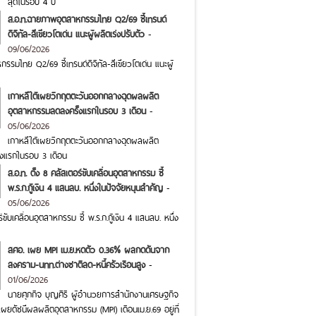
สุดในรอบ 4 ปี
ส.อ.ท.ฉายภาพอุตสาหกรรมไทย Q2/69 ชี้เทรนด์
ดิจิทัล-สีเขียวโตเด่น แนะผู้ผลิตเร่งปรับตัว
-
09/06/2026
รมไทย Q2/69 ชี้เทรนด์ดิจิทัล-สีเขียวโตเด่น แนะผู้
เกาหลีใต้เผยวิกฤตตะวันออกกลางฉุดผลผลิต
อุตสาหกรรมลดลงครั้งแรกในรอบ 3 เดือน
-
05/06/2026
เกาหลีใต้เผยวิกฤตตะวันออกกลางฉุดผลผลิต
งแรกในรอบ 3 เดือน
ส.อ.ท. ตั้ง 8 คลัสเตอร์ขับเคลื่อนอุตสาหกรรม ชี้
พ.ร.ก.กู้เงิน 4 แสนลบ. หนึ่งในปัจจัยหนุนสำคัญ
-
05/06/2026
ร์ขับเคลื่อนอุตสาหกรรม ชี้ พ.ร.ก.กู้เงิน 4 แสนลบ. หนึ่ง
สศอ. เผย MPI เม.ย.หดตัว 0.36% ผลกดดันจาก
สงคราม-นทท.ต่างชาติลด-หนี้ครัวเรือนสูง
-
01/06/2026
นายศุภกิจ บุญศิริ ผู้อำนวยการสำนักงานเศรษฐกิจ
ผยดัชนีผลผลิตอุตสาหกรรม (MPI) เดือนเม.ย.69 อยู่ที่