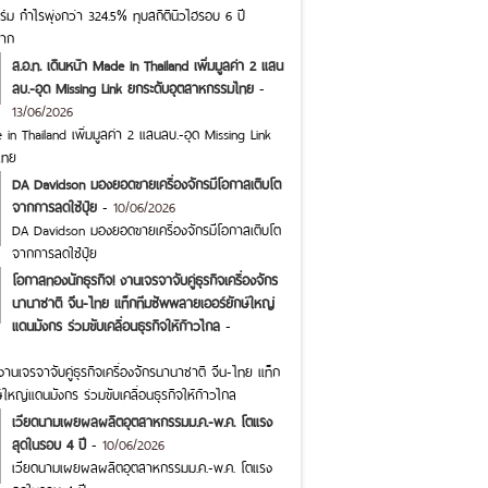
ม กำไรพุ่งกว่า 324.5% ทุบสถิตินิวไฮรอบ 6 ปี
ราก
ส.อ.ท. เดินหน้า Made in Thailand เพิ่มมูลค่า 2 แสน
ลบ.-อุด Missing Link ยกระดับอุตสาหกรรมไทย
-
13/06/2026
 in Thailand เพิ่มมูลค่า 2 แสนลบ.-อุด Missing Link
ไทย
DA Davidson มองยอดขายเครื่องจักรมีโอกาสเติบโต
จากการลดใช้ปุ๋ย
-
10/06/2026
DA Davidson มองยอดขายเครื่องจักรมีโอกาสเติบโต
จากการลดใช้ปุ๋ย
โอกาสทองนักธุรกิจ! งานเจรจาจับคู่ธุรกิจเครื่องจักร
นานาชาติ จีน-ไทย แท็กทีมซัพพลายเออร์ยักษ์ใหญ่
แดนมังกร ร่วมขับเคลื่อนธุรกิจให้ก้าวไกล
-
านเจรจาจับคู่ธุรกิจเครื่องจักรนานาชาติ จีน-ไทย แท็ก
ใหญ่แดนมังกร ร่วมขับเคลื่อนธุรกิจให้ก้าวไกล
เวียดนามเผยผลผลิตอุตสาหกรรมม.ค.-พ.ค. โตแรง
สุดในรอบ 4 ปี
-
10/06/2026
เวียดนามเผยผลผลิตอุตสาหกรรมม.ค.-พ.ค. โตแรง