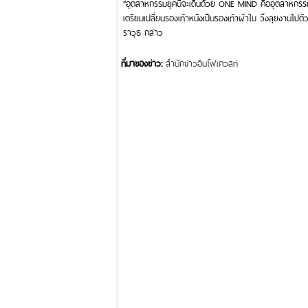
“อุตสาหกรรมยุคนี้จะเดินด้วย ONE MIND คืออุตสาหกรร
เตรียมเปลี่ยนรองเท้าหนังเป็นรองเท้าผ้าใบ วิ่งลุยงานไป
ราวุธ กล่าว
ที่มาของข่าว:
สำนักข่าวอินโฟเควสท์