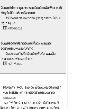
จีนเผยกำไรภาคอุตสาหกรรมเดือนมิ.ย.เพิ่มเพียง 15.1%
ต่ำสุดในปีนี้ บ่งชี้ศก.ยังอ่อนแอ
สำนักงานสถิติแห่งชาติจีน (NBS) รายงานในวันนี้
(27 ก.ค.) ว่า
...
01/08/2026
จีนเผยยอดค้าปลีกเดือนมิ.ย.ฟื้นตัว ผลผลิต
อุตสาหกรรมพุ่งแรงกว่าคาด
จีนเผยยอดค้าปลีกเดือนมิ.ย.ฟื้นตัว ผลผลิต
อุตสาหกรรมพุ่งแรงกว่าคาด
16/07/2026
รัฐบาลเคาะ MOU ไทย-จีน เชื่อมห่วงโซ่อุปทานโลก
หนุน MSMEs เกาะกระแสอุตสาหกรรมอนาคต
-
15/07/2026
ครม. ไฟเขียวร่าง MOU ความร่วมมือด้านห่วงโซ่
โซ่อุปทานไทย-จีน มุ่งอำนวยความสะดวกและผลักดัน