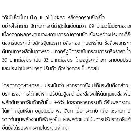
*ดัชนีเชื่อมั่นฯ มี.ค. แนวโน้มชะลอ หลังสงครามยืดเยื้อ
อย่างไรก็ตาม สถานการณ์ล่าสุดในเดือนมี.ค. 69 มีแนวโน้มชะลอตั
เนื่องจากผลกระทบของสถานการณ์ความขัดแย้งระหว่างประเทศที่ยื
ตึงเครียดระหว่างสหรัฐอเมริกา-อิสราเอล กับอิหร่าน ซึ่งส่งผลกร
ต้นทุนการผลิตในภาพรวม ภาครัฐมีการขยับกรอบการตรึงราคาน้ำมัน
30 บาทต่อลิตร เป็น 33 บาทต่อลิตร โดยอยู่ระหว่างการทยอยปรับขึ้
และประชาชนสามารถปรับตัวได้อย่างค่อยเป็นค่อยไป
โดยภาคอุตสาหกรรม ประเมินว่า หากราคายังไม่เกินระดับดังกล่าว 
บริหารจัดการได้ แต่หากปรับตัวสูงกว่านี้จะส่งผลให้ต้นทุนขนส่งเพิ
ผลักดันราคาสินค้าเพิ่มขึ้น 3-5% โดยอุตสาหกรรมที่ได้รับผลกระท
ได้แก่ กลุ่มเหล็ก อลูมิเนียม พลาสติก เยื่อกระดาษ แก้ว เซรามิก ปิ
จากต้นทุนพลังงานที่เพิ่มสูงขึ้น ส่งผลต่อแนวโน้มการปรับราคาสิน
อื่นยังได้รับผลกระทบในระดับจำกัด