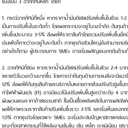
แบ่งเป็น 3 ฉากทัศน์หลัก ได้แก่
1. กรณีฉากทัศน์ที่หนึ่ง หากราคาน้ำมันดีเซลปรับเพิ่มขึ้นในช่วง 1-
เป็นการปรับขึ้นในระดับต่ำ โดยผลกระทบจะอยู่ในวงจำกัด ต้นทุนด้
เพิ่มขึ้นประมาณ 3-5% ส่งผลให้ราคาสินค้าโดยรวมปรับเพิ่มขึ้นเล็
เงินเฟ้อก็คาดว่าจะอยู่ในระดับต่ำ ภาคธุรกิจส่วนใหญ่ยังสามารถบริ
อย่างไรก็ตาม ผู้ประกอบการ SMEs อาจเริ่มเผชิญแรงกดดันด้านก
2. ฉากทัศน์ที่สอง หากราคาน้ำมันดีเซลปรับเพิ่มขึ้นในช่วง 2-4 บ
ขยายตัวในวงกว้างมากขึ้น โดยคาดว่าต้นทุนด้านการขนส่งจะมีแนวโน
12% ส่งผลให้ต้นทุนสินค้าและบริการในหลายภาคส่วนปรับตัวสูงขึ้น
ค่าไฟฟ้าผันแปร (Ft) อาจมีแนวโน้มปรับเพิ่มขึ้นสูงกว่าระดับ 4 
ผันผวนของราคาก๊าซธรรมชาติ ซึ่งเป็นเชื้อเพลิงหลักในการผลิตไฟฟ
ผลให้ภาพรวมราคาสินค้าปรับเพิ่มขึ้นราว 3-5% และเริ่มเห็นแรงกดด
1.0% ภาคธุรกิจโดยเฉพาะ SMEs จะเริ่มประสบปัญหาสภาพคล่องจากต้
ขณะที่อุตสาหกรรมที่ใช้พลังงานเข้มข้น เช่น เหล็ก อะลูมิเนียม เซราม