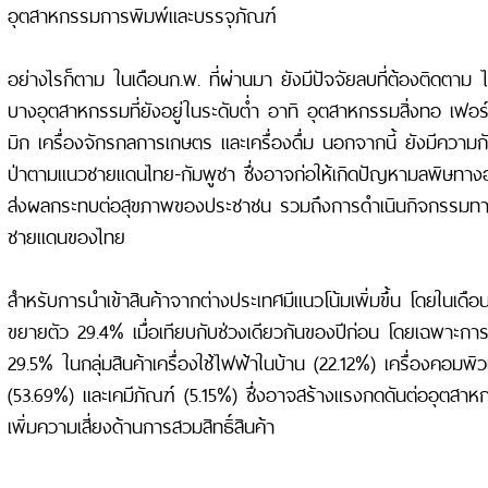
อุตสาหกรรมการพิมพ์และบรรจุภัณฑ์
อย่างไรก็ตาม ในเดือนก.พ. ที่ผ่านมา ยังมีปัจจัยลบที่ต้องติดตาม 
บางอุตสาหกรรมที่ยังอยู่ในระดับต่ำ อาทิ อุตสาหกรรมสิ่งทอ เฟอร์
มิก เครื่องจักรกลการเกษตร และเครื่องดื่ม นอกจากนี้ ยังมีควา
ป่าตามแนวชายแดนไทย-กัมพูชา ซึ่งอาจก่อให้เกิดปัญหามลพิษทา
ส่งผลกระทบต่อสุขภาพของประชาชน รวมถึงการดำเนินกิจกรรมทาง
ชายแดนของไทย
สำหรับการนำเข้าสินค้าจากต่างประเทศมีแนวโน้มเพิ่มขึ้น โดยในเดือ
ขยายตัว 29.4% เมื่อเทียบกับช่วงเดียวกันของปีก่อน โดยเฉพาะการนำเ
29.5% ในกลุ่มสินค้าเครื่องใช้ไฟฟ้าในบ้าน (22.12%) เครื่องคอมพ
(53.69%) และเคมีภัณฑ์ (5.15%) ซึ่งอาจสร้างแรงกดดันต่ออุตส
เพิ่มความเสี่ยงด้านการสวมสิทธิ์สินค้า