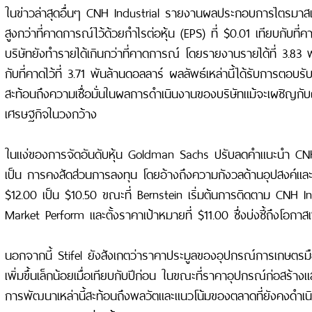
ในข่าวล่าสุดอื่นๆ CNH Industrial รายงานผลประกอบการไตรมา
สูงกว่าที่คาดการณ์ไว้ด้วยกําไรต่อหุ้น (EPS) ที่ $0.01 เทียบกับที่
บริษัทยังทํารายได้เกินกว่าที่คาดการณ์ โดยรายงานรายได้ที่ 3.83 
กับที่คาดไว้ที่ 3.71 พันล้านดอลลาร์ ผลลัพธ์เหล่านี้ได้รับการตอบรั
สะท้อนถึงความเชื่อมั่นในผลการดําเนินงานของบริษัทแม้จะเผชิญก
เศรษฐกิจในวงกว้าง
ในแง่ของการจัดอันดับหุ้น Goldman Sachs ปรับลดคําแนะนํา CNH
เป็น การคงสัดส่วนการลงทุน โดยอ้างถึงความกังวลด้านอุปสงค์แ
$12.00 เป็น $10.50 ขณะที่ Bernstein เริ่มต้นการติดตาม CNH Ind
Market Perform และตั้งราคาเป้าหมายที่ $11.00 ซึ่งบ่งชี้ถึงโอกาสเพ
นอกจากนี้ Stifel ยังสังเกตว่าราคาประมูลของอุปกรณ์การเกษตรม
เพิ่มขึ้นเล็กน้อยเมื่อเทียบกับปีก่อน ในขณะที่ราคาอุปกรณ์ก่อสร้
การพัฒนาเหล่านี้สะท้อนถึงพลวัตและแนวโน้มของตลาดที่ยังคงดําเน