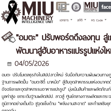
เอกสาร
สถิติ
HS Code
"อมตะ" ปรับพอร์ตดึงลงทุน สู่
พัฒนาสู่ฮับอาหารแปรรูปแห่งให
04/05/2026
อมตะ ปรับโมเดลธุรกิจในสปป.ลาวใหม่ รับมือกับความผันผวนทางภูม
ฐานการผลิตปั้น "อมตะซิตี้ นาหม้อ" สู่ฮับอุตสาหกรรมแห่งอนาคตด
อัจฉริยะและอุตสาหกรรมอาหารแปรรูป" มุ่งเน้นสินค้าและผลิตภัณฑ์เ
มูลค่าสูง ยกระดับฐานผลิตสปป. ลาวสู่ ศูนย์กลางการผลิตและกระ
ภูมิภาคอย่างเต็มตัว ชูจุดแข็งด้าน "พลังงานสะอาด" และทำเลเชิงยุท
ตลาดจีน