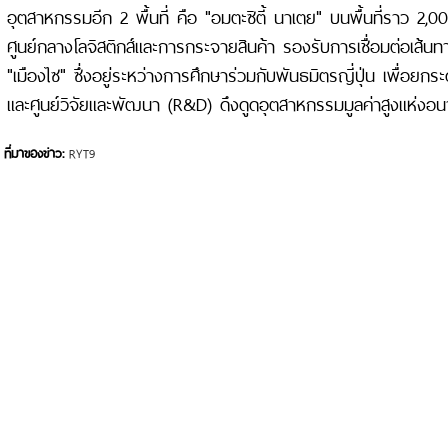
อุตสาหกรรมอีก 2 พื้นที่ คือ "อมตะซิตี้ นาเตย" บนพื้นที่ราว 2,0
ศูนย์กลางโลจิสติกส์และการกระจายสินค้า รองรับการเชื่อมต่อเส้
"เมืองไซ" ซึ่งอยู่ระหว่างการศึกษาร่วมกับพันธมิตรญี่ปุ่น เพื่อยกร
และศูนย์วิจัยและพัฒนา (R&D) ดึงดูดอุตสาหกรรมมูลค่าสูงแห่งอ
ที่มาของข่าว:
RYT9