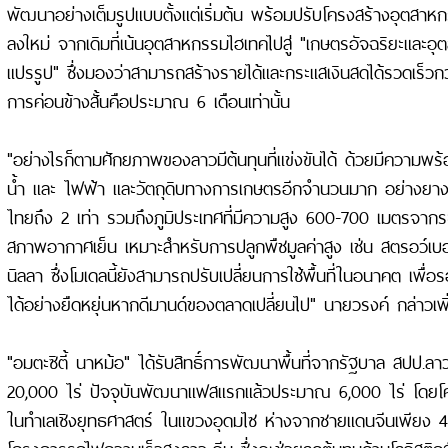
พัฒนาอย่างเต็มรูปแบบตั้งแต่เริ่มต้น พร้อมปรับโครงสร้างอุตสาหกร
ลงใหม่ จากเดิมที่เน้นอุตสาหกรรมไฮเทคไปสู่ "เกษตรอัจฉริยะและ
แปรรูป" ซึ่งมองว่าสามารถสร้างรายได้และกระแสเงินสดได้รวดเร็วกว
การค่อนข้างสั้นคือประมาณ 6 เดือนเท่านั้น
"อย่างไรก็ตามศักยภาพของลาวมีต้นทุนที่แข่งขันได้ ด้วยมีความพร
น้ำ และ ไฟฟ้า และวัตถุดิบทางการเกษตรอีกจำนวนมาก อย่างยางพ
ไทยถึง 2 เท่า รวมถึงภูมิประเทศที่มีความสูง 600-700 เมตรจากระ
สภาพอากาศเย็น เหมาะสำหรับการปลูกพืชมูลค่าสูง เช่น สตรอว์เบอร์ร
นิลลา ซึ่งโมเดลนี้ยังสามารถปรับเปลี่ยนการใช้พื้นที่ในอนาคต เพื่
ได้อย่างยืดหยุ่นหากดีมานด์ของตลาดเปลี่ยนไป" นายวรงค์ กล่าวเพิ
"อมตะซิตี้ นาหม้อ" ได้รับสิทธิ์การพัฒนาพื้นที่จากรัฐบาล สปป.ลาว 
20,000 ไร่ ปัจจุบันพัฒนาแฟสแรกแล้วประมาณ 6,000 ไร่ โดยโครง
ในทำเลเชิงยุทธศาสตร์ ในแขวงอุดมไซ ห่างจากชายแดนจีนเพียง 4
โครงการรถไฟความเร็วสูงลาว-จีน ซึ่งจะช่วยลดต้นทุนด้านโลจิสติกส์