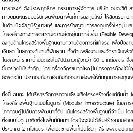
นายวรงค์ ตังประพฤทธิ์กุล กรรมการผู้จัดการ บริษัท อมตะซิตี้ ล
ทางอมตะเตรียมปรับแผนพัฒนาพื้นที่การลงทุนใหม่ ให้สอดรับกั
ในด้านปัจจัยภูมิรัฐศาสตร์ และการย้ายฐานการลงทุนครั้งใหญ่ในสปป
โครงสร้างทางการตลาดมีความยืดหยุ่นมากยิ่งขึ้น (Flexible Devel
ลงทุนด้านโครงสร้างพื้นฐานตามความต้องการที่แท้จริง เพื่อป้องกั
เงินสด ในสภาวะต้นทุนที่ผันผวน ทั้งด้านพลังงานและอัตราเงินเฟ้อที่ย
ในขณะนี้ ราคาน้ำมันดีเซลในสปป.ลาวที่สูงกว่า 60 บาทต่อลิตร ส่งผล
ขึ้นอย่างมีนัยสำคัญ โดยเครื่องจักรขนาดใหญ่ในโครงการต้องใช้น้ำ
ลิตรต่อวัน ประกอบกับค่าเงินกีบที่อ่อนค่าส่งผลให้ต้นทุนการลงทุนเพิ่
ทั้งนี้ อมตะ ได้บริหารจัดการความเสี่ยงเชิงโครงสร้างตั้งแต่ต้นน
โครงสร้างพื้นฐานแบบโมดูลาร์ (Modular Infrastructure) โดย
โภคควบคู่ไปกับการพัฒนาที่ดิน เน้นโครงสร้างพื้นฐานที่จำเป็น โ
ตั้งแบบโมดู มาติดตั้งในพื้นที่นิคมฯ โดยปัจจุบันได้เริ่มสร้างถนนสา
ประมาณ 2 กิโลเมตร เพื่อเปิดขายพื้นที่เป็นโซนๆ สร้างผลตอบแทนท