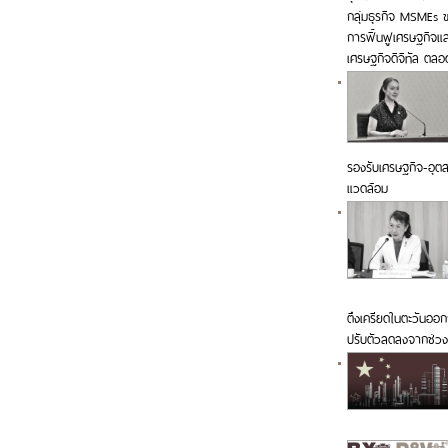
กลุ่มธุรกิจ MSMEs ขอ
การฟื้นฟูเศรษฐกิจแ
เศรษฐกิจดิจิทัล ตล
รองรับเศรษฐกิจ-อุตสา
แวดล้อม
ตึงเครียดในตะวันออก
ปรับตัวลดลงจากช่วง