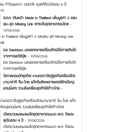
ม กำไรพุ่งกว่า 324.5% ทุบสถิตินิวไฮรอบ 6 ปี
ราก
ส.อ.ท. เดินหน้า Made in Thailand เพิ่มมูลค่า 2 แสน
ลบ.-อุด Missing Link ยกระดับอุตสาหกรรมไทย
-
13/06/2026
 in Thailand เพิ่มมูลค่า 2 แสนลบ.-อุด Missing Link
ไทย
DA Davidson มองยอดขายเครื่องจักรมีโอกาสเติบโต
จากการลดใช้ปุ๋ย
-
10/06/2026
DA Davidson มองยอดขายเครื่องจักรมีโอกาสเติบโต
จากการลดใช้ปุ๋ย
โอกาสทองนักธุรกิจ! งานเจรจาจับคู่ธุรกิจเครื่องจักร
นานาชาติ จีน-ไทย แท็กทีมซัพพลายเออร์ยักษ์ใหญ่
แดนมังกร ร่วมขับเคลื่อนธุรกิจให้ก้าวไกล
-
านเจรจาจับคู่ธุรกิจเครื่องจักรนานาชาติ จีน-ไทย แท็ก
ใหญ่แดนมังกร ร่วมขับเคลื่อนธุรกิจให้ก้าวไกล
เวียดนามเผยผลผลิตอุตสาหกรรมม.ค.-พ.ค. โตแรง
สุดในรอบ 4 ปี
-
10/06/2026
เวียดนามเผยผลผลิตอุตสาหกรรมม.ค.-พ.ค. โตแรง