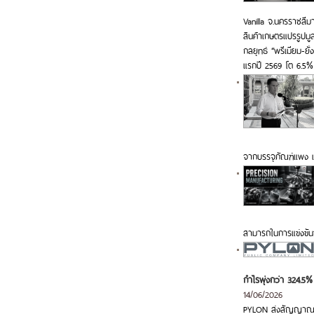
Vanilla จ.นครราชสีม
สินค้าเกษตรแปรรูปมู
กลยุทธ์ “พรีเมียม-ย
แรกปี 2569 โต 6.5%
จากบรรจุภัณฑ์แพง 
สามารถในการแข่งขัน
กำไรพุ่งกว่า 324.5%
14/06/2026
PYLON ส่งสัญญาณ Q2