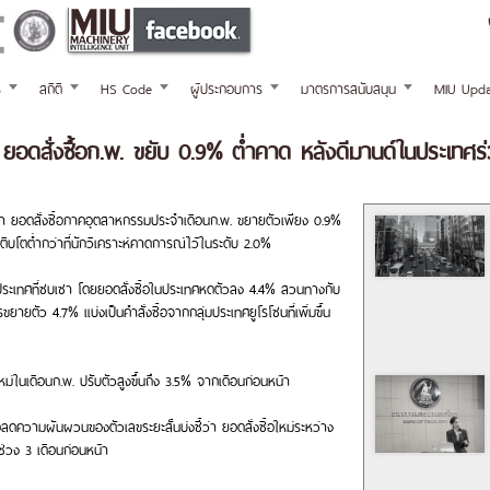
ร
สถิติ
HS Code
ผู้ประกอบการ
มาตรการสนับสนุน
MIU Upda
อดสั่งซื้อก.พ. ขยับ 0.9% ต่ำคาด หลังดีมานด์ในประเทศร
 ว่า ยอดสั่งซื้อภาคอุตสาหกรรมประจำเดือนก.พ. ขยายตัวเพียง 0.9%
ติบโตต่ำกว่าที่นักวิเคราะห์คาดการณ์ไว้ในระดับ 2.0%
นประเทศที่ซบเซา โดยยอดสั่งซื้อในประเทศหดตัวลง 4.4% สวนทางกับ
ยายตัว 4.7% แบ่งเป็นคำสั่งซื้อจากกลุ่มประเทศยูโรโซนที่เพิ่มขึ้น
หม่ในเดือนก.พ. ปรับตัวสูงขึ้นถึง 3.5% จากเดือนก่อนหน้า
อลดความผันผวนของตัวเลขระยะสั้นบ่งชี้ว่า ยอดสั่งซื้อใหม่ระหว่าง
บช่วง 3 เดือนก่อนหน้า