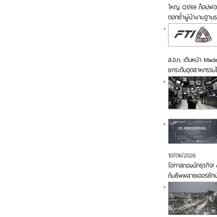
ใหญ่ Q1/69 ท็อปฟอร์
ตอกย้ำผู้นำงานฐาน
ส.อ.ท. เดินหน้า Made
ยกระดับอุตสาหกรรม
10/06/2026
โอกาสทองนักธุรกิจ! ง
ทีมซัพพลายเออร์ยักษ์