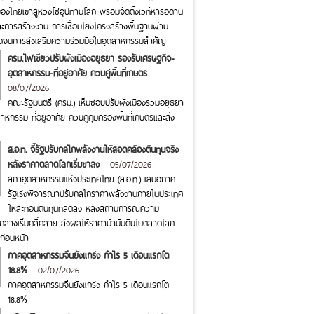
งไทยเข้าสู่ห่วงโซ่อุปทานโลก พร้อมจัดตั้งเวทีหารือด้าน
ละการสร้างงาน การเชื่อมโยงโครงสร้างพื้นฐานผ่าน
อดจนการส่งเสริมความร่วมมือในอุตสาหกรรมสำคัญ
ครม.ไฟเขียวปรับผังเมืองอยุธยา รองรับเศรษฐกิจ-
อุตสาหกรรม-ที่อยู่อาศัย ควบคู่พื้นที่เกษตร
-
08/07/2026
คณะรัฐมนตรี (ครม.) เห็นชอบปรับผังเมืองรวมอยุธยา
หกรรม-ที่อยู่อาศัย ควบคู่คุ้มครองพื้นที่เกษตรและสิ่ง
ส.อ.ท. จี้รัฐปรับกลไกพลังงานให้สอดคล้องต้นทุนจริง
หลังราคาตลาดโลกเริ่มขาลง
-
05/07/2026
สภาอุตสาหกรรมแห่งประเทศไทย (ส.อ.ท.) เสนอภาค
รัฐเร่งพิจารณาปรับกลไกราคาพลังงานภายในประเทศ
ให้สะท้อนต้นทุนที่ลดลง หลังสถานการณ์ความ
กลางเริ่มคลี่คลาย ส่งผลให้ราคาน้ำมันดิบในตลาดโลก
ก่อนหน้า
ภาคอุตสาหกรรมจีนยังแกร่ง กำไร 5 เดือนแรกโต
18.8%
-
02/07/2026
ภาคอุตสาหกรรมจีนยังแกร่ง กำไร 5 เดือนแรกโต
18.8%