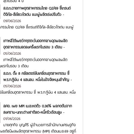
สุดในรอบ 4 ปี
ส.อ.ท.ฉายภาพอุตสาหกรรมไทย Q2/69 ชี้เทรนด์
ดิจิทัล-สีเขียวโตเด่น แนะผู้ผลิตเร่งปรับตัว
-
09/06/2026
รมไทย Q2/69 ชี้เทรนด์ดิจิทัล-สีเขียวโตเด่น แนะผู้
เกาหลีใต้เผยวิกฤตตะวันออกกลางฉุดผลผลิต
อุตสาหกรรมลดลงครั้งแรกในรอบ 3 เดือน
-
05/06/2026
เกาหลีใต้เผยวิกฤตตะวันออกกลางฉุดผลผลิต
งแรกในรอบ 3 เดือน
ส.อ.ท. ตั้ง 8 คลัสเตอร์ขับเคลื่อนอุตสาหกรรม ชี้
พ.ร.ก.กู้เงิน 4 แสนลบ. หนึ่งในปัจจัยหนุนสำคัญ
-
05/06/2026
ร์ขับเคลื่อนอุตสาหกรรม ชี้ พ.ร.ก.กู้เงิน 4 แสนลบ. หนึ่ง
สศอ. เผย MPI เม.ย.หดตัว 0.36% ผลกดดันจาก
สงคราม-นทท.ต่างชาติลด-หนี้ครัวเรือนสูง
-
01/06/2026
นายศุภกิจ บุญศิริ ผู้อำนวยการสำนักงานเศรษฐกิจ
ผยดัชนีผลผลิตอุตสาหกรรม (MPI) เดือนเม.ย.69 อยู่ที่