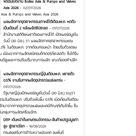
พร้อมเปิดงาน Boilex Asia & Pumps and Valves
Asia 2026
-
02/07/2026
x Asia & Pumps and Valves Asia 2026
ผลผลิตภาคอุตสาหกรรมเกาหลีใต้เดือนพ.ค. หดตัว
เป็นเดือนที่ 2 หลังผลิตชิปชะลอ
-
01/07/2026
สำนักงานสถิติแห่งชาติของเกาหลีใต้ เปิดเผยข้อมูลใน
วันนี้ (30 มิ.ย.) ว่า ผลผลิตภาคอุตสาหกรรมของ
0.3% ในเดือนพ.ค. จากเดือนก่อนหน้า โดยปรับตัวลดลง
กัน เนื่องจากการผลิตเซมิคอนดักเตอร์ที่ชะลอตัว ซึ่งได้รับ
บที่สูงและการปรับปริมาณการผลิต ขณะที่ยอดค้าปลีก
ผลผลิตภาคอุตสาหกรรมญี่ปุ่นเดือนพ.ค. ขยายตัว
0.5% ขานรับภาคผลิตอุปกรณ์ขนส่งแกร่ง
-
01/07/2026
รัฐบาลญี่ปุ่นเปิดเผยข้อมูลในวันนี้ (30 มิ.ย.) ระบุว่า
ในเดือนพ.ค. ปรับตัวเพิ่มขึ้น 0.5% เมื่อเทียบกับเดือน
ักมาจากภาคอุปกรณ์ขนส่งและเคมีภัณฑ์ที่เติบโตขึ้น ซึ่ง
กลุ่มการผลิตเครื่องจักร
DITP เดินหน้าดันเกษตรนวัตกรรม–สินค้าแปรรูปมูลค่า
สูง สู่ตลาดโลก
-
16/06/2026
กรมส่งเสริมการค้าระหว่างประเทศ ลงพื้นที่