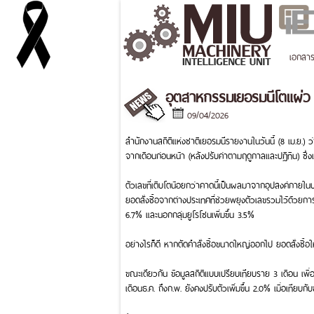
เอกสา
อุตสาหกรรมเยอรมนีโตแผ่ว ย
09/04/2026
สำนักงานสถิติแห่งชาติเยอรมนีรายงานในวันนี้ (8 เม.ย.)
จากเดือนก่อนหน้า (หลังปรับค่าตามฤดูกาลและปฏิทิน) ซึ่งเ
ตัวเลขที่เติบโตน้อยกว่าคาดนี้เป็นผลมาจากอุปสงค์ภายใ
ยอดสั่งซื้อจากต่างประเทศที่ช่วยพยุงตัวเลขรวมไว้ด้วยการข
6.7% และนอกกลุ่มยูโรโซนเพิ่มขึ้น 3.5%
อย่างไรก็ดี หากตัดคำสั่งซื้อขนาดใหญ่ออกไป ยอดสั่งซื้อใ
ขณะเดียวกัน ข้อมูลสถิติแบบเปรียบเทียบราย 3 เดือน เพื่
เดือนธ.ค. ถึงก.พ. ยังคงปรับตัวเพิ่มขึ้น 2.0% เมื่อเทียบกั