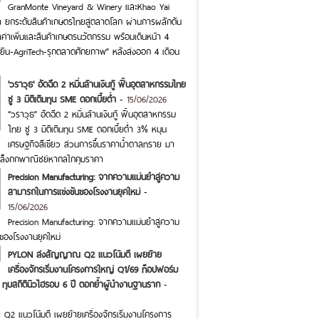
GranMonte Vineyard & Winery และKhao Yai
า ยกระดับสินค้าเกษตรไทยสู่ตลาดโลก ผ่านการผลักดัน
ลค่าเพิ่มและสินค้าเกษตรนวัตกรรม พร้อมเดินหน้า 4
ั่งยืน-AgriTech-รุกตลาดศักยภาพ” หลังส่งออก 4 เดือน
'วราวุธ' อัดฉีด 2 หมื่นล้านเงินกู้ ฟื้นอุตสาหกรรมไทย
ชู 3 มิติเติมทุน SME ดอกเบี้ยต่ำ
-
15/06/2026
“วราวุธ” อัดฉีด 2 หมื่นล้านเงินกู้ ฟื้นอุตสาหกรรม
ไทย ชู 3 มิติเติมทุน SME ดอกเบี้ยต่ำ 3% หนุน
เศรษฐกิจสีเขียว ส่วนการขึ้นราคาน้ำตาลทราย มา
เล็งถกพาณิชย์หากลไกคุมราคา
Precision Manufacturing: จากความแม่นยำสู่ความ
สามารถในการแข่งขันของโรงงานยุคใหม่
-
15/06/2026
Precision Manufacturing: จากความแม่นยำสู่ความ
ของโรงงานยุคใหม่
PYLON ส่งสัญญาณ Q2 แนวโน้มดี เผยย้าย
เครื่องจักรเริ่มงานโครงการใหญ่ Q1/69 ท็อปฟอร์ม
 ทุบสถิตินิวไฮรอบ 6 ปี ตอกย้ำผู้นำงานฐานราก
-
 แนวโน้มดี เผยย้ายเครื่องจักรเริ่มงานโครงการ