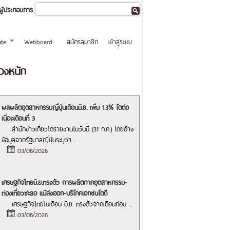
ผู้ประกอบการ
te
Webboard
สมัครสมาชิก
เข้าสู่ระบบ
่วงหนัก
ผลผลิตอุตสาหกรรมญี่ปุ่นเดือนมิ.ย. เพิ่ม 1.3% โตต่อ
เนื่องเดือนที่ 3
สำนักข่าวเกียวโดรายงานในวันนี้ (31 ก.ค.) โดยอ้าง
ข้อมูลจากรัฐบาลญี่ปุ่นระบุว่า
...
03/08/2026
เศรษฐกิจไทยมิ.ย.ทรงตัว การผลิตภาคอุตสาหกรรม-
ท่องเที่ยวชะลอ แม้ส่งออก-บริโภคเอกชนโตดี
เศรษฐกิจไทยในเดือน มิ.ย. ทรงตัวจากเดือนก่อน
...
03/08/2026