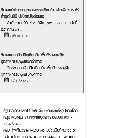
จีนเผยกำไรภาคอุตสาหกรรมเดือนมิ.ย.เพิ่มเพียง 15.1%
ต่ำสุดในปีนี้ บ่งชี้ศก.ยังอ่อนแอ
สำนักงานสถิติแห่งชาติจีน (NBS) รายงานในวันนี้
(27 ก.ค.) ว่า
...
01/08/2026
จีนเผยยอดค้าปลีกเดือนมิ.ย.ฟื้นตัว ผลผลิต
อุตสาหกรรมพุ่งแรงกว่าคาด
จีนเผยยอดค้าปลีกเดือนมิ.ย.ฟื้นตัว ผลผลิต
อุตสาหกรรมพุ่งแรงกว่าคาด
16/07/2026
รัฐบาลเคาะ MOU ไทย-จีน เชื่อมห่วงโซ่อุปทานโลก
หนุน MSMEs เกาะกระแสอุตสาหกรรมอนาคต
-
15/07/2026
ครม. ไฟเขียวร่าง MOU ความร่วมมือด้านห่วงโซ่
โซ่อุปทานไทย-จีน มุ่งอำนวยความสะดวกและผลักดัน