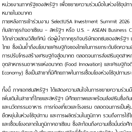
หน่วยงานภาครัฐของสหรัฐฯ เพื่อขยายความร่วมมือในห่วงโซ่อุปท
หมายในอนาคต
ภายหลังการเข้าร่วมงาน SelectUSA Investment Summit 2026 นา
กับสภาธุรกิจอาเซียน – สหรัฐฯ หรือ U.S. – ASEAN Business 
ได้กล่าวแสดงวิสัยทัศน์ ต่อผู้นำภาคธุรกิจบริษัทเอกชนของสหรัฐฯ
ไทย ซึ่งเน้นย้ำถึงนโยบายเศรษฐกิจของไทยในการยกระดับขีดความ
การปรับโครงสร้างเศรษฐกิจสู่อนาคต ตลอดจนการส่งเสริมอุตสาห
อุตสาหกรรมอาหารแห่งอนาคต (Food Innovation) และเศรษฐกิจดิจิ
Economy) ซึ่งเป็นสาขาที่มีศักยภาพในการเชื่อมโยงห่วงโซ่อุปทานร
ทั้งนี้ ภาคเอกชนสหรัฐฯ ได้แสดงความสนใจในการขยายความร่วมม
เพิ่มเติมในสาขาที่ไทยและสหรัฐฯ มีศักยภาพและพร้อมส่งเสริมซึ่งกั
และนวัตกรรมอาหาร การท่องเที่ยวและโรงแรม ตลอดจนการเป็นหุ้นส
ยืดหยุ่นในห่วงโซ่อุปทาน และการผลิตร่วมในภูมิภาค รวมถึงการใช
และเชื่อมโยงตลาดในภูมิภาคอาเซียน ซึ่งสะท้อนถึงความเชื่อมั่นต่
ฐานการผลิตและหุ้นส่วนทางเศรษฐกิจที่สำคัญของสหรัฐฯ ในภูมิภ