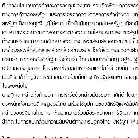
ทิศทางนโยบายการค้าและการลงทุนของไทย รวมถึงพัฒนาการของ
ทางการค้าของสหรัฐฯ และการเจรจาความตกลงการค้าต่างตอบแท
สหรัฐฯ ซึ่งนางศุภจี ได้ให้ความเชื่อมั่นกับภาคเอกชนสหรัฐฯ เกี่ยว
เดินหน้าเจรจาความตกลงการค้าต่างตอบแทนให้คืบหน้าและมีข้อสรุป
ทำงานร่วมกับภาคเอกชนอย่างต่อเนื่อง เพื่อเสริมสร้างความเข้มแข
มาซึ่งผลลัพธ์ที่สมดุลและสอดคล้องกับผลประโยชน์ร่วมกันของทั้งส
เสริมว่า ภาคเอกชนสหรัฐฯ ยังเห็นว่า ไทยมีบทบาทสำคัญในฐานะฐ
อุปทานของภูมิภาค โดยเฉพาะในอุตสาหกรรมเทคโนโลยี ดิจิทัล และอิ
เป็นสาขาสำคัญในการขยายความร่วมมือทางเศรษฐกิจและการลงทุน
ในระยะต่อไป
นางศุภจี กล่าวทิ้งท้ายว่า การหารือดังกล่าวมีบรรยากาศที่ดี โด
ตระหนักถึงความสำคัญของไทยในห่วงโซ่อุปทานของสหรัฐและสนับส
กล่าวของรัฐบาลไทย และเห็นว่าความร่วมมือระหว่างภาครัฐและภา
สำคัญในการขับเคลื่อนความสัมพันธ์ทางเศรษฐกิจไทย–สหรัฐฯ ให้แน