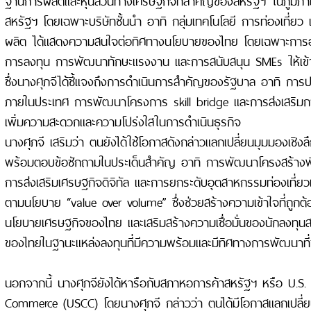
สหรัฐฯ โดยเฉพาะบริษัทชั้นนำ อาทิ กลุ่มเทคโนโลยี การท่องเที่ย
ผลิต ได้แสดงความสนใจต่อทิศทางนโยบายของไทย โดยเฉพาะกา
การลงทุน การพัฒนาทักษะแรงงาน และการสนับสนุน SMEs ให้เข้า
ซึ่งนางศุภจีได้ชี้แจงถึงการดำเนินการสำคัญของรัฐบาล อาทิ การป
ภายในประเทศ การพัฒนาโครงการ skill bridge และการส่งเสริมการ
เพิ่มความสะดวกและความโปร่งใสในการดำเนินธุรกิจ
นางศุภจี เสริมว่า ตนยังได้ใช้โอกาสดังกล่าวแลกเปลี่ยนมุมมองเชิ
พร้อมตอบข้อซักถามในประเด็นสำคัญ อาทิ การพัฒนาโครงสร้างพ
การส่งเสริมเศรษฐกิจดิจิทัล และการยกระดับอุตสาหกรรมท่องเที่ยวเช
ตามนโยบาย “value over volume” ซึ่งช่วยสร้างความเข้าใจที่ถูกต้อ
นโยบายเศรษฐกิจของไทย และเสริมสร้างความเชื่อมั่นของนักลงทุน
ของไทยในฐานะแหล่งลงทุนที่มีความพร้อมและมีทิศทางการพัฒนาที่
นอกจากนี้ นางศุภจียังได้หารือกับสภาหอการค้าสหรัฐฯ หรือ U.S
Commerce (USCC) โดยนางศุภจี กล่าวว่า ตนได้มีโอกาสแลกเปลี่ยน