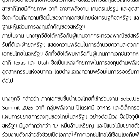
สาขาที่ไทยมีศักยภาพ อาทิ สาขาพลังงาน เกษตรแปรรูป และอุตสาห
ซึ่งสะท้อนถึงความเชื่อมั่นของภาคเอกชนไทยต่อเศรษฐกิจสหรัฐฯ
ฐานะหุ้นส่วนการลงทุนสำคัญของสหรัฐฯ
ภายในงาน นางศุภจียังได้หารือกับผู้แทนจากกระทรวงพาณิชย์สหรั
รับที่ดีและฝ่ายสหรัฐฯ แสดงความพร้อมในการอำนวยความสะดวก
เอกชนไทยในสหรัฐฯ อีกทั้งยังได้พบหารือกับผู้แทนภาคเอกชนจาก
อาทิ Texas และ Utah ซึ่งเป็นแหล่งศักยภาพในการลงทุนด้านพลัง
อุตสาหกรรมแห่งอนาคต โดยต่างแสดงความพร้อมในการรองรับกา
ต่อไป
นางศุภจี กล่าวว่า ภาคเอกชนชั้นนำของไทยที่เข้าร่วมงาน Select
Summit 2026 อาทิ กลุ่มพลังงาน ปิโตรเคมี อาหาร และอิเล็กทรอน
แผนการขยายการลงทุนของไทยในสหรัฐฯ อย่างต่อเนื่อง ซึ่งปัจจุ
สหรัฐฯ มีมูลค่ากว่ากว่า 1.7 หมื่นล้านเหรียญ และมีแนวโน้มขยายตัวเพิ
ร่วมงานดังกล่าวยังช่วยเปิดโอกาสให้ภาคเอกชนไทยได้เชื่อมโยงกับ