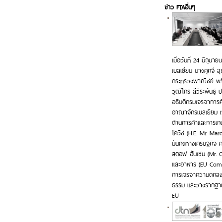
ข่าว FTAอื่นๆ
เมื่อวันที่ 24 มิถุ
เบลเยียม นางศุภจี ส
กระทรวงพาณิชย์ พร้
วุฒิไกร ลีวีระพันธุ
อธิบดีกรมเจรจาการค้
อาณาจักรเบลเยียม เพ
ด้านการค้าและการเก
โควิช (H.E. Mr. Mar
มั่นคงทางเศรษฐกิจ 
สตอฟ ฮันเซน (Mr. C
และอาหาร (EU Commis
การเจรจาความตกลงกา
ธรรม และวางรากฐาน
EU