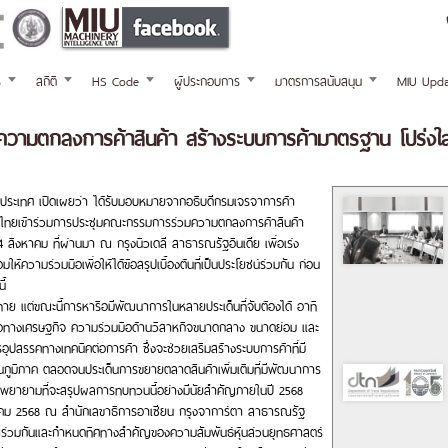
ร
สถิติ
HS Code
ผู้ประกอบการ
มาตรการสนับสนุน
MIU Upda
วนความตกลงการค้าสินค้า สร้างระบบการค้ามาตรฐาน โปร่งใส
ประเทศ เปิดเผยว่า ได้รับมอบหมายจากอธิบดีกรมเจรจาการค้า
แทนไทยเข้าร่วมการประชุมคณะกรรมการร่วมความตกลงการค้าสินค้า
0-14 สิงหาคม ที่ผ่านมา ณ กรุงนิวเดลี สาธารณรัฐอินเดีย เพื่อเร่ง
วามร่วมมือเพื่อให้ได้ข้อสรุปเบื้องต้นที่เป็นประโยชน์ร่วมกัน ก่อน
นี้
าย แต่ขณะนี้การหารือมีพัฒนาการในหลายประเด็นที่จับต้องได้ อาทิ
ทางเศรษฐกิจ ความร่วมมือด้านวิสาหกิจขนาดกลาง ขนาดย่อม และ
รรคทางเทคนิคต่อการค้า ซึ่งจะช่วยเสริมสร้างระบบการค้าที่มี
นภูมิภาค ตลอดจนประเด็นการขยายตลาดสินค้าเพิ่มเติมที่มีพัฒนาการ
วามพยายามที่จะสรุปผลการทบทวนนี้อย่างมีนัยสำคัญภายในปี 2568
ุลาคม 2568 ณ สำนักเลขาธิการอาเซียน กรุงจาการ์ตา สาธารณรัฐ
คัญร่วมกันและกำหนดทิศทางสำคัญของความสัมพันธ์หุ้นส่วนยุทธศาสตร์