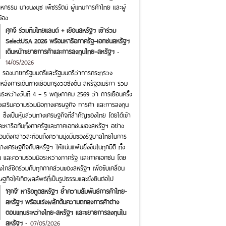
หกรรม นางนงนุช เพ็ชรรัตน์ ผู้แทนการค้าไทย และผู้
ข้อง
ศุภจี ร่วมทีมไทยแลนด์ + เยือนสหรัฐฯ เข้าร่วม
SelectUSA 2026 พร้อมหารือภาครัฐ–เอกชนสหรัฐฯ
เดินหน้าขยายการค้าและการลงทุนไทย–สหรัฐฯ
-
14/05/2026
ุ์ รองนายกรัฐมนตรีและรัฐมนตรีว่าการกระทรวง
ลังการเดินทางเยือนกรุงวอชิงตัน สหรัฐอเมริกา ร่วม
นระหว่างวันที่ 4 – 5 พฤษภาคม 2569 ว่า การเยือนครั้ง
่อส่งเสริมความร่วมมือทางเศรษฐกิจ การค้า และการลงทุน
ซึ่งเป็นหุ้นส่วนทางเศรษฐกิจที่สำคัญของไทย โดยได้เข้า
ะหารือกับทั้งภาครัฐและภาคเอกชนของสหรัฐฯ อย่าง
ยือนดังกล่าวสะท้อนถึงความมุ่งมั่นของรัฐบาลไทยในการ
งเศรษฐกิจกับสหรัฐฯ ให้แน่นแฟ้นยิ่งขึ้นในทุกมิติ ทั้ง
น และความร่วมมือระหว่างภาครัฐ และภาคเอกชน โดย
กล้ชิดร่วมกับทุกภาคส่วนของสหรัฐฯ เพื่อขับเคลื่อน
กิจให้เกิดผลลัพธ์ที่เป็นรูปธรรมและยั่งยืนต่อไป
‘ศุภจี’ หารือทูตสหรัฐฯ ย้ำความสัมพันธ์การค้าไทย-
สหรัฐฯ พร้อมเร่งผลักดันความตกลงการค้าต่าง
ตอบแทนระหว่างไทย-สหรัฐฯ และขยายการลงทุนใน
สหรัฐฯ
-
07/05/2026