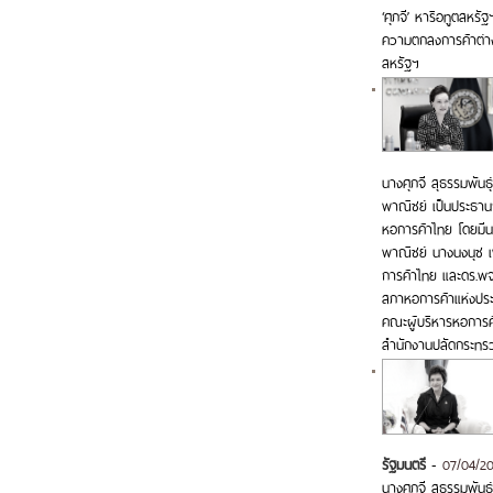
‘ศุภจี’ หารือทูตสหร
ความตกลงการค้าต่า
สหรัฐฯ
นางศุภจี สุธรรมพันธ
พาณิชย์ เป็นประธา
หอการค้าไทย โดยมีน
พาณิชย์ นางนงนุช เพ
การค้าไทย และดร.พ
สภาหอการค้าแห่งปร
คณะผู้บริหารหอการค้
สำนักงานปลัดกระทร
รัฐมนตรี
-
07/04/2
นางศุภจี สุธรรมพันธ