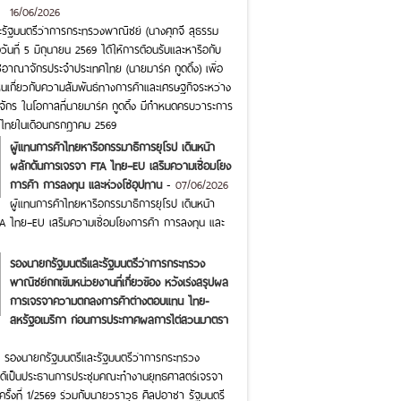
16/06/2026
รัฐมนตรีว่าการกระทรวงพาณิชย์ (นางศุภจี สุธรรม
ื่อวันที่ 5 มิถุนายน 2569 ได้ให้การต้อนรับและหารือกับ
อาณาจักรประจำประเทศไทย (นายมาร์ค กูดดิ้ง) เพื่อ
็นเกี่ยวกับความสัมพันธ์ทางการค้าและเศรษฐกิจระหว่าง
กร ในโอกาสที่นายมาร์ค กูดดิ้ง มีกำหนดครบวาระการ
เทศไทยในเดือนกรกฎาคม 2569
ผู้แทนการค้าไทยหารือกรรมาธิการยุโรป เดินหน้า
ผลักดันการเจรจา FTA ไทย–EU เสริมความเชื่อมโยง
การค้า การลงทุน และห่วงโซ่อุปทาน
-
07/06/2026
ผู้แทนการค้าไทยหารือกรรมาธิการยุโรป เดินหน้า
A ไทย–EU เสริมความเชื่อมโยงการค้า การลงทุน และ
รองนายกรัฐมนตรีและรัฐมนตรีว่าการกระทรวง
พาณิชย์ถกเข้มหน่วยงานที่เกี่ยวข้อง หวังเร่งสรุปผล
การเจรจาความตกลงการค้าต่างตอบแทน ไทย-
สหรัฐอเมริกา ก่อนการประกาศผลการไต่สวนมาตรา
ุ์ รองนายกรัฐมนตรีและรัฐมนตรีว่าการกระทรวง
ได้เป็นประธานการประชุมคณะทำงานยุทธศาสตร์เจรจา
ครั้งที่ 1/2569 ร่วมกับนายวราวุธ ศิลปอาชา รัฐมนตรี