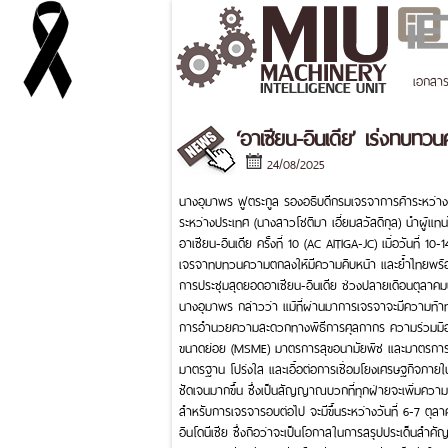
เอกสา
‘อาเซียน-อินเดีย’ เร่งทบท
24/08/2025
นางอุมาพร ฟูตระกูล รองอธิบดีกรมเจรจาการค้าระหว่าง
ระหว่างประเทศ (นางสาวโชติมา เอี่ยมสวัสดิกุล) นำผู้
อาเซียน-อินเดีย ครั้งที่ 10 (AC AITIGA-JC) เมื่อวันที่ 1
เจรจาทบทวนความตกลงให้มีความคืบหน้า และย้ำไทยพร้อมให้ค
การประชุมสุดยอดอาเซียน-อินเดีย ช่วงปลายเดือนตุลาคม
นางอุมาพร กล่าวว่า แม้ที่ผ่านมาการเจรจาจะมีความท้าท
การอำนวยความสะดวกทางพิธีการศุลกากร ความร่วมมือ
ขนาดย่อย (MSME) มาตรการสุขอนามัยพืช และมาตรการอุปส
มาตรฐาน โปร่งใส และเอื้อต่อการเชื่อมโยงเศรษฐกิจภายใ
ชัดเจนมากขึ้น ซึ่งเป็นสัญญาณบวกที่ทุกฝ่ายจะเพิ่มค
สำหรับการเจรจารอบต่อไป จะมีขึ้นระหว่างวันที่ 6-7 ต
อินโดนีเซีย ซึ่งถือว่าจะเป็นโอกาสในการสรุปประเด็นสำ