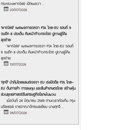
กระทรวงพาณิชย์ เปิดเผยว่า
...
20/07/2026
‘พาณิชย์’ เผยผลการเจรจา FTA ไทย-EU รอบที่ 9
จบอีก 8 ประเด็น คืบหน้าก้าวกระโดด ปูทางสู่โค้ง
สุดท้าย
‘พาณิชย์’ เผยผลการเจรจา FTA ไทย-EU รอบที่
9 จบอีก 8 ประเด็น คืบหน้าก้าวกระโดด ปูทางสู่โค้ง
สุดท้าย
13/07/2026
'ศุภจี' นำทีมไทยแลนด์เจรจา EU เร่งปิดดีล FTA ไทย–
EU ดันการค้า การลงทุน และสินค้าเกษตรไทย สร้างหุ้น
ส่วนยุทธศาสตร์รับเศรษฐกิจโลกผันผวน
เมื่อวันที่ 24 มิถุนายน 2569 ตามเวลาท้องถิ่น กรุง
บรัสเซลส์ ราชอาณาจักรเบลเยียม นางศุภจี
...
06/07/2026