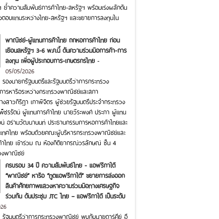
ัฐฯ ย้ำความสัมพันธ์การค้าไทย-สหรัฐฯ พร้อมเร่งผลักดัน
งตอบแทนระหว่างไทย-สหรัฐฯ และขยายการลงทุนใน
พาณิชย์-ผู้แทนการค้าไทย ถกหอการค้าไทย ก่อน
เยือนสหรัฐฯ 3-6 พ.ค.นี้ ดันความร่วมมือการค้า-การ
ลงทุน เพื่อผู้ประกอบการ-เกษตรกรไทย
-
05/05/2026
ุ์ รองนายกรัฐมนตรีและรัฐมนตรีว่าการกระทรวง
นการหารือระหว่างกระทรวงพาณิชย์และสภา
างสาวกิริฎา เภาพิจิตร ผู้ช่วยรัฐมนตรีประจำกระทรวง
็ชรรัตน์ ผู้แทนการค้าไทย นายวีระพงศ์ ประภา ผู้แทน
จน์ อร่ามวัฒนานนท์ ประธานกรรมการหอการค้าไทยและ
ะเทศไทย พร้อมด้วยคณะผู้บริหารกระทรวงพาณิชย์และ
าไทย เข้าร่วม ณ ห้องกิติยากรณ์วรลักษณ์ ชั้น 4
วงพาณิชย์
ครบรอบ 34 ปี ความสัมพันธ์ไทย - แอฟริกาใต้
“พาณิชย์” หารือ “ทูตแอฟริกาใต้” ขยายการส่งออก
สินค้าศักยภาพแสวงหาความร่วมมือทางเศรษฐกิจ
ร่วมกัน ดันประชุม JTC ไทย – แอฟริกาใต้ เป็นระดับ
026
ุ์ รัฐมนตรีว่าการกระทรวงพาณิชย์ พบกับนายดาร์คีย์ อี