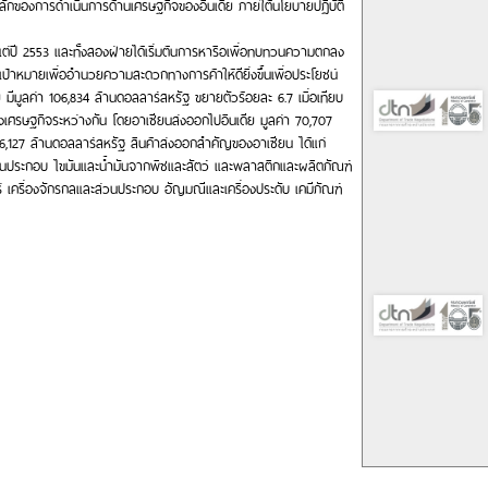
จหลักของการดำเนินการด้านเศรษฐกิจของอินเดีย ภายใต้นโยบายปฏิบัติ
งแต่ปี 2553 และทั้งสองฝ่ายได้เริ่มต้นการหารือเพื่อทบทวนความตกลง
เป้าหมายเพื่ออำนวยความสะดวกทางการค้าให้ดียิ่งขึ้นเพื่อประโยชน์
ีย มีมูลค่า 106,834 ล้านดอลลาร์สหรัฐ ขยายตัวร้อยละ 6.7 เมื่อเทียบ
งเศรษฐกิจระหว่างกัน โดยอาเซียนส่งออกไปอินเดีย มูลค่า 70,707
36,127 ล้านดอลลาร์สหรัฐ สินค้าส่งออกสำคัญของอาเซียน ได้แก่
ละส่วนประกอบ ไขมันและน้ำมันจากพืชและสัตว์ และพลาสติกและผลิตภัณฑ์
กแร่ เครื่องจักรกลและส่วนประกอบ อัญมณีและเครื่องประดับ เคมีภัณฑ์