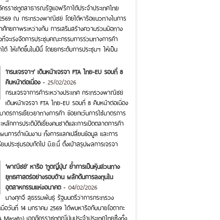
อัครราชทูตสาธารณรัฐแอฟริกาใต้ประจำประเทศไทย
าคม 2569 ณ กระทรวงพาณิชย์ โดยได้หารือแนวทางในการ
าศักยภาพระหว่างกัน การเสริมสร้างความร่วมมือทาง
องที่จะเร่งจัดการประชุมคณะกรรมการร่วมทางการค้า
ต้ ให้เกิดขึ้นในปีนี้ โดยยกระดับการประชุมฯ ให้เป็น
‘กรมเจรจาฯ’ เดินหน้าเจรจา FTA ไทย-EU รอบที่ 8
คืบหน้าต่อเนื่อง
-
25/02/2026
กรมเจรจาการค้าระหว่างประเทศ กระทรวงพาณิชย์
เดินหน้าเจรจา FTA ไทย-EU รอบที่ 8 คืบหน้าต่อเนื่อง
ั้งมาตรการเยียวยาทางการค้า ข้อยกเว้นการใช้มาตรการ
ะหลักการประติบัติเยี่ยงคนชาติและการเปิดตลาดการค้า
ผนการดำเนินงาน ทั้งการแลกเปลี่ยนข้อมูล และการ
ยมประชุมรอบถัดไป มิ.ย.นี้ ตั้งเป้าสรุปผลการเจรจา
‘พาณิชย์’ หารือ ‘ทูตญี่ปุ่น’ ย้ำการเป็นหุ้นส่วนทาง
ยุทธศาสตร์อย่างรอบด้าน ผลักดันการลงทุนใน
อุตสาหกรรมแห่งอนาคต
-
04/02/2026
นางศุภจี สุธรรมพันธุ์ รัฐมนตรีว่าการกระทรวง
เมื่อวันที่ 14 มกราคม 2569 ได้พบหารือกับนายโอตากะ
Masato) เอกอัครราชทูตญี่ปุ่นประจำประเทศไทยซึ่งทั้ง