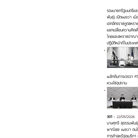
รองนายกรัฐมนตรีและ
พันธุ์) เปิดเผยว่า เม
เอกอัครราชทูตสหราช
แลกเปลี่ยนความคิดเห
ไทยและสหราชอาณาจั
ปฏิบัติหน้าที่ในประ
ผลักดันการเจรจา FT
ห่วงโซ่อุปทาน
301
-
22/05/2026
นางศุภจี สุธรรมพันธ
พาณิชย์ เผยว่า ตน
การค้าสหรัฐอเมริกา 