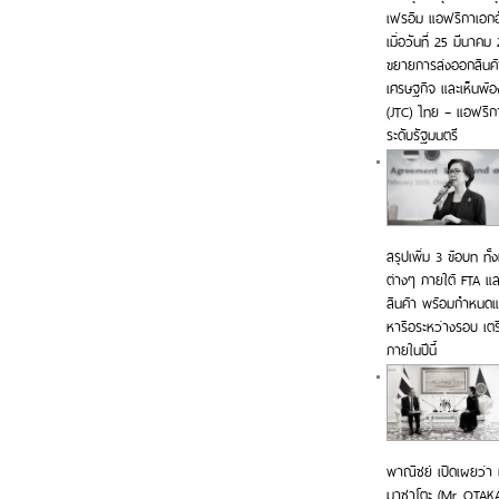
เฟรอิม แอฟริกาเอก
เมื่อวันที่ 25 มีน
ขยายการส่งออกสินค้
เศรษฐกิจ และเห็นพ้
(JTC) ไทย – แอฟริกาใ
ระดับรัฐมนตรี
สรุปเพิ่ม 3 ข้อบท ท
ต่างๆ ภายใต้ FTA แล
สินค้า พร้อมกำหนดแ
หารือระหว่างรอบ เตรี
ภายในปีนี้
พาณิชย์ เปิดเผยว่า 
มาซาโตะ (Mr. OTAKA 