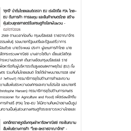
'ศุภจี' นำทีมไทยแลนด์เจรจา EU เร่งปิดดีล FTA ไทย–
EU ดันการค้า การลงทุน และสินค้าเกษตรไทย สร้าง
หุ้นส่วนยุทธศาสตร์รับเศรษฐกิจโลกผันผวน
-
02/07/2026
นายน 2569 ตามเวลาท้องถิ่น กรุงบรัสเซลส์ ราชอาณาจักร
ุธรรมพันธุ์ รองนายกรัฐมนตรีและรัฐมนตรีว่าการ
อมด้วย นายวีระพงษ์ ประภา ผู้แทนการค้าไทย นาย
์ ปลัดกระทรวงพาณิชย์ นางสาวโชติมา เอี่ยมสวัสดิกุล
าระหว่างประเทศ เดินทางเยือนกรุงบรัสเซลส์ ราช
ื่อหารือกับผู้บริหารระดับสูงของสหภาพยุโรป (EU) ทั้ง
ษตร ร่วมกับทีมไทยแลนด์ โดยได้เข้าพบนายมารอส เซฟ
o? ?ef?ovi?) กรรมาธิการยุโรปด้านการค้าและความ
ความสัมพันธ์ระหว่างองค์กรและความโปร่งใส และนายคริ
hristophe Hansen) กรรมาธิการยุโรปด้านการเกษตร
sioner for Agriculture and Food) เพื่อเร่งผลักดัน
รค้าเสรี (FTA) ไทย–EU ให้มีความคืบหน้าอย่างเป็นรูป
ความเป็นหุ้นส่วนทางเศรษฐกิจระยะยาวระหว่างไทยและ
เอกอัครราชทูตอังกฤษเข้าหารือพาณิชย์ กระชับความ
สัมพันธ์ทางการค้า “ไทย-สหราชอาณาจักร”
-