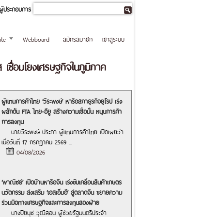
ผู้ประกอบการ
te
Webboard
สมัครสมาชิก
เข้าสู่ระบบ
 เชื่อมโยงเศรษฐกิจในภูมิภาค
ผู้แทนการค้าไทย ‘วีระพงษ์’ หารือสภาธุรกิจยุโรป เร่ง
ผลักดัน FTA ไทย-อียู สร้างความเชื่อมั่น หนุนการค้า
การลงทุน
นายวีระพงษ์ ประภา ผู้แทนการค้าไทย เปิดเผยว่า
เมื่อวันที่ 17 กรกฎาคม 2569
...
04/08/2026
‘พาณิชย์’ เปิดบ้านหารือจีน เร่งขับเคลื่อนสินค้าเกษตร
นวัตกรรม ส่งเสริม ‘เอสเอ็มอี’ สู่ตลาดจีน ขยายความ
ร่วมมือทางเศรษฐกิจและการลงทุนสองฝ่าย
นางปิยนุช วุฒิสอน ผู้ช่วยรัฐมนตรีประจำ