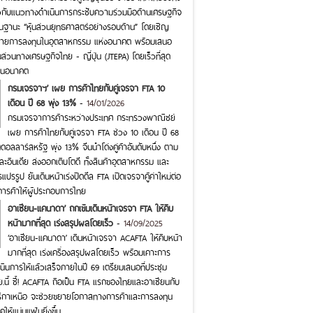
ยวกับแนวทางดำเนินการกระชับความร่วมมือด้านเศรษฐกิจ
นฐานะ “หุ้นส่วนยุทธศาสตร์อย่างรอบด้าน” โดยเชิญ
ขยายการลงทุนในอุตสาหกรรม แห่งอนาคต พร้อมเสนอ
วนทางเศรษฐกิจไทย - ญี่ปุ่น (JTEPA) โดยเร็วที่สุด
าในอนาคต
กรมเจรจาฯ’ เผย การค้าไทยกับคู่เจรจา FTA 10
เดือน ปี 68 พุ่ง 13%
-
14/01/2026
กรมเจรจาการค้าระหว่างประเทศ กระทรวงพาณิชย์
เผย การค้าไทยกับคู่เจรจา FTA ช่วง 10 เดือน ปี 68
นดอลลาร์สหรัฐ พุ่ง 13% จีนนำโด่งคู่ค้าอันดับหนึ่ง ตาม
และอินเดีย ส่งออกเติบโตดี ทั้งสินค้าอุตสาหกรรม และ
ปรรูป ยันเดินหน้าเร่งปิดดีล FTA เปิดเจรจาคู้ค่าใหม่ต่อ
งการค้าให้ผู้ประกอบการไทย
อาเซียน-แคนาดา’ ถกเข้มเดินหน้าเจรจา FTA ให้คืบ
หน้ามากที่สุด เร่งสรุปผลโดยเร็ว
-
14/09/2025
‘อาเซียน-แคนาดา’ เดินหน้าเจรจา ACAFTA ให้คืบหน้า
มากที่สุด เร่งเครื่องสรุปผลโดยเร็ว พร้อมเคาะการ
ินการให้แล้วเสร็จภายในปี 69 เตรียมเสนอที่ประชุม
.นี้ ชี้! ACAFTA ถือเป็น FTA แรกของไทยและอาเซียนกับ
ริกาเหนือ จะช่วยขยายโอกาสทางการค้าและการลงทุน
คให้แน่นแฟ้นยิ่งขึ้น