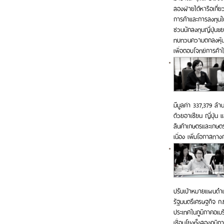
สองฝ่ายได้หารือเกี่
การค้าและการลงทุนใ
ชวนนักลงทุนญี่ปุ่น
ทบทวนความตกลงหุ้นส่
เพื่อตอบโจทย์การค้
มีมูลค่า 337,379 ล้า
ด้วยอาเซียน ญี่ปุ่น 
สินค้าเกษตรและเกษตรแ
เนื่อง เพิ่มโอกาสทา
ปรับเป้าหมายแผนดำเน
รัฐมนตรีเศรษฐกิจ ก.ย
ประเทศในภูมิภาคอเม
เชื่อมโยงทั้งสองภูมิภา