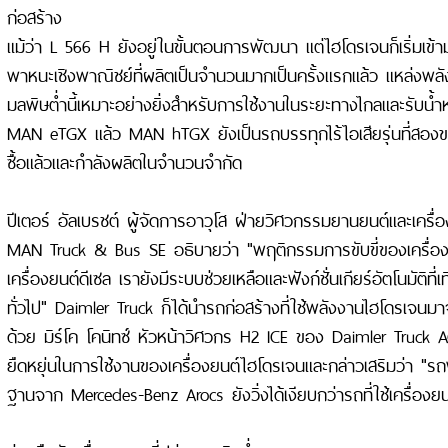
ก่อสร้าง
แม้ว่า L 566 H ยังอยู่ในขั้นตอนการพัฒนา แต่ไฮโดรเจนก็เริ่มเข
พาหนะเชิงพาณิชย์ที่ผลิตเป็นจำนวนมากเป็นครั้งแรกแล้ว แหล่งพลั
มลพิษต่ำนี้เหมาะอย่างยิ่งสำหรับการใช้งานในระยะทางไกลและรับน
MAN eTGX แล้ว MAN hTGX ยังเป็นรถบรรทุกไร้ไอเสียรุ่นที่สองของ
ซื้อแล้วและกำลังผลิตในจำนวนจำกัด
ปีเตอร์ อัลเบรชต์ ผู้จัดการอาวุโส ฝ่ายวิศวกรรมยานยนต์และเคร
MAN Truck & Bus SE อธิบายว่า "พฤติกรรมการขับขี่ของเครื่องย
เครื่องยนต์ดีเซล เรายังมีระบบช่วยเหลือและฟังก์ชั่นเกียร์อัตโนมัติที่
ทั่วไป" Daimler Truck ก็ได้นำรถก่อสร้างที่ใช้พลังงานไฮโดรเจนม
ด้วย มิร์โค โคนิทซ์ หัวหน้าวิศวกร H2 ICE ของ Daimler Truck 
ยืดหยุ่นในการใช้งานของเครื่องยนต์ไฮโดรเจนและกล่าวเสริมว่า "รถ
ฐานจาก Mercedes-Benz Arocs ยังวิ่งได้เงียบกว่ารถที่ใช้เครื่องยน