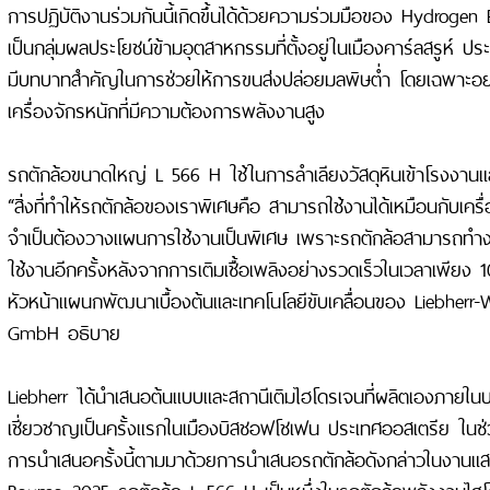
การปฏิบัติงานร่วมกันนี้เกิดขึ้นได้ด้วยความร่วมมือของ Hydrogen E
เป็นกลุ่มผลประโยชน์ข้ามอุตสาหกรรมที่ตั้งอยู่ในเมืองคาร์ลสรูห์ 
มีบทบาทสำคัญในการช่วยให้การขนส่งปล่อยมลพิษต่ำ โดยเฉพาะอย่
เครื่องจักรหนักที่มีความต้องการพลังงานสูง
รถตักล้อขนาดใหญ่ L 566 H ใช้ในการลำเลียงวัสดุหินเข้าโรงงานแ
“สิ่งที่ทำให้รถตักล้อของเราพิเศษคือ สามารถใช้งานได้เหมือนกับเครื่
จำเป็นต้องวางแผนการใช้งานเป็นพิเศษ เพราะรถตักล้อสามารถทำง
ใช้งานอีกครั้งหลังจากการเติมเชื้อเพลิงอย่างรวดเร็วในเวลาเพียง 1
หัวหน้าแผนกพัฒนาเบื้องต้นและเทคโนโลยีขับเคลื่อนของ Liebherr
GmbH อธิบาย
Liebherr ได้นำเสนอต้นแบบและสถานีเติมไฮโดรเจนที่ผลิตเองภายในบริษ
เชี่ยวชาญเป็นครั้งแรกในเมืองบิสชอฟโชเฟน ประเทศออสเตรีย ในช่
การนำเสนอครั้งนี้ตามมาด้วยการนำเสนอรถตักล้อดังกล่าวในงานแสด
Bauma 2025 รถตักล้อ L 566 H เป็นหนึ่งในรถตักล้อพลังงานไฮโด