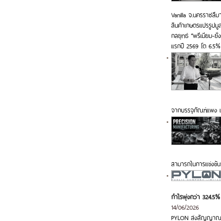
Vanilla จ.นครราชสีม
สินค้าเกษตรแปรรูปมู
กลยุทธ์ “พรีเมียม-ย
แรกปี 2569 โต 6.5%
จากบรรจุภัณฑ์แพง 
สามารถในการแข่งขัน
กำไรพุ่งกว่า 324.5%
14/06/2026
PYLON ส่งสัญญาณ Q2