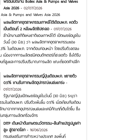
พร้อมเปิดงาน Boilex Asia & Pumps and Valves
Asia 2026
-
02/07/2026
x Asia & Pumps and Valves Asia 2026
ผลผลิตภาคอุตสาหกรรมเกาหลีใต้เดือนพ.ค. หดตัว
เป็นเดือนที่ 2 หลังผลิตชิปชะลอ
-
01/07/2026
สำนักงานสถิติแห่งชาติของเกาหลีใต้ เปิดเผยข้อมูลใน
วันนี้ (30 มิ.ย.) ว่า ผลผลิตภาคอุตสาหกรรมของ
0.3% ในเดือนพ.ค. จากเดือนก่อนหน้า โดยปรับตัวลดลง
กัน เนื่องจากการผลิตเซมิคอนดักเตอร์ที่ชะลอตัว ซึ่งได้รับ
บที่สูงและการปรับปริมาณการผลิต ขณะที่ยอดค้าปลีก
ผลผลิตภาคอุตสาหกรรมญี่ปุ่นเดือนพ.ค. ขยายตัว
0.5% ขานรับภาคผลิตอุปกรณ์ขนส่งแกร่ง
-
01/07/2026
รัฐบาลญี่ปุ่นเปิดเผยข้อมูลในวันนี้ (30 มิ.ย.) ระบุว่า
ในเดือนพ.ค. ปรับตัวเพิ่มขึ้น 0.5% เมื่อเทียบกับเดือน
ักมาจากภาคอุปกรณ์ขนส่งและเคมีภัณฑ์ที่เติบโตขึ้น ซึ่ง
กลุ่มการผลิตเครื่องจักร
DITP เดินหน้าดันเกษตรนวัตกรรม–สินค้าแปรรูปมูลค่า
สูง สู่ตลาดโลก
-
16/06/2026
กรมส่งเสริมการค้าระหว่างประเทศ ลงพื้นที่