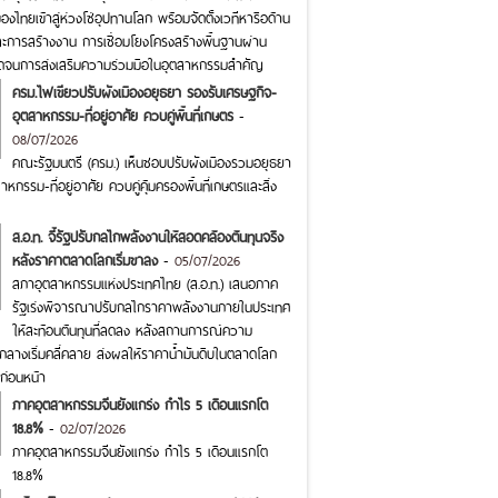
งไทยเข้าสู่ห่วงโซ่อุปทานโลก พร้อมจัดตั้งเวทีหารือด้าน
ละการสร้างงาน การเชื่อมโยงโครงสร้างพื้นฐานผ่าน
อดจนการส่งเสริมความร่วมมือในอุตสาหกรรมสำคัญ
ครม.ไฟเขียวปรับผังเมืองอยุธยา รองรับเศรษฐกิจ-
อุตสาหกรรม-ที่อยู่อาศัย ควบคู่พื้นที่เกษตร
-
08/07/2026
คณะรัฐมนตรี (ครม.) เห็นชอบปรับผังเมืองรวมอยุธยา
หกรรม-ที่อยู่อาศัย ควบคู่คุ้มครองพื้นที่เกษตรและสิ่ง
ส.อ.ท. จี้รัฐปรับกลไกพลังงานให้สอดคล้องต้นทุนจริง
หลังราคาตลาดโลกเริ่มขาลง
-
05/07/2026
สภาอุตสาหกรรมแห่งประเทศไทย (ส.อ.ท.) เสนอภาค
รัฐเร่งพิจารณาปรับกลไกราคาพลังงานภายในประเทศ
ให้สะท้อนต้นทุนที่ลดลง หลังสถานการณ์ความ
กลางเริ่มคลี่คลาย ส่งผลให้ราคาน้ำมันดิบในตลาดโลก
ก่อนหน้า
ภาคอุตสาหกรรมจีนยังแกร่ง กำไร 5 เดือนแรกโต
18.8%
-
02/07/2026
ภาคอุตสาหกรรมจีนยังแกร่ง กำไร 5 เดือนแรกโต
18.8%