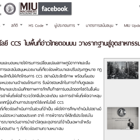
ร
สถิติ
HS Code
ผู้ประกอบการ
มาตรการสนับสนุน
MIU Upda
นโลยี CCS ในพื้นที่อ่าวไทยตอนบน วางรากฐานสู่อุตสาหกรร
ับทราบและมอบหมายให้กรมการเปลี่ยนแปลงสภาพภูมิอากาศและสิ่ง
การและสนับสนุนหน่วยงานที่เกี่ยวข้องพัฒนาและปรับปรุงกฎหมาย กฎ
ผลักดันให้เกิดโครงการ CCS อย่างมีประสิทธิภาพ พร้อมทั้งมอบ
นะหน่วยงานเจ้าของโครงการ รับผิดชอบหลักในการกำกับดูแลและ
ะศึกษาและประเมินศักยภาพการกักเก็บก๊าซคาร์บอนไดออกไซด์ในชั้นหิน
้าพื้นที่เพื่อสำรวจวัดคลื่นไหวสะเทือน และการเข้าพื้นที่เพื่อเจาะหลุม
ญี่ปุ่นด้านการประยุกต์ใช้เทคโนโลยี CCS
ี่ยวข้องดำเนินการในส่วนที่จำเป็น เพื่อให้การศึกษาดำเนินไปอย่างมี
่วมมือระหว่างสองประเทศ อาทิ การพิจารณาให้สิทธิประโยชน์ใน
จารณายกเว้นอากรนำเข้าวัสดุและอุปกรณ์ที่จำเป็นเฉพาะสำหรับ
ตอนต่าง ๆ ที่เกี่ยวข้องตามความเหมาะสม