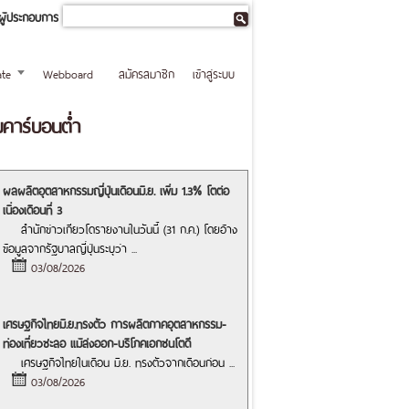
ผู้ประกอบการ
te
Webboard
สมัครสมาชิก
เข้าสู่ระบบ
มคาร์บอนต่ำ
ผลผลิตอุตสาหกรรมญี่ปุ่นเดือนมิ.ย. เพิ่ม 1.3% โตต่อ
เนื่องเดือนที่ 3
สำนักข่าวเกียวโดรายงานในวันนี้ (31 ก.ค.) โดยอ้าง
ข้อมูลจากรัฐบาลญี่ปุ่นระบุว่า
...
03/08/2026
เศรษฐกิจไทยมิ.ย.ทรงตัว การผลิตภาคอุตสาหกรรม-
ท่องเที่ยวชะลอ แม้ส่งออก-บริโภคเอกชนโตดี
เศรษฐกิจไทยในเดือน มิ.ย. ทรงตัวจากเดือนก่อน
...
03/08/2026