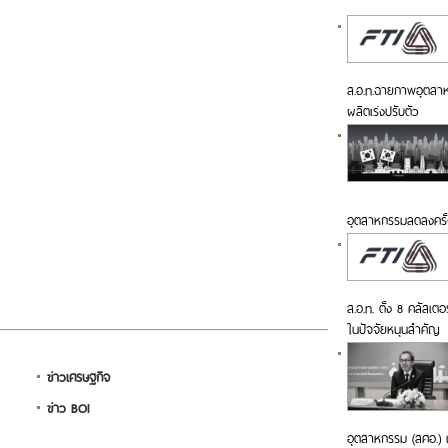
ส.อ.ท.ฉายภาพอุตสาหกร
ผลิตเร่งปรับตัว
อุตสาหกรรมลดลงครั้
ส.อ.ท. ตั้ง 8 คลัสเตอ
ในปัจจัยหนุนสำคัญ
ข่าวเศรษฐกิจ
ข่าว BOI
อุตสาหกรรม (สศอ.) เ