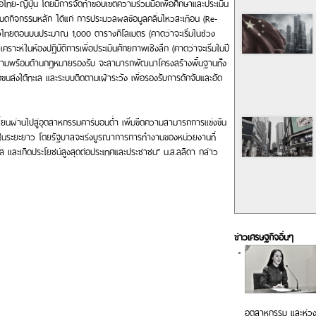
ไทย-ญี่ปุ่น โดยมีการจัดทำขอบเขตความร่วมมือเพื่อศึกษาและประเมิน
ดกิจกรรมหลัก ได้แก่ การประมวลผลข้อมูลคลื่นไหวสะเทือน (Re-
อ่าวไทยตอนบนประมาณ 1,000 ตารางกิโลเมตร (คาดว่าจะเริ่มในช่วง
าะห์ในห้องปฏิบัติการเพื่อประเมินศักยภาพเชิงลึก (คาดว่าจะเริ่มในปี
ความพร้อมด้านกฎหมายรองรับ จะสามารถพัฒนาโครงสร้างพื้นฐานทั้ง
นส่งใต้ทะเล และระบบติดตามเฝ้าระวัง เพื่อรองรับการดักจับและอัด
่ยนผ่านไปสู่อุตสาหกรรมคาร์บอนต่ำ เพิ่มขีดความสามารถการแข่งขัน
นในระยะยาว โดยรัฐบาลจะเร่งบูรณาการการทำงานของหน่วยงานที่
งใส และเกิดประโยชน์สูงสุดต่อประเทศและประชาชน” น.ส.ลลิดา กล่าว
ข่าวเศรษฐกิจอื่นๆ
อุตสาหกรรม และห่วง