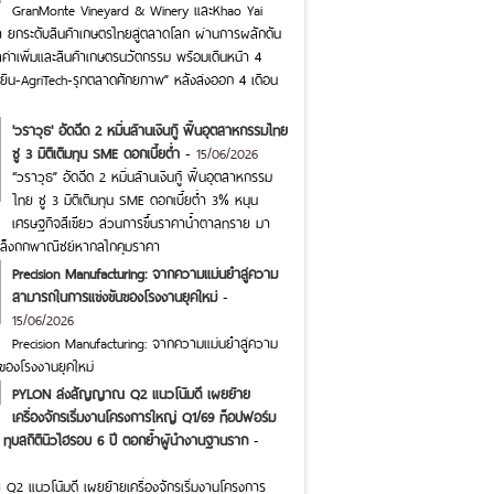
GranMonte Vineyard & Winery และKhao Yai
า ยกระดับสินค้าเกษตรไทยสู่ตลาดโลก ผ่านการผลักดัน
ลค่าเพิ่มและสินค้าเกษตรนวัตกรรม พร้อมเดินหน้า 4
ั่งยืน-AgriTech-รุกตลาดศักยภาพ” หลังส่งออก 4 เดือน
'วราวุธ' อัดฉีด 2 หมื่นล้านเงินกู้ ฟื้นอุตสาหกรรมไทย
ชู 3 มิติเติมทุน SME ดอกเบี้ยต่ำ
-
15/06/2026
“วราวุธ” อัดฉีด 2 หมื่นล้านเงินกู้ ฟื้นอุตสาหกรรม
ไทย ชู 3 มิติเติมทุน SME ดอกเบี้ยต่ำ 3% หนุน
เศรษฐกิจสีเขียว ส่วนการขึ้นราคาน้ำตาลทราย มา
เล็งถกพาณิชย์หากลไกคุมราคา
Precision Manufacturing: จากความแม่นยำสู่ความ
สามารถในการแข่งขันของโรงงานยุคใหม่
-
15/06/2026
Precision Manufacturing: จากความแม่นยำสู่ความ
ของโรงงานยุคใหม่
PYLON ส่งสัญญาณ Q2 แนวโน้มดี เผยย้าย
เครื่องจักรเริ่มงานโครงการใหญ่ Q1/69 ท็อปฟอร์ม
 ทุบสถิตินิวไฮรอบ 6 ปี ตอกย้ำผู้นำงานฐานราก
-
 แนวโน้มดี เผยย้ายเครื่องจักรเริ่มงานโครงการ