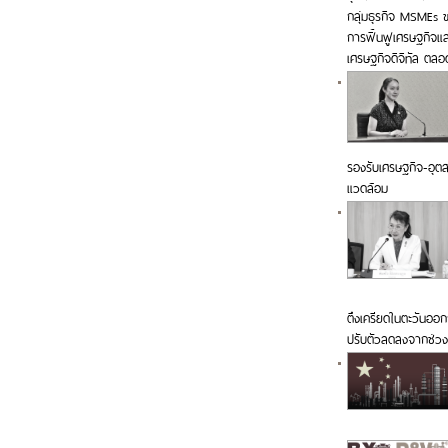
กลุ่มธุรกิจ MSMEs ขอ
การฟื้นฟูเศรษฐกิจแ
เศรษฐกิจดิจิทัล ตล
รองรับเศรษฐกิจ-อุตสา
แวดล้อม
ตึงเครียดในตะวันออก
ปรับตัวลดลงจากช่วง