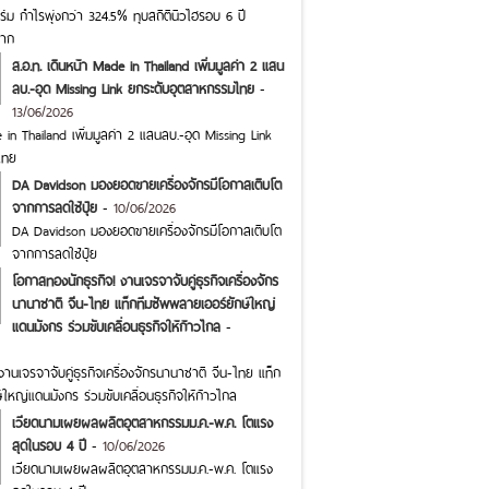
ม กำไรพุ่งกว่า 324.5% ทุบสถิตินิวไฮรอบ 6 ปี
ราก
ส.อ.ท. เดินหน้า Made in Thailand เพิ่มมูลค่า 2 แสน
ลบ.-อุด Missing Link ยกระดับอุตสาหกรรมไทย
-
13/06/2026
 in Thailand เพิ่มมูลค่า 2 แสนลบ.-อุด Missing Link
ไทย
DA Davidson มองยอดขายเครื่องจักรมีโอกาสเติบโต
จากการลดใช้ปุ๋ย
-
10/06/2026
DA Davidson มองยอดขายเครื่องจักรมีโอกาสเติบโต
จากการลดใช้ปุ๋ย
โอกาสทองนักธุรกิจ! งานเจรจาจับคู่ธุรกิจเครื่องจักร
นานาชาติ จีน-ไทย แท็กทีมซัพพลายเออร์ยักษ์ใหญ่
แดนมังกร ร่วมขับเคลื่อนธุรกิจให้ก้าวไกล
-
านเจรจาจับคู่ธุรกิจเครื่องจักรนานาชาติ จีน-ไทย แท็ก
ใหญ่แดนมังกร ร่วมขับเคลื่อนธุรกิจให้ก้าวไกล
เวียดนามเผยผลผลิตอุตสาหกรรมม.ค.-พ.ค. โตแรง
สุดในรอบ 4 ปี
-
10/06/2026
เวียดนามเผยผลผลิตอุตสาหกรรมม.ค.-พ.ค. โตแรง