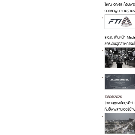
ใหญ่ Q1/69 ท็อปฟอร์
ตอกย้ำผู้นำงานฐาน
ส.อ.ท. เดินหน้า Made
ยกระดับอุตสาหกรรม
10/06/2026
โอกาสทองนักธุรกิจ! ง
ทีมซัพพลายเออร์ยักษ์