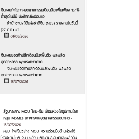
จีนเผยกำไรภาคอุตสาหกรรมเดือนมิ.ย.เพิ่มเพียง 15.1%
ต่ำสุดในปีนี้ บ่งชี้ศก.ยังอ่อนแอ
สำนักงานสถิติแห่งชาติจีน (NBS) รายงานในวันนี้
(27 ก.ค.) ว่า
...
01/08/2026
จีนเผยยอดค้าปลีกเดือนมิ.ย.ฟื้นตัว ผลผลิต
อุตสาหกรรมพุ่งแรงกว่าคาด
จีนเผยยอดค้าปลีกเดือนมิ.ย.ฟื้นตัว ผลผลิต
อุตสาหกรรมพุ่งแรงกว่าคาด
16/07/2026
รัฐบาลเคาะ MOU ไทย-จีน เชื่อมห่วงโซ่อุปทานโลก
หนุน MSMEs เกาะกระแสอุตสาหกรรมอนาคต
-
15/07/2026
ครม. ไฟเขียวร่าง MOU ความร่วมมือด้านห่วงโซ่
โซ่อุปทานไทย-จีน มุ่งอำนวยความสะดวกและผลักดัน