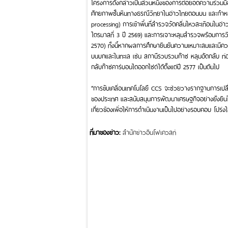
โครงการดังกล่าวเป็นส่วนหนึ่งของการต่อยอดความร่วมมือ
ศักยภาพชั้นหินทางธรณีวิทยาในอ่าวไทยตอนบน และกำหน
processing) การเข้าพื้นที่สำรวจวัดคลื่นไหวสะเทือนใน
ไตรมาสที่ 3 ปี 2569) และการเจาะหลุมสำรวจพร้อมการวิเคร
2570) ทั้งนี้หากผลการศึกษายืนยันความเหมาะสมและมี
บนบกและในทะเล เช่น สถานีรวบรวมก๊าซ หลุมอัดกลับ ท่อข
กลับก๊าซคาร์บอนไดออกไซด์ได้ตั้งแต่ปี 2577 เป็นต้นไป
“การขับเคลื่อนเทคโนโลยี CCS จะช่วยวางรากฐานการเปลี
ของประเทศ และสนับสนุนการพัฒนาเศรษฐกิจอย่างยั่งยื
เกี่ยวข้องเพื่อให้การดำเนินงานเป็นไปอย่างรอบคอบ โปร่
ที่มาของข่าว:
สำนักข่าวอินโฟเควสท์