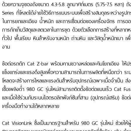
ด้วยความจุของถังขนาด 4.3-5.8 ลูกบาศก์เมตร (5.75-7.5 หลา) ถ
Series ที่โหลดได้ง่ายใช้วิธีการแบบระบบเพื่อสร้างสมดุลระหว่างร
ในการยกและเอียง น้ำหนัก และการเชื่อมต่อของเครื่องจักร การออ
การกักเก็บวัสดุและลดเวลาในการขุด ด้วยตัวเลือกการสร้างที่หลาก
ทั่วไป พื้นเรียบ หินสำหรับงานหนัก ถ่านหิน และวัสดุน้ำหนักเบา เ
งาน
ข้อต่อรถตัก Cat Z-bar พร้อมคานขวางหล่อและคันโยกเอียง ให้ประ
แข็งแกร่งและแรงดึงสูงเพื่อความสามารถในการผลิตที่เหนือกว่า ร
โหลดจะสร้างการไหลและแรงดันสำหรับอุปกรณ์เฉพาะเมื่อจำเป็น ส่งผล
เชื้อเพลิงต่ำ 980 GC รุ่นใหม่สามารถติดตั้งข้อต่อแบบเร็ว Cat F
และเมื่อใช้ร่วมกับระบบไฮดรอลิกฟังก์ชันที่สาม (อุปกรณ์เสริม) ข้อต่อ
เครื่องมือทำงานได้หลากหลาย
Cat VisionLink ซึ่งเป็นมาตรฐานสำหรับ 980 GC รุ่นใหม่ ช่วยให
สามารถติดตามพารามิเตอร์การทำงานของรถตักที่สำคัญ เช่น ตำแหน