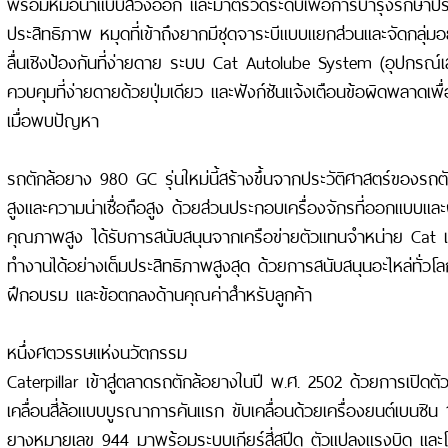
พร้อมหม้อน้ำแบบสวิงออก และมาตรวัดระดับเพื่อการบำรุงรักษาประจ
ประสิทธิภาพ หมุดที่เข้าถึงยากมีชุดจาระบีแบบแยกส่วนและจัดกลุ่ม
ลื่นเชิงป้องกันที่ง่ายดาย ระบบ Cat Autolube System (อุปกรณ์เ
ควบคุมที่ง่ายดายด้วยปุ่มเดียว และฟังก์ชันแจ้งเตือนข้อผิดพลาดเพื่อ
เมื่อพบปัญหา
รถตักล้อยาง 980 GC รุ่นใหม่นี้สร้างขึ้นจากประวัติศาสตร์ของรถ
สูงและความน่าเชื่อถือสูง ด้วยส่วนประกอบเครื่องจักรที่ออกแบบ
คุณภาพสูง ได้รับการสนับสนุนจากเครือข่ายตัวแทนจำหน่าย Cat เพื่
ทำงานได้อย่างเต็มประสิทธิภาพสูงสุด ด้วยการสนับสนุนอะไหล่ทั่วโล
ฝึกอบรม และข้อตกลงด้านคุณค่าสำหรับลูกค้า
หนึ่งศตวรรษแห่งนวัตกรรม
Caterpillar เข้าสู่ตลาดรถตักล้อยางในปี พ.ศ. 2502 ด้วยการเปิดต
เคลื่อนสี่ล้อแบบบูรณาการคันแรก ขับเคลื่อนด้วยเครื่องยนต์เบนซิน
ยางหมายเลข 944 มาพร้อมระบบเกียร์สี่สปีด ตัวแปลงแรงบิด และโ