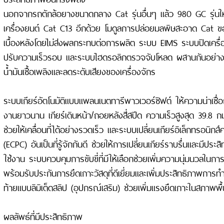
นอกจากรถตักล้อยางขนาดกลาง Cat รุ่นอื่นๆ แล้ว 980 GC รุ่นใ
เครื่องยนต์ Cat C13 อีกด้วย โมดูลการปล่อยมลพิษสะอาด Cat ข
เบื้องหลังโดยไม่ส่งผลกระทบต่อการผลิต ระบบ EIMS ระบบปิดเครื่อ
ปรับความเร็วรอบ และระบบไฮดรอลิกตรวจจับโหลด ผสานกันอย่างล
น้ำมันเชื้อเพลิงและลดระดับเสียงของเครื่องจักร
ระบบเกียร์อัตโนมัติแบบแพลนเนตทารีพาวเวอร์ชิฟต์ ให้ความน่าเชื่อ
งานยาวนาน เกียร์เดินหน้า/ถอยหลังสี่สปีด ความเร็วสูงสุด 39.8 กม
ช่วยให้เคลื่อนที่ได้อย่างรวดเร็ว และระบบเปลี่ยนเกียร์อิเล็กทรอนิกส
(ECPC) อันเป็นที่รู้จักกันดี ช่วยให้การเปลี่ยนเกียร์ราบรื่นและมีป
ใช้งาน ระบบควบคุมการขับขี่ที่มีให้เลือกช่วยเพิ่มความนุ่มนวลในการ
พร้อมรับประกันการยึดเกาะวัสดุที่ดีเยี่ยมและเพิ่มประสิทธิภาพการ
ท้ายแบบลิมิเต็ดสลิป (อุปกรณ์เสริม) ช่วยเพิ่มแรงยึดเกาะในสภาพพื้น
ผลลัพธ์ที่มีประสิทธิภาพ