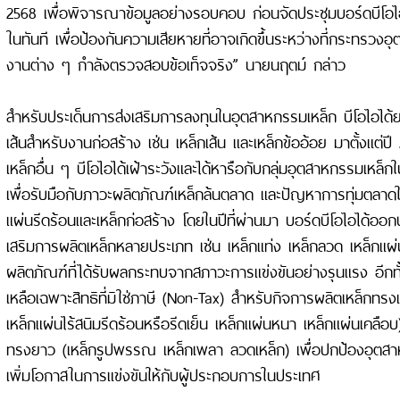
2568 เพื่อพิจารณาข้อมูลอย่างรอบคอบ ก่อนจัดประชุมบอร์ดบีโอไอใ
ในทันที เพื่อป้องกันความเสียหายที่อาจเกิดขึ้นระหว่างที่กระทรว
งานต่าง ๆ กำลังตรวจสอบข้อเท็จจริง” นายนฤตม์ กล่าว
สำหรับประเด็นการส่งเสริมการลงทุนในอุตสาหกรรมเหล็ก บีโอไอได้ย
เส้นสำหรับงานก่อสร้าง เช่น เหล็กเส้น และเหล็กข้ออ้อย มาตั้งแต่ป
เหล็กอื่น ๆ บีโอไอได้เฝ้าระวังและได้หารือกับกลุ่มอุตสาหกรรมเหล็ก
เพื่อรับมือกับภาวะผลิตภัณฑ์เหล็กล้นตลาด และปัญหาการทุ่มตลา
แผ่นรีดร้อนและเหล็กก่อสร้าง โดยในปีที่ผ่านมา บอร์ดบีโอไอได้ออ
เสริมการผลิตเหล็กหลายประเภท เช่น เหล็กแท่ง เหล็กลวด เหล็กแผ่นร
ผลิตภัณฑ์ที่ได้รับผลกระทบจากสภาวะการแข่งขันอย่างรุนแรง อีกทั้
เหลือเฉพาะสิทธิที่มิใช่ภาษี (Non-Tax) สำหรับกิจการผลิตเหล็กทรง
เหล็กแผ่นไร้สนิมรีดร้อนหรือรีดเย็น เหล็กแผ่นหนา เหล็กแผ่นเคลือ
ทรงยาว (เหล็กรูปพรรณ เหล็กเพลา ลวดเหล็ก) เพื่อปกป้องอุตส
เพิ่มโอกาสในการแข่งขันให้กับผู้ประกอบการในประเทศ