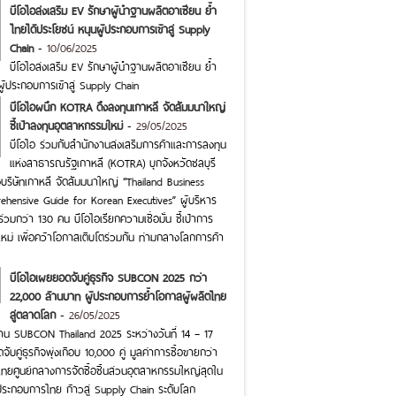
บีโอไอส่งเสริม EV รักษาผู้นำฐานผลิตอาเซียน ย้ำ
ไทยได้ประโยชน์ หนุนผู้ประกอบการเข้าสู่ Supply
Chain
-
10/06/2025
บีโอไอส่งเสริม EV รักษาผู้นำฐานผลิตอาเซียน ย้ำ
ผู้ประกอบการเข้าสู่ Supply Chain
บีโอไอผนึก KOTRA ดึงลงทุนเกาหลี จัดสัมมนาใหญ่
ชี้เป้าลงทุนอุตสาหกรรมใหม่
-
29/05/2025
บีโอไอ ร่วมกับสำนักงานส่งเสริมการค้าและการลงทุน
แห่งสาธารณรัฐเกาหลี (KOTRA) บุกจังหวัดชลบุรี
ริษัทเกาหลี จัดสัมมนาใหญ่ “Thailand Business
ehensive Guide for Korean Executives” ผู้บริหาร
าร่วมกว่า 130 คน บีโอไอเรียกความเชื่อมั่น ชี้เป้าการ
ม่ เพื่อคว้าโอกาสเติบโตร่วมกัน ท่ามกลางโลกการค้า
บีโอไอเผยยอดจับคู่ธุรกิจ SUBCON 2025 กว่า
22,000 ล้านบาท ผู้ประกอบการย้ำโอกาสผู้ผลิตไทย
สู่ตลาดโลก
-
26/05/2025
าน SUBCON Thailand 2025 ระหว่างวันที่ 14 – 17
ู่ธุรกิจพุ่งเกือบ 10,000 คู่ มูลค่าการซื้อขายกว่า
ทยศูนย์กลางการจัดซื้อชิ้นส่วนอุตสาหกรรมใหญ่สุดใน
้ประกอบการไทย ก้าวสู่ Supply Chain ระดับโลก