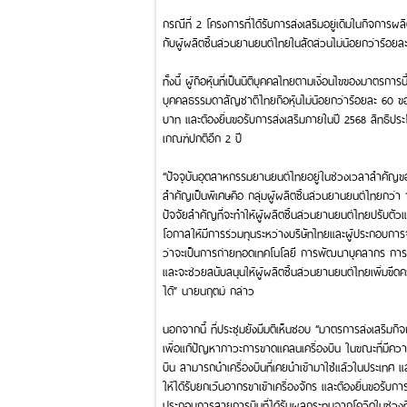
กรณีที่ 2 โครงการที่ได้รับการส่งเสริมอยู่เดิมในกิจการผลิต
กับผู้ผลิตชิ้นส่วนยานยนต์ไทยในสัดส่วนไม่น้อยกว่าร้อย
ทั้งนี้ ผู้ถือหุ้นที่เป็นนิติบุคคลไทยตามเงื่อนไขของมาตรการ
บุคคลธรรมดาสัญชาติไทยถือหุ้นไม่น้อยกว่าร้อยละ 60 ขอ
บาท และต้องยื่นขอรับการส่งเสริมภายในปี 2568 สิทธิประโยช
เกณฑ์ปกติอีก 2 ปี
“ปัจจุบันอุตสาหกรรมยานยนต์ไทยอยู่ในช่วงเวลาสำคัญขอ
สำคัญเป็นพิเศษคือ กลุ่มผู้ผลิตชิ้นส่วนยานยนต์ไทยกว่า 
ปัจจัยสำคัญที่จะทำให้ผู้ผลิตชิ้นส่วนยานยนต์ไทยปรับตัว
โอกาสให้มีการร่วมทุนระหว่างบริษัทไทยและผู้ประกอบการ
ว่าจะเป็นการถ่ายทอดเทคโนโลยี การพัฒนาบุคลากร การขย
และจะช่วยสนับสนุนให้ผู้ผลิตชิ้นส่วนยานยนต์ไทยเพิ่มขี
ได้” นายนฤตม์ กล่าว
นอกจากนี้ ที่ประชุมยังมีมติเห็นชอบ “มาตรการส่งเสร
เพื่อแก้ปัญหาภาวะการขาดแคลนเครื่องบิน ในขณะที่มีคว
บิน สามารถนำเครื่องบินที่เคยนำเข้ามาใช้แล้วในประเทศ
ให้ได้รับยกเว้นอากรขาเข้าเครื่องจักร และต้องยื่นขอรับกา
ประกอบการสายการบินที่ได้รับผลกระทบจากโควิดในช่วงที