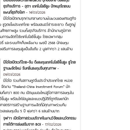
ธุรกิจบริการ - อุตฯ เทคโนโลยีสูง ปักหมุดไทยบน
แผนที่ธุรกิจโลก
-
14/03/2026
บีโอไอเปิดเกมรุกท่ามกลางความผันผวนของเศรษฐกิจ
ง ชูจุดแข็งประเทศไทย พร้อมเสนอวีซ่าระยะยาว ดึงดูดผู้
นศักยภาพสูง รวมทั้งธุรกิจบริการ สำนักงานภูมิภาค
มการผลิตที่ใช้เทคโนโลยีขั้นสูง โดยเฉพาะกลุ่ม
ตอรี่ และระบบกักเก็บพลังงาน เผยปี 2568 นักลงทุน
งเสริมการลงทุนสูงเป็นอันดับ 2 มูลค่ากว่า 2 แสนล้าน
บีโอไอเปิดเวทีไทย–จีน ดึงลงทุนเทคโนโลยีขั้นสูง ชูไทย
ฐานผลิตใหม่ รับคลื่นลงทุนจีนคุณภาพ
-
09/03/2026
บีโอไอ ร่วมกับสถานทูตจีนประจำประเทศไทย หน่วย
จัดงาน "Thailand-China Investment Forum" นัก
คับคั่งกว่า 800 คน เปิดมุมมองใหม่สู่โอกาสการลงทุนใน
ั้นสูง พร้อมให้ข้อมูลและแนวปฏิบัติที่ถูกต้องแก่นัก
ธศาสตร์การสร้างฐานการผลิตที่มีคุณภาพร่วมกัน
ตัวเลขลงทุนจีน 5 ปี พุ่งกว่า 6 แสนล้านบาท
จุฬาฯ เปิดโอกาสร่วมบริจาคในงานวิจัยและนวัตกรรม
ภายใต้การส่งเสริมจาก BOI
-
17/02/2026
จุฬาลงกรณ์มหาวิทยาลัย ร่วมกับ สำนักงานคณะ