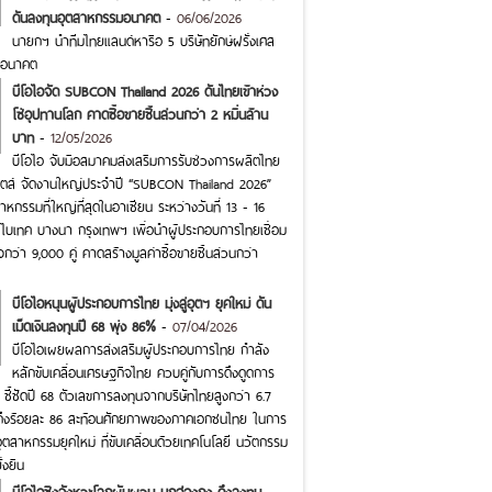
ดันลงทุนอุตสาหกรรมอนาคต
-
06/06/2026
นายกฯ นำทีมไทยแลนด์หารือ 5 บริษัทยักษ์ฝรั่งเศส
มอนาคต
บีโอไอจัด SUBCON Thailand 2026 ดันไทยเข้าห่วง
โซ่อุปทานโลก คาดซื้อขายชิ้นส่วนกว่า 2 หมื่นล้าน
บาท
-
12/05/2026
บีโอไอ จับมือสมาคมส่งเสริมการรับช่วงการผลิตไทย
ก็ตส์ จัดงานใหญ่ประจำปี “SUBCON Thailand 2026”
หกรรมที่ใหญ่ที่สุดในอาเซียน ระหว่างวันที่ 13 - 16
เทค บางนา กรุงเทพฯ เพื่อนำผู้ประกอบการไทยเชื่อม
จกว่า 9,000 คู่ คาดสร้างมูลค่าซื้อขายชิ้นส่วนกว่า
บีโอไอหนุนผู้ประกอบการไทย มุ่งสู่อุตฯ ยุคใหม่ ดัน
เม็ดเงินลงทุนปี 68 พุ่ง 86%
-
07/04/2026
บีโอไอเผยผลการส่งเสริมผู้ประกอบการไทย กำลัง
หลักขับเคลื่อนเศรษฐกิจไทย ควบคู่กับการดึงดูดการ
ชี้ชัดปี 68 ตัวเลขการลงทุนจากบริษัทไทยสูงกว่า 6.7
้นถึงร้อยละ 86 สะท้อนศักยภาพของภาคเอกชนไทย ในการ
อุตสาหกรรมยุคใหม่ ที่ขับเคลื่อนด้วยเทคโนโลยี นวัตกรรม
่งยืน
บีโอไอชิงจังหวะโลกผันผวน บุกฮ่องกง ดึงลงทุน