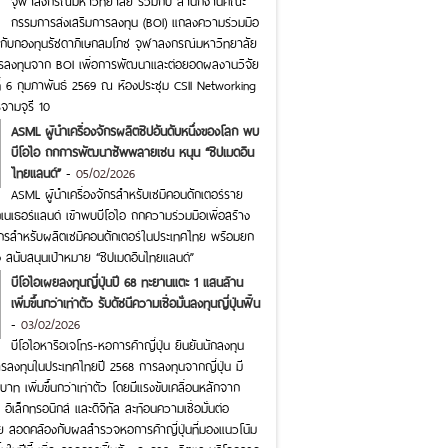
กรรมการส่งเสริมการลงทุน (BOI) แถลงความร่วมมือ
คกับกองทุนรัชดาภิเษกสมโภช จุฬาลงกรณ์มหาวิทยาลัย
ารลงทุนจาก BOI เพื่อการพัฒนาและต่อยอดผลงานวิจัย
ี่ 6 กุมภาพันธ์ 2569 ณ ห้องประชุม CSII Networking
จามจุรี 10
ASML ผู้นำเครื่องจักรผลิตชิปอันดับหนึ่งของโลก พบ
บีโอไอ ถกการพัฒนาซัพพลายเชน หนุน “ชิปเมดอิน
ไทยแลนด์”
-
05/02/2026
ASML ผู้นำเครื่องจักรสำหรับเซมิคอนดักเตอร์ราย
เนเธอร์แลนด์ เข้าพบบีโอไอ ถกความร่วมมือเพื่อสร้าง
ักรสำหรับผลิตเซมิคอนดักเตอร์ในประเทศไทย พร้อมยก
ง สนับสนุนเป้าหมาย “ชิปเมดอินไทยแลนด์”
บีโอไอเผยลงทุนญี่ปุ่นปี 68 ทะยานแตะ 1 แสนล้าน
เพิ่มขึ้นกว่าเท่าตัว รับดัชนีความเชื่อมั่นลงทุนญี่ปุ่นฟื้น
-
03/02/2026
บีโอไอหารือเจโทร-หอการค้าญี่ปุ่น ยืนยันนักลงทุน
การลงทุนในประเทศไทยปี 2568 การลงทุนจากญี่ปุ่น มี
บาท เพิ่มขึ้นกว่าเท่าตัว โดยมีแรงขับเคลื่อนหลักจาก
เล็กทรอนิกส์ และดิจิทัล สะท้อนความเชื่อมั่นต่อ
 สอดคล้องกับผลสำรวจหอการค้าญี่ปุ่นที่มองแนวโน้ม