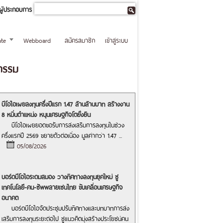
ผู้ประกอบการ
te
Webboard
สมัครสมาชิก
เข้าสู่ระบบ
ตกรรม
บีโอไอเผยลงทุนครึ่งปีแรก 1.47 ล้านล้านบาท สร้างงาน
8 หมื่นตำแหน่ง หนุนเศรษฐกิจโตยั่งยืน
บีโอไอเผยยอดขอรับการส่งเสริมการลงทุนในช่วง
ครึ่งแรกปี 2569 ขยายตัวต่อเนื่อง มูลค่ากว่า 1.47
...
05/08/2026
บอร์ดบีโอไอระดมสมอง วางทิศทางลงทุนยุคใหม่ ชู
เทคโนโลยี-คน-ซัพพลายเชนไทย ขับเคลื่อนเศรษฐกิจ
อนาคต
บอร์ดบีโอไอจัดประชุมปรับทิศทางและบทบาทการส่ง
เสริมการลงทุนระยะต่อไป ชูแนวคิดมุ่งสร้างประโยชน์คน