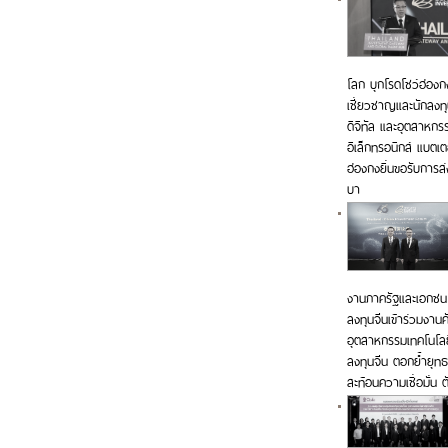
โลก บุกโรดโชว์ฮ่องก
เชี่ยวชาญและนักลงทุ
ดิจิทัล และอุตสาหกรร
อิเล็กทรอนิกส์ แบตเ
ฮ่องกงยื่นขอรับการส่
บา
งานภาครัฐและเอกชน 
ลงทุนจีนเข้าร่วมงาน
อุตสาหกรรมเทคโนโลยีข
ลงทุนจีน ตอกย้ำยุท
สะท้อนความเชื่อมั่น 