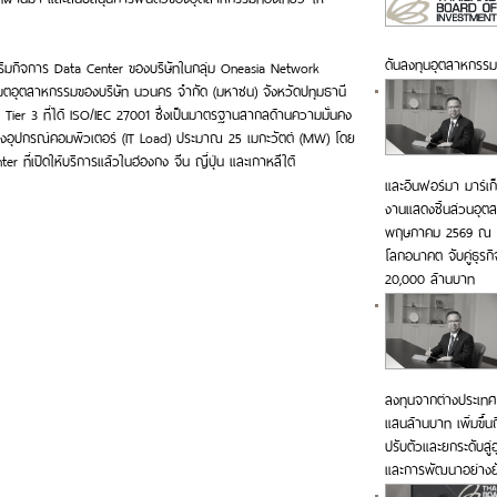
ดันลงทุนอุตสาหกรร
่งเสริมกิจการ Data Center ของบริษัทในกลุ่ม Oneasia Network
ในเขตอุตสาหกรรมของบริษัท นวนคร จำกัด (มหาชน) จังหวัดปทุมธานี
 Tier 3 ที่ได้ ISO/IEC 27001 ซึ่งเป็นมาตรฐานสากลด้านความมั่นคง
งอุปกรณ์คอมพิวเตอร์ (IT Load) ประมาณ 25 เมกะวัตต์ (MW) โดย
er ที่เปิดให้บริการแล้วในฮ่องกง จีน ญี่ปุ่น และเกาหลีใต้
และอินฟอร์มา มาร์เ
งานแสดงชิ้นส่วนอุตสา
พฤษภาคม 2569 ณ ไบ
โลกอนาคต จับคู่ธุรกิ
20,000 ล้านบาท
ลงทุนจากต่างประเทศ 
แสนล้านบาท เพิ่มขึ
ปรับตัวและยกระดับสู่
และการพัฒนาอย่างยั