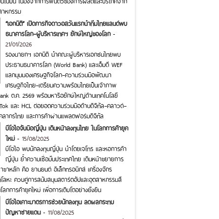
ึ้นในปีนี้ เนื่องจากการฟื้นตัวของการผลิตและบริโภคจาก
ตสาหกรรม
“เอกนิติ” เปิดภารกิจดาวอสวันแรกนำทีมไทยแลนด์พบ
ธนาคารโลก–ผู้บริหารเทคฯ ยักษ์ใหญ่ของโลก
-
21/01/2026
รองนายกฯ เอกนิติ นำคณะผู้บริหารเอกชนไทยพบ
ประธานธนาคารโลก (World Bank) และเอ็มดี WEF
แลกมุมมองเศรษฐกิจโลก–ความร่วมมือพัฒนา
เศรษฐกิจไทย–เตรียมความพร้อมไทยเป็นเจ้าภาพ
ank ต.ค. 2569 พร้อมหารือยักษ์ใหญ่ด้านเทคโนโลยี
kTok และ HCL ต่อยอดความร่วมมือด้านดิจิทัล–คลาวด์–
คลากรไทย และการค้าผ่านแพลตฟอร์มดิจิทัล
บีโอไอจับมือญี่ปุ่น เดินหน้าลงทุนไทย ในโลกการค้ายุค
ใหม่
-
15/08/2025
บีโอไอ พบนักลงทุนญี่ปุ่น นำโดยเจโทร และหอการค้า
ญี่ปุ่น ย้ำความเชื่อมั่นประเทศไทย เดินหน้าขยายการ
ขาหลัก คือ ยานยนต์ อิเล็กทรอนิกส์ เครื่องจักร
โลหะ ควบคู่การสนับสนุนสตาร์ตอัปและอุตสาหกรรมสี
โลกการค้ายุคใหม่ เพื่อการเติบโตอย่างยั่งยืน
บีโอไอเคาะมาตรการช่วยนักลงทุน ลดผลกระทบ
ปัญหาชายแดน
-
11/08/2025