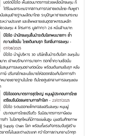
บอร์ดบีโอไอ เห็นชอบมาตรการช่วยเหลือนักลงทุน ที่
ได้รับผลกระทบจากสถานการณ์ชายแดนไทย-กัมพูชา
วยสนับสนุนย้ายฐานผลิตมาไทย ระบุปัญหาชายแดนกระทบ
กส์ระหว่างประเทศ และซัพพลายเชนอุตสาหกรรมหลัก
ียวลงทุน 4 โครงการ มูลค่ากว่า 2.6 หมื่นล้านบาท
บีโอไอ นำนักลงทุนชั้นนำระดับโลกพบนายกฯ ย้ำ
ความเชื่อมั่น ไทยเดินเกมรุก รับคลื่นการลงทุน
-
07/08/2025
บีโอไอ นำผู้บริหาร 30 บริษัทชั้นนำระดับโลก ลงทุนใน
นบาท เข้าพบรักษาการนายกฯ ตอกย้ำความเชื่อมั่น
บสนุนการลงทุนอย่างต่อเนื่อง พร้อมเดินเกมเชิงรุก หลัง
ภาษี ปรับกลไกและนโยบายให้สอดคล้องกับโลกการค้า
ัทเป้าหมายขยายฐานในไทย ดันไทยศูนย์กลางการลงทุนของ
า
บีโอไอออกมาตรการชุดใหญ่ หนุนผู้ประกอบการไทย
เตรียมรับมือสงครามการค้าโลก
-
23/07/2025
บีโอไอ ระดมออกแพ็กเกจส่งเสริมลงทุน หนุนผู้
ประกอบการไทยปรับตัว รับมือมาตรการภาษีของ
ค้า ในโลกยุคใหม่ที่มีการแข่งขันสูง มุ่งเสริมศักยภาพ
าสู่ Supply Chain โลก พร้อมทั้งเร่งกิจกรรมจับคู่สร้าง
ายตลาดทั้งในและต่างประเทศ คว้าโอกาสท่ามกลางวิกฤต