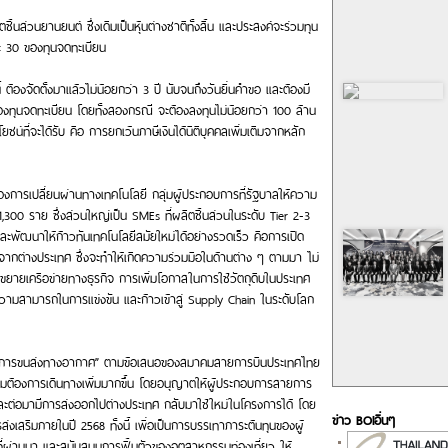
ชิ้นส่วนยานยนต์ ซึ่งเดิมเป็นหุ้นต่างชาติทั้งสิ้น และประสงค์จะร่วมทุน
ละ 30 ของทุนจดทะเบียน
นี้ ต้องจัดตั้งมาแล้วไม่น้อยกว่า 3 ปี นับจนถึงวันยื่นคำขอ และต้องมี
งทุนจดทะเบียน โดยทั้งสองกรณี จะต้องลงทุนไม่น้อยกว่า 100 ล้าน
น์ที่จะได้รับ คือ การยกเว้นภาษีเงินได้นิติบุคคลเพิ่มเติมจากหลัก
งการเปลี่ยนผ่านทางเทคโนโลยี กลุ่มผู้ประกอบการที่รัฐบาลให้ความ
1,300 ราย ซึ่งส่วนใหญ่เป็น SMEs ที่ผลิตชิ้นส่วนในระดับ Tier 2-3
และพัฒนาให้ก้าวทันเทคโนโลยีสมัยใหม่ได้อย่างรวดเร็ว คือการเปิด
จากต่างประเทศ ซึ่งจะทำให้เกิดความร่วมมือในด้านต่าง ๆ ตามมา ไม่
ายเครือข่ายทางธุรกิจ การเพิ่มโอกาสในการใช้วัตถุดิบในประเทศ
ดความสามารถในการแข่งขัน และก้าวเข้าสู่ Supply Chain ในระดับโลก
ิมกิจการขนส่งทางอากาศ” ตามข้อเสนอของสมาคมสายการบินประเทศไทย
ามต้องการเดินทางเพิ่มมากขึ้น โดยอนุญาตให้ผู้ประกอบการสายการ
 และต่อมามีการส่งออกไปต่างประเทศ กลับมาใช้ใหม่ในโครงการได้ โดย
ข่าว BOIอื่นๆ
รส่งเสริมภายในปี 2568 ทั้งนี้ เพื่อเป็นการบรรเทาภาระต้นทุนของผู้
่ผ่านมา และสนับสนุนการฟื้นตัวของอุตสาหกรรมท่องเที่ยว ให้