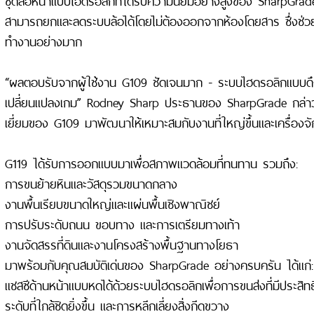
สามารถยกและลดระบบล้อได้โดยไม่ต้องออกจากห้องโดยสาร ซึ่งช่วย
ทำงานอย่างมาก
“ผลตอบรับจากผู้ใช้งาน G109 ชัดเจนมาก - ระบบไฮดรอลิกแบบดึงกล
เปลี่ยนแปลงเกม” Rodney Sharp ประธานของ SharpGrade กล่าว “G
เยี่ยมของ G109 มาพัฒนาให้เหมาะสมกับงานที่ใหญ่ขึ้นและเครื่องจักร
G119 ได้รับการออกแบบมาเพื่อสภาพแวดล้อมที่ทนทาน รวมถึง:
การขนย้ายหินและวัสดุรวมขนาดกลาง
งานพื้นเรียบขนาดใหญ่และแผ่นพื้นเชิงพาณิชย์
การปรับระดับถนน ขอบทาง และการเตรียมทางเท้า
งานจัดสรรที่ดินและงานโครงสร้างพื้นฐานทางโยธา
มาพร้อมกับคุณสมบัติเด่นของ SharpGrade อย่างครบครัน ได้แก่:
แชสซีด้านหน้าแบบหดได้ด้วยระบบไฮดรอลิกเพื่อการขนส่งที่มีประสิ
ระดับที่ใกล้ชิดยิ่งขึ้น และการหลีกเลี่ยงสิ่งกีดขวาง