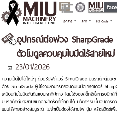
เอกสาร
สถิติ
HS Code
อุปกรณ์ต่อพ่วง SharpGrade ข
ตัวโมดูลควบคุมใบมีดไร้สายใหม่
23/01/2026
ความเป็นไปได้ใหม่ๆ ด้วยซอฟต์แวร์ SimulGrade บนรถตักตีนตะข
ด้วย SimulGrade ผู้ใช้งานสามารถควบคุมใบมีดเกรดเดอร์ Sharp
เหมือนกับใบมีดดันดินแบบหกทิศทาง โดยใช้จอยสติ๊กอิเล็กทรอนิกส์ที
บนรถตักตีนตะขาบขนาดกะทัดรัดที่เข้ากันได้ นวัตกรรมนี้มอบการคว
แบบไร้สายอย่างสมบูรณ์ ไม่จำเป็นต้องใช้สายไฟ ปุ่ม หรือสวิตช์เพิ่