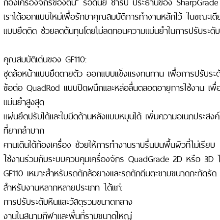
กองเครื่องจักรของตน” ร็อดนีย์ ชาร์ป ประธานของ SharpGrade 
เราได้ออกแบบใหม่เพื่อรักษาคุณสมบัติการทำงานหลักไว้ ในขณะเดียว
แบบยึดติด ช่วยลดต้นทุนโดยไม่ลดทอนความแม่นยำในการปรับระดับ
คุณสมบัติเด่นของ GF110:
ชุดล้อหน้าแบบยึดตายตัว ออกแบบแข็งแรงทนทาน เพื่อการปรับระดั
ข้อต่อ QuadRod แบบปิดผนึกและหล่อลื่นตลอดอายุการใช้งาน เพ
แม่นยำสูงสุด
แผ่นยึดปรับได้และใบมีดด้านหลังแบบหมุนได้ เพิ่มความอเนกประสง
ที่ยากลำบาก
คานเดินใต้ท้องเครื่อง ช่วยให้การทำงานราบรื่นบนพื้นผิวที่ไม่เรียบ
ใช้งานร่วมกับระบบควบคุมเครื่องจักร QuadGrade 2D หรือ 3D ไ
GF110 เหมาะสำหรับรถตักล้อยางและรถตักตีนตะขาบขนาดกะทัดรัด
สำหรับงานหลากหลายประเภท ได้แก่:
การปรับระดับหินและวัสดุรวมขนาดกลาง
งานในสนามกีฬาและพื้นที่ราบขนาดใหญ่