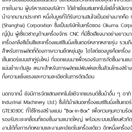
ภายในงาน ผู้บริหารของบริษัทฯ ได้เข้าเยี่ยมชมเทคโนโลยีล้ำสมัยจากผ
นำจากนานาประเทศ หนึ่งในบูธที่ได้รับความสนใจเป็นอย่างมากคื
(Shanghai) Corporation ซึ่งเป็นบริษัทในเครือของ Okuma Cor
ญี่ปุ่น ผู้เชี่ยวชาญด้านเครื่องจักร CNC ที่มีชื่อเสียงมาอย่างยาว
เครื่องกลึงซีเอ็นซีและเครื่องแมชชีนนิ่งเซ็นเตอร์หลากหลายรุ่น รวมถึ
สำหรับการผลิตที่ต้องการความยืดหยุ่นสูง ไฮไลต์ของบูธคือเครื่อ
เซ็นเตอร์แบบเสาคู่รุ่นใหม่ ที่ออกแบบมาเพื่อรองรับการกัดชิ้นงา
แม่นยำระดับสูง เหมาะสำหรับการผลิตแม่พิมพ์และชิ้นส่วนโครงสร้า
ทั้งความแข็งแรงและความละเอียดในการตัดเฉือน
นอกจากนี้ ยังมีการจัดแสดงเทคโนโลยีจากแบรนด์ชั้นนำอื่น ๆ อา
Industrial Machinery Ltd.) ซึ่งได้นำเสนอเครื่องแมชชีนนิ่งเซ็นเตอ
GTE3030C ที่ใช้โครงสร้างแบบ "Box-in-Box" เพื่อควบคุมความร้
รองรับระยะเคลื่อนที่ของชิ้นงานขนาดใหญ่ พร้อมระบบเปลี่ยนหัวกัดอั
งานได้ทั้งการกัดหยาบและงานละเอียดในเครื่องเดียว อีกหนึ่งเครื่องจ