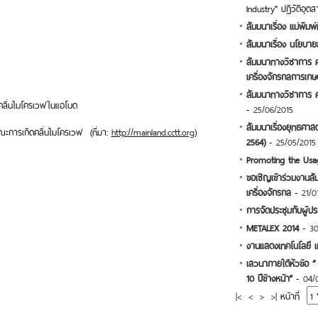
Industry" ปฏิวัติอุ
สัมมนาเรื่อง แม่พิมพ์
สัมมนาเรื่อง นโยบาย
สัมมนาทางวิชาการ คร
เครื่องจักรกลการเก
สัมมนาทางวิชาการ ครั
ดคลื่นไมโครเวฟในแอโนด
-
25/06/2015
สัมมนาเรื่องยุทธศาส
การเกิดคลื่นไมโครเวฟ (ที่มา:
http://mainland.cctt.org
)
2564)
-
25/05/2015
Promoting the Usag
ขอเชิญเข้าร่วมงานส
เครื่องจักรกล
-
21/0
การจัดประชุมกับผู้
METALEX 2014
-
30
งานแสดงเทคโนโลยี เค
เสวนาภายใต้หัวข้อ “ 
10 ปีข้างหน้า”
-
04/
|<
<
>
>|
หน้าที่