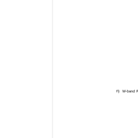
ก) W-band P