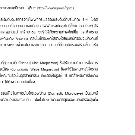
อกของแมกนีตรอน (ที่มา:
http://www.upv.es/gcm
)
เริ่มต้นด้วยการจ่ายไฟฟ้ากระแสสลับแรงดันต่ำประมาณ 3-4 โวลต์
กตรอนวิ่งออกมา และเมื่อจ่ายไฟฟ้าแรงดันสูงไปที่ขั้วแคโทด ก็จะทำให้
้าและสนามแม่ เหล็กถาวร จะทำให้เกิดความต่างศักย์ขึ้น และถ้าความ
โดยผ่านทาง Antenna คลื่นไมโครเวฟที่สร้างโดยแมกนีตรอนจะมีความถี่
กาศระหว่างขั้วแอโนดและแคโทด ความถี่ที่แมกนีตรอนสร้างขึ้น เช่น
ี่ทำงานเป็นจังหวะ (Pulse Magnetron) ซึ่งใช้ในงานด้านการสื่อสาร
ต่อเนื่อง (Continuous Wave Magnetron) ซึ่งจะใช้ในงานการให้ความ
นให้ความร้อนในอุตสาหกรรม ดังแสดงในรูปที่ 11 แต่สำหรับการใช้งาน
มา ให้ทำงานแบบต่อเนื่อง
ต รอนที่ใช้ในเตาอบไมโครเวฟบ้าน (Domestic Microwave) เป็นแมกนี
งต่อเนื่องและยาวนาน ซึ่งชั่วโมงทำงานมากสุดของแมกนีตรอนสูงถึง