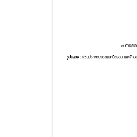
ข) การเกิ
รูปแสดง
: ส่วนประกอบของแมกนีตรอน และลักษณะ