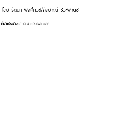
โดย รัตนา พงศ์ทวิช/กัลยาณี ชีวะพานิช
ที่มาของข่าว:
สำนักข่าวอินโฟเควสท์