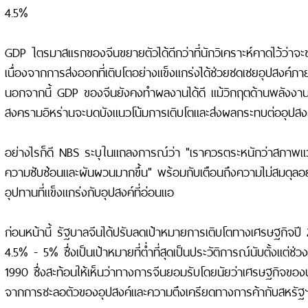
4.5%
GDP ไตรมาสแรกของจีนขยายตัวได้ดีกว่าที่นักวิเคราะห์คาดไว้ว่าจ
เนื่องจากการส่งออกที่เติบโตอย่างแข็งแกร่งได้ช่วยชดเชยอุปสงค์ภ
นอกจากนี้ GDP ของจีนยังคงทำผลงานได้ดี แม้วิกฤตด้านพลังงาน
สงครามอิหร่านจะบดบังแนวโน้มการเติบโตและส่งผลกระทบต่ออุปสงค
อย่างไรก็ดี NBS ระบุในแถลงการณ์ว่า "เราควรตระหนักว่าสภาพ
ความซับซ้อนและผันผวนมากขึ้น" พร้อมกับเตือนถึงความไม่สมดุลอย
อุปทานที่แข็งแกร่งกับอุปสงค์ที่อ่อนแอ
ก่อนหน้านี้ รัฐบาลจีนได้ปรับลดเป้าหมายการเติบโตทางเศรษฐกิจปี
4.5% - 5% ซึ่งเป็นเป้าหมายที่ต่ำที่สุดเป็นประวัติการณ์นับตั้งแต่ช
1990 ซึ่งสะท้อนให้เห็นว่าทางการจีนยอมรับโดยนัยว่าเศรษฐกิจขอ
จากการชะลอตัวของอุปสงค์และความตึงเครียดทางการค้ากับสหรัฐฯ ท