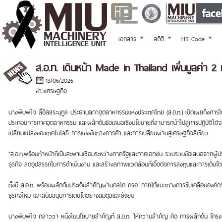
เอกสาร
สถิติ
HS Code
ส.อ.ท. เดินหน้า Made in Thailand เพิ่มมูลค่า
13/06/2026
ข่าวเศรษฐกิจ
นางพิมพ์ใจ ลี้อิสสระนุกูล ประธานสภาอุตสาหกรรมแห่งประเทศไทย (ส.อ.ท.) เปิดเผยถึงการได
ประกอบการภาคอุตสาหกรรม และผลักดันข้อเสนอเชิงนโยบายที่สามารถนำไปสู่การปฏิบัติได้
เปลี่ยนแปลงของเทคโนโลยี การแข่งขันทางการค้า และการเปลี่ยนผ่านสู่เศรษฐกิจสีเขียว
“ส.อ.ท.พร้อมทำหน้าที่เป็นสะพานเชื่อมระหว่างภาครัฐและภาคเอกชน รวบรวมข้อเสนอจากผ
ธุรกิจ ลดอุปสรรคในการดำเนินงาน และสร้างสภาพแวดล้อมที่เอื้อต่อการลงทุนและการเติบ
ทั้งนี้ ส.อ.ท. พร้อมผลักดันประเด็นสำคัญผ่านกลไก กรอ. ภายใต้แนวทางการขับเคลื่อนองค์
ธุรกิจใหม่ และสนับสนุนการเติบโตอย่างสมดุลและยั่งยืน
นางพิมพ์ใจ กล่าวว่า หนึ่งในนโยบายสำคัญที่ ส.อ.ท. ให้ความสำคัญ คือ การผลักดัน โครงการ