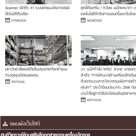
Xpanner เปิดตัว X1 ระบบยกแผงโซลาร์เซลล์
ยุคนี้ต้องกรีน ! TCMA ผนึกแคนาดา
อัตโนมัติอัจฉริยะ
เทคโนโลยีดักจับคาร์บอนครั้งแรกในไทย
07/08/2026
06/08/2026
มหาวิทยาลัยเยลได้ปรับปรุงรถยกไฟฟ้าแบบ
วว. ผนึกกำลัง MTEC สวทช. แถลงค
ถ่วงดุลรุ่นเรือธงของตน
สำเร็จ "การพัฒนาสร้างเครื่องจักรต้
ด้วยกระบวนการวิศวกรรมเพื่อการสร้า
11/07/2026
คุณค่า" ประจำปีงบประมาณ 2568 ต่
งานวิจัยสู่การใช้ประโยชน์เชิงอุตสาหก
10/07/2026
ศูนย์วิเคราะห์ข้อมูลเชิงลึกอุตสาหกรรมเครื่องจักรกล