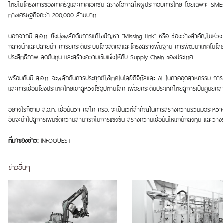
ไทยในโครงการของภาครัฐและภาคเอกชน สร้างโอกาสให้ผู้ประกอบการไทย โดยเฉพาะ SMEs และช่วย
ทางเศรษฐกิจกว่า 200,000 ล้านบาท
นอกจากนี้ ส.อ.ท. ยังมุ่งผลักดันการแก้ไขปัญหา “Missing Link” หรือ ช่องว่างสำคัญในห่
กลางน้ำและปลายน้ำ การยกระดับระบบโลจิสติกส์และโครงสร้างพื้นฐาน การพัฒนาเทคโนโลย
ประสิทธิภาพ ลดต้นทุน และสร้างความเข้มแข็งให้กับ Supply Chain ของประเทศ
พร้อมกันนี้ ส.อ.ท. จะผลักดันการประยุกต์ใช้เทคโนโลยีดิจิทัลและ AI ในภาคอุตสาหกรรม
และการเชื่อมโยงประเทศไทยเข้าสู่ห่วงโซ่อุปทานโลก เพื่อยกระดับประเทศไทยสู่การเป็นศูนย์
อย่างไรก็ตาม ส.อ.ท. เชื่อมั่นว่า กลไก กรอ. จะเป็นเวทีสำคัญในการสร้างความร่วมมือระห
อันจะนำไปสู่การเพิ่มขีดความสามารถในการแข่งขัน สร้างความเชื่อมั่นให้แก่นักลงทุน แล
ที่มาของข่าว:
INFOQUEST
ข่าวอื่นๆ