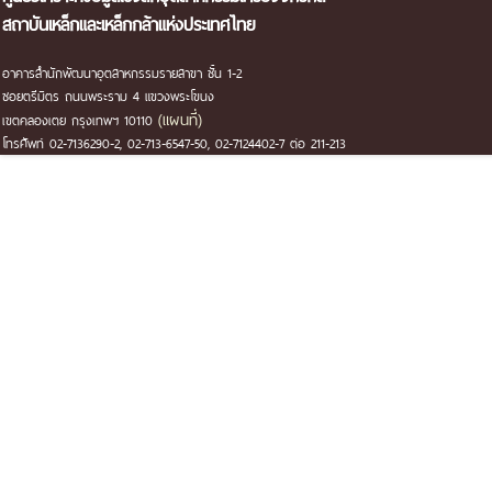
สถาบันเหล็กและเหล็กกล้าแห่งประเทศไทย
อาคารสำนักพัฒนาอุตสาหกรรมรายสาขา ชั้น 1-2
ซอยตรีมิตร ถนนพระราม 4 แขวงพระโขนง
(แผนที่)
เขตคลองเตย กรุงเทพฯ 10110
โทรศัพท์ 02-7136290-2, 02-713-6547-50, 02-7124402-7 ต่อ 211-213