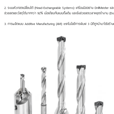
2. ระบบหัวถอดเปลี่ยนได้ (Head-Exchangeable Systems): เครื่องมืออย่าง DrillMeister และ
ช่วยลดขยะวัสดุได้มากกว่า 92% เมื่อเทียบกับแบบดั้งเดิม และยังช่วยลดเวลาหยุดทำงาน (Do
3. การผลิตแบบ Additive Manufacturing (AM): เทคโนโลยีการพิมพ์ 3 มิติถูกนำมาใช้สร้างเค