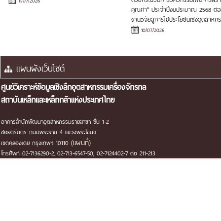
คุณค่า" ประจำปีงบประมาณ 2568 ต่
งานวิจัยสู่การใช้ประโยชน์เชิงอุตสาหก
10/07/2026
แผนผังเว็บไซต์
ศูนย์วิเคราะห์ข้อมูลเชิงลึกอุตสาหกรรมเครื่องจักรกล
สถาบันเหล็กและเหล็กกล้าแห่งประเทศไทย
อาคารสำนักพัฒนาอุตสาหกรรมรายสาขา ชั้น 1-2
ซอยตรีมิตร ถนนพระราม 4 แขวงพระโขนง
(แผนที่)
เขตคลองเตย กรุงเทพฯ 10110
โทรศัพท์ 02-7136290-2, 02-713-6547-50, 02-7124402-7 ต่อ 211-213