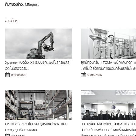
ที่มาของข่าว:
MReport
ข่าวอื่นๆ
Xpanner เปิดตัว X1 ระบบยกแผงโซลาร์เซลล์
ยุคนี้ต้องกรีน ! TCMA ผนึกแคนาดา
อัตโนมัติอัจฉริยะ
เทคโนโลยีดักจับคาร์บอนครั้งแรกในไทย
07/08/2026
06/08/2026
มหาวิทยาลัยเยลได้ปรับปรุงรถยกไฟฟ้าแบบ
วว. ผนึกกำลัง MTEC สวทช. แถลงค
ถ่วงดุลรุ่นเรือธงของตน
สำเร็จ "การพัฒนาสร้างเครื่องจักรต้
ด้วยกระบวนการวิศวกรรมเพื่อการสร้า
11/07/2026