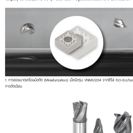
1. การย่อขนาดเครื่องมือตัด (Miniaturization): เม็ดมีดรุ่น VNMG1204 จากซีรีส์ ISO-E
การตัดเฉือน