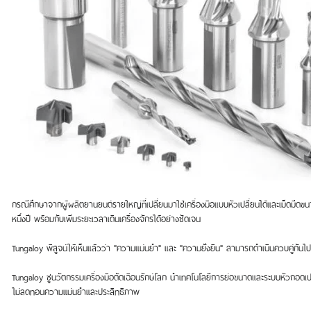
กรณีศึกษาจากผู้ผลิตยานยนต์รายใหญ่ที่เปลี่ยนมาใช้เครื่องมือแบบหัวเปลี่ยนได้และเม็
หนึ่งปี พร้อมกับเพิ่มระยะเวลาเดินเครื่องจักรได้อย่างชัดเจน
Tungaloy พิสูจน์ให้เห็นแล้วว่า "ความแม่นยำ" และ "ความยั่งยืน" สามารถดำเนินควบคู่กันไ
Tungaloy ชูนวัตกรรมเครื่องมือตัดเฉือนรักษ์โลก นำเทคโนโลยีการย่อขนาดและระบบหัวถอดเป
ไม่ลดทอนความแม่นยำและประสิทธิภาพ