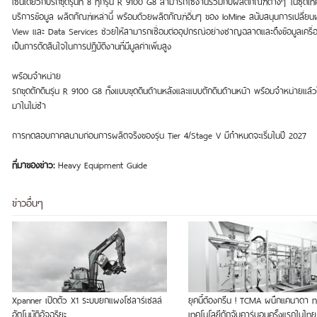
เช่นเดียวกับรถขุดรุ่นที่ 8 ทุกรุ่น R 9100 G8 สามารถใช้งานร่วมกับผลิตภัณฑ์ต่างๆ ในชุ
บริการข้อมูล ผลิตภัณฑ์เหล่านี้ พร้อมด้วยผลิตภัณฑ์อื่นๆ ของ IoMine สนับสนุนการเปลี่ย
View และ Data Services ช่วยให้สามารถเชื่อมต่ออุปกรณ์อย่างชาญฉลาดและดึงข้อมูลเครื่อ
เป็นการตัดสินใจในการปฏิบัติงานที่มีมูลค่าเพิ่มสูง
พร้อมจำหน่าย
รถขุดตักดินรุ่น R 9100 G8 ทั้งแบบขุดดินด้านหลังและแบบตักดินด้านหน้า พร้อมจำหน่ายแล้วในข
มาในไม่ช้า
การทดสอบภาคสนามก่อนการผลิตจริงของรุ่น Tier 4/Stage V มีกำหนดจะเริ่มในปี 2027
ที่มาของข่าว:
Heavy Equipment Guide
ข่าวอื่นๆ
Xpanner เปิดตัว X1 ระบบยกแผงโซลาร์เซลล์
ยุคนี้ต้องกรีน ! TCMA ผนึกแคนาดา
อัตโนมัติอัจฉริยะ
เทคโนโลยีดักจับคาร์บอนครั้งแรกในไทย