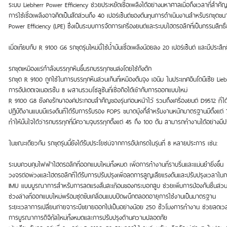
ระบบ Liebherr Power Efficiency ช่วยประหยัดเชื้อเพลิงได้อย่างมหาศาลเมื่อถึงเวลาที่สำคัญท
การใช้เชื้อเพลิงอาจคิดเป็นสัดส่วนถึง 40 เปอร์เซ็นต์ของต้นทุนการดำเนินงานสำหรับรถขุดขนาด
Power Efficiency (LPE) ซึ่งเป็นระบบการจัดการเครื่องยนต์และระบบไฮดรอลิกที่เป็นกรรมสิทธ
เมื่อเทียบกับ R 9100 G6 รถขุดรุ่นใหม่นี้ใช้น้ำมันเชื้อเพลิงน้อยลง 20 เปอร์เซ็นต์ และมีประสิ
รถขุดเหมืองแร่กำลังบรรทุกหินขึ้นรถบรรทุกขนส่งโดยใช้ถังตัก
รถขุด R 9100 ถูกใช้ในการบรรทุกหินส่วนเกินที่เหมืองตันจุง เอนิม ในประเทศอินโดนีเซีย Lie
การอัปเดตเจเนอเรชั่น 8 ผสานรวมโซลูชันที่เชื่อถือได้เข้ากับการออกแบบใหม่
R 9100 G8 ยังคงรักษาองค์ประกอบสำคัญของรุ่นก่อนหน้าไว้ รวมถึงเครื่องยนต์ D9512 ที่ได้รั
ปฏิบัติงานแบบมีแรงดันที่ได้รับการรับรอง FOPS ขนาดบุ้งกี๋สำหรับงานหนักมาตรฐานมีตั้งแต่ 
ทำให้มั่นใจได้ว่ารถบรรทุกที่มีความจุบรรทุกตั้งแต่ 45 ถึง 100 ตัน สามารถทำงานได้อย่างมี
ในขณะเดียวกัน รถขุดรุ่นนี้ยังได้รับประโยชน์จากการอัปเกรดในรุ่นที่ 8 หลายประการ เช่น:
ระบบควบคุมไฟฟ้าไฮดรอลิกที่ออกแบบใหม่ทั้งหมด เพื่อการทำงานที่ราบรื่นและแม่นยำยิ่งขึ้น
วงจรต่อพ่วงและไฮดรอลิกที่ได้รับการปรับปรุงเพื่อลดการสูญเสียแรงดันและปรับปรุงเวลาใ
IMU แบบบูรณาการสำหรับการลดแรงสั่นสะเทือนของกระบอกสูบ ช่วยเพิ่มการป้องกันชิ้นส่วนแ
ช่วงล่างที่ออกแบบใหม่พร้อมชุดขับเคลื่อนแบบปิดผนึกตลอดอายุการใช้งานเป็นมาตรฐาน
ระยะเวลาการเปลี่ยนถ่ายจาระบีขยายออกไปเป็นอย่างน้อย 250 ชั่วโมงการทำงาน ช่วยลดเ
การบูรณาการดิจิทัลใหม่ทั้งหมดและการปรับปรุงด้านความปลอดภัย