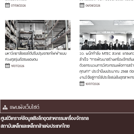
07/08/2026
06/08/2026
มหาวิทยาลัยเยลได้ปรับปรุงรถยกไฟฟ้าแบบ
วว. ผนึกกำลัง MTEC สวทช. แถลงค
ถ่วงดุลรุ่นเรือธงของตน
สำเร็จ "การพัฒนาสร้างเครื่องจักรต้
ด้วยกระบวนการวิศวกรรมเพื่อการสร้า
11/07/2026
คุณค่า" ประจำปีงบประมาณ 2568 ต่
งานวิจัยสู่การใช้ประโยชน์เชิงอุตสาหก
10/07/2026
ศูนย์วิเคราะห์ข้อมูลเชิงลึกอุตสาหกรรมเครื่องจักรกล
สถาบันเหล็กและเหล็กกล้าแห่งประเทศไทย