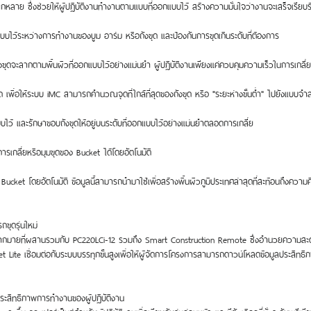
กหลาย ซึ่งช่วยให้ผู้ปฏิบัติงานทำงานตามแบบที่ออกแบบไว้ สร้างความมั่นใจว่างานจะเสร็จเรียบร้อ
บไว้ระหว่างการทำงานของบูม อาร์ม หรือถังขุด และป้องกันการขุดเกินระดับที่ต้องการ
งขุดจะลากตามพื้นผิวที่ออกแบบไว้อย่างแม่นยำ ผู้ปฏิบัติงานเพียงแค่ควบคุมความเร็วในการเกลี่ย
 เพื่อให้ระบบ iMC สามารถคำนวณจุดที่ใกล้ที่สุดของถังขุด หรือ "ระยะห่างขั้นต่ำ" ไปยังแบบจำ
กแบบไว้ และรักษาขอบถังขุดให้อยู่บนระดับที่ออกแบบไว้อย่างแม่นยำตลอดการเกลี่ย
ารเกลี่ยหรือมุมขุดของ Bucket ได้โดยอัตโนมัติ
Bucket โดยอัตโนมัติ ข้อมูลนี้สามารถนำมาใช้เพื่อสร้างพื้นผิวภูมิประเทศล่าสุดที่สะท้อนถึงควา
ขุดรุ่นใหม่
กมายที่ผสานรวมกับ PC220LCi-12 รวมถึง Smart Construction Remote ซึ่งอำนวยความสะดว
ite เชื่อมต่อกับระบบบรรทุกขั้นสูงเพื่อให้ผู้จัดการโครงการสามารถดาวน์โหลดข้อมูลประสิทธิภ
ระสิทธิภาพการทำงานของผู้ปฏิบัติงาน