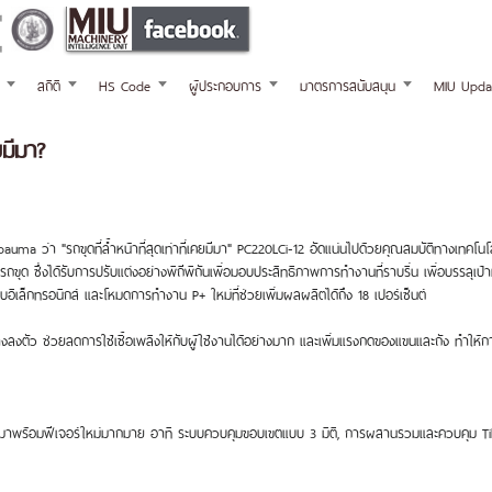
สถิติ
HS Code
ผู้ประกอบการ
มาตรการสนับสนุน
MIU Upda
ยมีมา?
าน bauma ว่า "รถขุดที่ล้ำหน้าที่สุดเท่าที่เคยมีมา" PC220LCi-12 อัดแน่นไปด้วยคุณสมบัติทางเท
ุด ซึ่งได้รับการปรับแต่งอย่างพิถีพิถันเพื่อมอบประสิทธิภาพการทำงานที่ราบรื่น เพื่อบรรลุเป้าหม
อิเล็กทรอนิกส์ และโหมดการทำงาน P+ ใหม่ที่ช่วยเพิ่มผลผลิตได้ถึง 18 เปอร์เซ็นต์
่างลงตัว ช่วยลดการใช้เชื้อเพลิงให้กับผู้ใช้งานได้อย่างมาก และเพิ่มแรงกดของแขนและถัง ทำให้ก
มาพร้อมฟีเจอร์ใหม่มากมาย อาทิ ระบบควบคุมขอบเขตแบบ 3 มิติ, การผสานรวมและควบคุม Tiltr