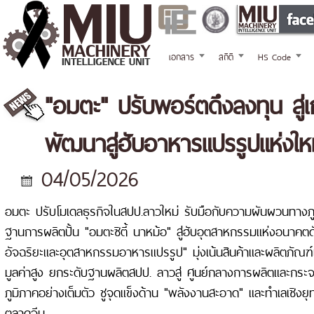
เอกสาร
สถิติ
HS Code
"อมตะ" ปรับพอร์ตดึงลงทุน สู่
พัฒนาสู่ฮับอาหารแปรรูปแห่งให
04/05/2026
อมตะ ปรับโมเดลธุรกิจในสปป.ลาวใหม่ รับมือกับความผันผวนทางภูม
ฐานการผลิตปั้น "อมตะซิตี้ นาหม้อ" สู่ฮับอุตสาหกรรมแห่งอนาคตด
อัจฉริยะและอุตสาหกรรมอาหารแปรรูป" มุ่งเน้นสินค้าและผลิตภัณฑ์เ
มูลค่าสูง ยกระดับฐานผลิตสปป. ลาวสู่ ศูนย์กลางการผลิตและกระ
ภูมิภาคอย่างเต็มตัว ชูจุดแข็งด้าน "พลังงานสะอาด" และทำเลเชิงยุท
ตลาดจีน