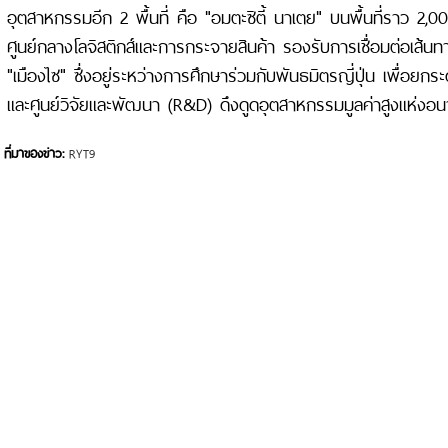
อุตสาหกรรมอีก 2 พื้นที่ คือ "อมตะซิตี้ นาเตย" บนพื้นที่ราว 2,0
ศูนย์กลางโลจิสติกส์และการกระจายสินค้า รองรับการเชื่อมต่อเส้
"เมืองไซ" ซึ่งอยู่ระหว่างการศึกษาร่วมกับพันธมิตรญี่ปุ่น เพื่อยกร
และศูนย์วิจัยและพัฒนา (R&D) ดึงดูดอุตสาหกรรมมูลค่าสูงแห่งอ
ที่มาของข่าว:
RYT9