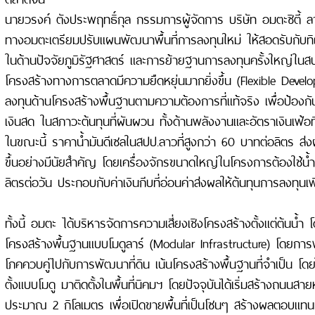
นายวรงค์ ตังประพฤทธิ์กุล กรรมการผู้จัดการ บริษัท อมตะซิตี้ ล
ทางอมตะเตรียมปรับแผนพัฒนาพื้นที่การลงทุนใหม่ ให้สอดรับกั
ในด้านปัจจัยภูมิรัฐศาสตร์ และการย้ายฐานการลงทุนครั้งใหญ่ในสปป
โครงสร้างทางการตลาดมีความยืดหยุ่นมากยิ่งขึ้น (Flexible Devel
ลงทุนด้านโครงสร้างพื้นฐานตามความต้องการที่แท้จริง เพื่อป้องกั
เงินสด ในสภาวะต้นทุนที่ผันผวน ทั้งด้านพลังงานและอัตราเงินเฟ้อที่ย
ในขณะนี้ ราคาน้ำมันดีเซลในสปป.ลาวที่สูงกว่า 60 บาทต่อลิตร ส่งผล
ขึ้นอย่างมีนัยสำคัญ โดยเครื่องจักรขนาดใหญ่ในโครงการต้องใช้น้ำ
ลิตรต่อวัน ประกอบกับค่าเงินกีบที่อ่อนค่าส่งผลให้ต้นทุนการลงทุนเพิ่
ทั้งนี้ อมตะ ได้บริหารจัดการความเสี่ยงเชิงโครงสร้างตั้งแต่ต้นน
โครงสร้างพื้นฐานแบบโมดูลาร์ (Modular Infrastructure) โดย
โภคควบคู่ไปกับการพัฒนาที่ดิน เน้นโครงสร้างพื้นฐานที่จำเป็น โ
ตั้งแบบโมดู มาติดตั้งในพื้นที่นิคมฯ โดยปัจจุบันได้เริ่มสร้างถนนสา
ประมาณ 2 กิโลเมตร เพื่อเปิดขายพื้นที่เป็นโซนๆ สร้างผลตอบแทนท