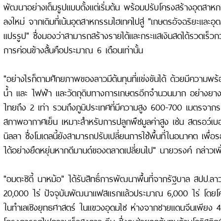
พัฒนาอย่างเต็มรูปแบบตั้งแต่เริ่มต้น พร้อมปรับโครงสร้างอุตสาหกร
ลงใหม่ จากเดิมที่เน้นอุตสาหกรรมไฮเทคไปสู่ "เกษตรอัจฉริยะและ
แปรรูป" ซึ่งมองว่าสามารถสร้างรายได้และกระแสเงินสดได้รวดเร็วกว
การค่อนข้างสั้นคือประมาณ 6 เดือนเท่านั้น
"อย่างไรก็ตามศักยภาพของลาวมีต้นทุนที่แข่งขันได้ ด้วยมีความพร
น้ำ และ ไฟฟ้า และวัตถุดิบทางการเกษตรอีกจำนวนมาก อย่างยางพ
ไทยถึง 2 เท่า รวมถึงภูมิประเทศที่มีความสูง 600-700 เมตรจากระ
สภาพอากาศเย็น เหมาะสำหรับการปลูกพืชมูลค่าสูง เช่น สตรอว์เบอร์ร
นิลลา ซึ่งโมเดลนี้ยังสามารถปรับเปลี่ยนการใช้พื้นที่ในอนาคต เพื่
ได้อย่างยืดหยุ่นหากดีมานด์ของตลาดเปลี่ยนไป" นายวรงค์ กล่าวเพิ
"อมตะซิตี้ นาหม้อ" ได้รับสิทธิ์การพัฒนาพื้นที่จากรัฐบาล สปป.ลาว 
20,000 ไร่ ปัจจุบันพัฒนาแฟสแรกแล้วประมาณ 6,000 ไร่ โดยโครง
ในทำเลเชิงยุทธศาสตร์ ในแขวงอุดมไซ ห่างจากชายแดนจีนเพียง 4
โครงการรถไฟความเร็วสูงลาว-จีน ซึ่งจะช่วยลดต้นทุนด้านโลจิสติกส์