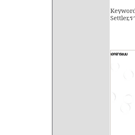
Keyword
Settler,
ร
เอกสารแนบ