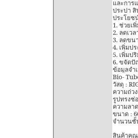
และการแ
ประปา สิ
ประโยชน
1.
ช่วยเพ
2.
ลดเวลา
3.
ลดขนา
4.
เพิ่ม
5.
เพิ่มป
6.
ขจัดป
ข้อมูลจำ
Bio- Tub
RI
วัสดุ :
ความถ่วง
รูปทรงช่
ความลาดเ
6
ขนาด :
จำนวนชั้
สินค้าคุ