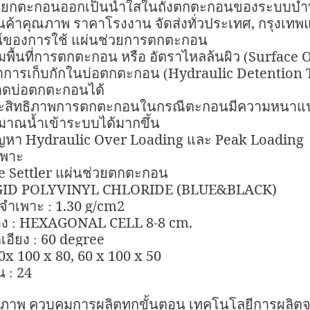
ยกตะกอนออกเป็นน้ำใสในถังตกตะกอนของระบบบำบั
,
นค้าคุณภาพ ราคาโรงงาน จัดส่งทั่วประเทศ
กรุงเทพ
์ของการใช้ แผ่นช่วยการตกตะกอน
Surface 
ิ่มพื้นที่การตกตะกอน หรือ อัตราไหลล้นผิว (
Hydraulic Detention 
การเก็บกักในบ่อตกตะกอน (
ดบ่อตกตะกอนได้
ประสิทธิภาพการตกตะกอนในกรณีตะกอนมีความหนาแน
ริมาณน้ำเข้าระบบได้มากขึ้น
Hydraulic Over Loading
Peak Loading
ัญหา
และ
เพาะ
e Settler
แผ่นช่วยตกตะกอน
GID POLYVINYL CHLORIDE (BLUE&BLACK)
1.30 g/cm2
จำเพาะ :
HEXAGONAL CELL 8-8 cm.
อง :
60 degree
อียง :
0x 100 x 80, 60 x 100 x 50
24
น :
ณภาพ ควบคุมการผลิตทุกขั้นตอน เทคโนโลยีการผลิตจ