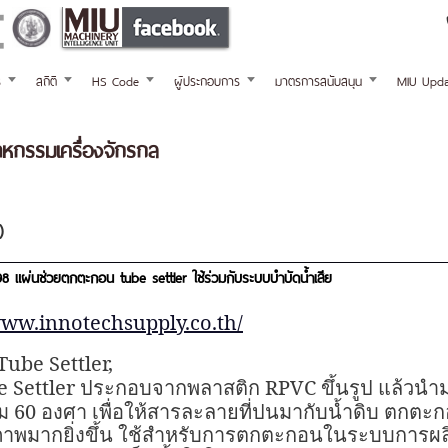
ร
สถิติ
HS Code
ผู้ประกอบการ
มาตรการสนับสนุน
MIU Upda
กรรมเครื่องจักรกล
)
8 แผ่นช่วยตกตะกอน tube settler ใช้ร่วมกับระบบบำบัดน้ำเสีย
www.innotechsupply.co.th/
Tube Settler,
 Settler
RPVC
ประกอบจากพลาสติก
ขึ้นรูป แล้วน
60
ุม
องศา เพื่อให้สารละลายที่ปนมากับน้ำดิบ ตกต
ภาพมากยิ่งขึ้น ใช้สำหรับการตกตะกอนในระบบการผล