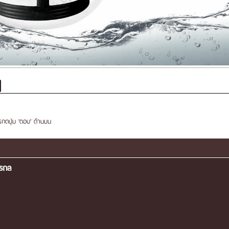
ารกดปุ่ม 'ตอบ' ด้านบน
กรกล