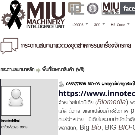
เอกสาร
สถิติ
HS Code
กระดานสนทนาแวดวงอุตสาหกรรมเครื่องจักรกล
กระดานสนทนาหลัก
พื้นที่โฆษณาสินค้า (ฟรี)
0863771698 BIO-03 ผลิตลูกมีเดียทุกชนิดใ
https://www.innotec
จำหน่ายไบโอมีเดีย (
พล
Biomedia
)
แก๊ส ตัวกลางแลกเปลี่ยนก๊าซชีวภาพ
p
ศูนย์จำหน่าย : มีเดียในระบบบำบัดน้ำเสี
innotechthai
พลาสติก
01/06/2026 09:13
, Big
Bio
, BIG
BIO
-