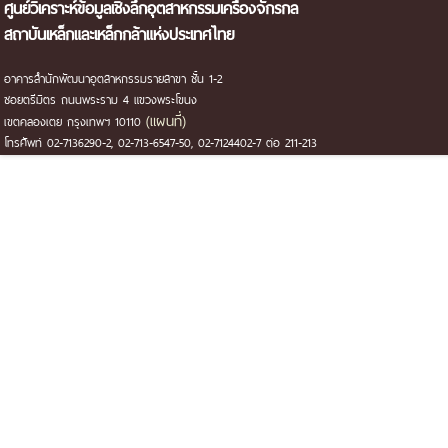
ศูนย์วิเคราะห์ข้อมูลเชิงลึกอุตสาหกรรมเครื่องจักรกล
สถาบันเหล็กและเหล็กกล้าแห่งประเทศไทย
อาคารสำนักพัฒนาอุตสาหกรรมรายสาขา ชั้น 1-2
ซอยตรีมิตร ถนนพระราม 4 แขวงพระโขนง
(แผนที่)
เขตคลองเตย กรุงเทพฯ 10110
โทรศัพท์ 02-7136290-2, 02-713-6547-50, 02-7124402-7 ต่อ 211-213