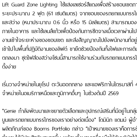
Lift Guard Zone Lighting ใช้แสงเลเซอร์สีแดงเพื่อสร้างขอบเขตการ
ระยะประมาณ 2 ฟุต (61 เซนติเมตร) จากขอบของรถยกแบบกรรไก
และสว่าง (หนาประมาณ 0.6 นิ้ว หรือ 15 มิลลิเมตร) สามารถมอง
ภายในอาคาร และใช้เลนส์แก้วเพื่อป้องกันการซีดจางเมื่อเวลาผ่านไป ระ
งานเข้าใจระยะห่างของขอบเขต และส่งสัญญาณไปยังพนักงานที่อยู
เข้าไปในพื้นที่ปฏิบัติงานของลิฟต์ ขายึดช่วยป้องกันทั้งไฟและการเด
ตกลงมา ชุดไฟส่องสว่างโซนนี้สามารถใช้งานร่วมกับรถยกแบบกรรไกรพ
ตั้งง่าย
เริ่มวางจำหน่ายในยุโรป ตะวันออกกลาง และแอฟริกาในไตรมาสที่
จำหน่ายในอเมริกาเหนือและภูมิภาคอื่นๆ ในช่วงต้นปี 2569
"Genie กำลังพัฒนาและขยายตัวเลือกและอุปกรณ์เสริมที่มีอยู่ในก
บูมและรถยกแบบกรรไกรของเราอย่างต่อเนื่อง" โดมินิก แดมม์ ผู้
ผลิตภัณฑ์ของ Booms Portfolio กล่าว “เป้าหมายของเราคือการช่
ทำงานได้มีประสิทธิผลมากขึ้น พร้อมทั้งมอบเครื่องมือให้กับบริษัทให้เช