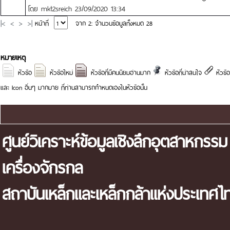
โดย
mkt2sreich
23/09/2020 13:34
|<
<
>
>|
หน้าที่
จาก 2: จำนวนข้อมูลทั้งหมด 28
หมายเหตุ
หัวข้อ
หัวข้อใหม่
หัวข้อที่มีคนนิยมอ่านมาก
หัวข้อที่น่าสนใจ
หัวข
และ Icon อื่นๆ มากมาย ที่ท่านสามารถกำหนดเองในหัวข้อนั้น
แผนผังเว็บไซต์
ศูนย์วิเคราะห์ข้อมูลเชิงลึกอุตสาหกรรม
เครื่องจักรกล
สถาบันเหล็กและเหล็กกล้าแห่งประเทศไ