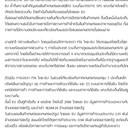
EU ย้ำถึงความสำคัญของสินค้าเกษตรและปศุสัตว์ รวมทั้งมาตรการ SPS ขณะที่ฝ่ายไทยย้ำว
เกิดประโยชน์ร่วมกัน โดยคำนึงถึงข้อกังวลของทั้งไทยและ EU
ทั้งสองฝ่ายยังได้แลกเปลี่ยนความเห็นเกี่ยวกับการเปิดตลาดสินค้าเกษตร ซึ่งเป็นหนึ่งในป
ได้แสดงความสนใจในการขยายโอกาสทางการค้าสำหรับสินค้าเกษตรและอาหารของยุโรป ทั้งนี้ ท
รายการที่มีความอ่อนไหวและเกี่ยวข้องกับผลประโยชน์ของเกษตรกรทั้งสองฝ่าย
นางศุภจี กล่าวเพิ่มเติมว่า ไทยมุ่งมั่นเร่งรัดการเจรจา FTA ไทย–EU ให้บรรลุผลโดยเร็วที่สุ
ความพร้อมของภาคส่วนต่าง ๆ ภายในประเทศ รวมถึงการดูแลผลประโยชน์ของเกษตรกร ผู้ปร
นอกจากนี้ ไทยยังตั้งเป้าหมายให้การเจรจารอบที่ 9 สามารถบรรลุผลในประเด็นที่มีความพร้อม
ผลการเจรจาในระยะต่อไป พร้อมทั้งได้ย้ำข้อกังวลของไทยในบางประเด็นที่มีมาตรฐานสูงและต
พิจารณาอย่างรอบคอบ ขณะที่นายคริสตอฟ ฮันเซน แสดงความพร้อมที่จะทำงานร่วมกับไทยอย
ปัจจุบัน การเจรจา FTA ไทย–EU ในส่วนที่เกี่ยวข้องกับภาคเกษตรครอบคลุม 7 ประเด็นหลัก ได
ทรัพย์สินทางปัญญา (6) การค้าและการพัฒนาที่ยั่งยืน และ (7) ระบบอาหารที่ยั่งยืน โดยปั
เทคนิคต่อการค้า การค้าและการพัฒนาที่ยั่งยืน และระบบอาหารที่ยั่งยืน ขณะที่ประเด็นที่ย
ระหว่างกัน
ทั้งนี้ EU เป็นคู่ค้าอันดับ 4 ของไทย โดยในปี 2568 ไทยและ EU มีมูลค่าการค้ารวมระหว่า
ล้านดอลลาร์สหรัฐ และนำเข้า 18,584.39 ล้านดอลลาร์สหรัฐ
ในส่วนของสินค้าเกษตรและเกษตรแปรรูป ไทยและ EU มีมูลค่าการค้ารวมประมาณ 2.01 พันล้
ล้านดอลลาร์สหรัฐ ส่งผลให้ไทยได้ดุลการค้าประมาณ 0.94 พันล้านดอลลาร์สหรัฐ สะท้อนถ
แล้วเสร็จ เพื่อเพิ่มโอกาสทางการค้า การลงทุน และการเติบโตทางเศรษฐกิจในระยะยาว