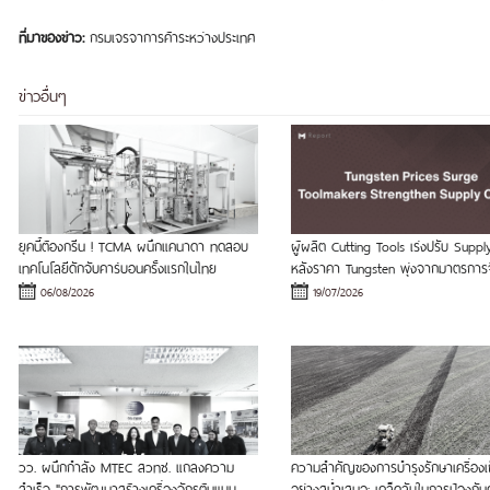
ที่มาของข่าว:
กรมเจรจาการค้าระหว่างประเทศ
ข่าวอื่นๆ
ยุคนี้ต้องกรีน ! TCMA ผนึกแคนาดา ทดสอบ
ผู้ผลิต Cutting Tools เร่งปรับ Suppl
เทคโนโลยีดักจับคาร์บอนครั้งแรกในไทย
หลังราคา Tungsten พุ่งจากมาตรการ
06/08/2026
19/07/2026
วว. ผนึกกำลัง MTEC สวทช. แถลงความ
ความสำคัญของการบำรุงรักษาเครื่องเก็
สำเร็จ "การพัฒนาสร้างเครื่องจักรต้นแบบ
อย่างสม่ำเสมอ: เคล็ดลับในการป้องกันค