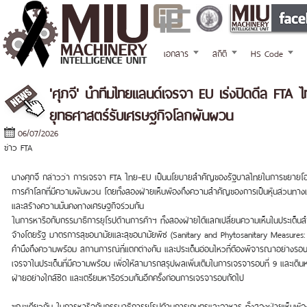
เอกสาร
สถิติ
HS Code
'ศุภจี' นำทีมไทยแลนด์เจรจา EU เร่งปิดดีล FTA 
ยุทธศาสตร์รับเศรษฐกิจโลกผันผวน
06/07/2026
ข่าว FTA
นางศุภจี กล่าวว่า การเจรจา FTA ไทย–EU เป็นนโยบายสำคัญของรัฐบาลไทยในการขยายโ
การค้าโลกที่มีความผันผวน โดยทั้งสองฝ่ายเห็นพ้องถึงความสำคัญของการเป็นหุ้นส่วนทางเศรษ
และสร้างความมั่นคงทางเศรษฐกิจร่วมกัน
ในการหารือกับกรรมาธิการยุโรปด้านการค้าฯ ทั้งสองฝ่ายได้แลกเปลี่ยนความเห็นในประเด็
จ้างโดยรัฐ มาตรการสุขอนามัยและสุขอนามัยพืช (Sanitary and Phytosanitary Measures
คำนึงถึงความพร้อม สถานการณ์ที่แตกต่างกัน และประเด็นอ่อนไหวที่ต้องพิจารณาอย่างรอบค
เจรจาในประเด็นที่มีความพร้อม เพื่อให้สามารถสรุปผลเพิ่มเติมในการเจรจารอบที่ 9 และเด
ฝ่ายอย่างใกล้ชิด และเตรียมหารือร่วมกันอีกครั้งก่อนการเจรจารอบถัดไป
ขณะเดียวกัน ในการหารือกับกรรมาธิการยุโรปด้านการเกษตรและอาหาร ทั้งสองฝ่ายเห็นพ