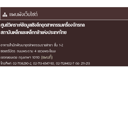
แผนผังเว็บไซต์
ศูนย์วิเคราะห์ข้อมูลเชิงลึกอุตสาหกรรมเครื่องจักรกล
สถาบันเหล็กและเหล็กกล้าแห่งประเทศไทย
อาคารสำนักพัฒนาอุตสาหกรรมรายสาขา ชั้น 1-2
ซอยตรีมิตร ถนนพระราม 4 แขวงพระโขนง
(แผนที่)
เขตคลองเตย กรุงเทพฯ 10110
โทรศัพท์ 02-7136290-2, 02-713-6547-50, 02-7124402-7 ต่อ 211-213