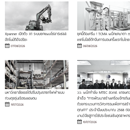
Xpanner เปิดตัว X1 ระบบยกแผงโซลาร์เซลล์
ยุคนี้ต้องกรีน ! TCMA ผนึกแคนาดา
อัตโนมัติอัจฉริยะ
เทคโนโลยีดักจับคาร์บอนครั้งแรกในไทย
07/08/2026
06/08/2026
มหาวิทยาลัยเยลได้ปรับปรุงรถยกไฟฟ้าแบบ
วว. ผนึกกำลัง MTEC สวทช. แถลงค
ถ่วงดุลรุ่นเรือธงของตน
สำเร็จ "การพัฒนาสร้างเครื่องจักรต้
ด้วยกระบวนการวิศวกรรมเพื่อการสร้า
11/07/2026
คุณค่า" ประจำปีงบประมาณ 2568 ต่
งานวิจัยสู่การใช้ประโยชน์เชิงอุตสาหก
10/07/2026