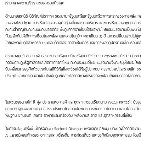
ท่ามกลางความท้าทายของเศรษฐกิจโลก
ด้านนายเอกนิติ นิติทัณฑ์ประภาศ รองนายกรัฐมนตรีและรัฐมนตรีว่าการกระทรวงการคลัง กล
โยงห่วงโซ่อุปทาน การเชื่อมโยงเศรษฐกิจท้องถิ่นและภาคบริการ และการเชื่อมโยงยุทธศาสตร์กา
ความสำคัญกับความมั่นคงปลอดภัย ซึ่งภูมิภาคอาเซียนโดยเฉพาะไทยและเวียดนามเป็นพื้นที
กันผลักดันให้เกิดการเชื่อมโยงพลังงานสะอาดในภูมิภาคอาเซียน 3) ด้านการเปลี่ยนผ่านไปสู่เทค
โดยเฉพาะในอุตสาหกรรมเซมิคอนดักเตอร์ ดาต้าเซ็นเตอร์ และการผลิตอุปกรณ์อิเล็กทรอนิกส์ต
ส่วนนางศุภจี สุธรรมพันธุ์ รองนายกรัฐมนตรีและรัฐมนตรีว่าการกระทรวงพาณิชย์ กล่าวว่า ทั
กดดันด้านภูมิรัฐศาสตร์และกติกาการค้าใหม่ ความร่วมมือไทย–เวียดนามจึงควรมุ่งใช้ประโยชน์จ
ขับเคลื่อนเศรษฐกิจด้วยเทคโนโลยีดิจิทัลซึ่งจะช่วยได้ทั้งผู้ประกอบการรายใหญ่และรายเล็ก ร
ประเทศ และยกระดับอาเซียนให้เป็นศูนย์กลางโอกาสทางเศรษฐกิจที่เชื่อมโยงกับตลาดโลกอย่างย
ในส่วนของนายโห่ สี หู่ง ประธานหอการค้าและอุตสาหกรรมเวียดนาม (VCCI) กล่าวว่า ปัจจุบั
ทางเศรษฐกิจของประเทศ สำหรับประเทศไทยถือเป็นพันธมิตรที่มีความโดดเด่น และมีโอกาส
พื้นฐาน ยานยนต์ เกษตร อาหารและเครื่องดื่ม พลังงานสะอาด และอุตสาหกรรมสีเขียว
ในการประชุมครั้งนี้ มีการจัดเวที Sectoral Dialogue เพื่อแลกเปลี่ยนมุมมองและโอกาสควา
AI และเซมิคอนดักเตอร์ อาหารและเครื่องดื่ม การท่องเที่ยว และธุรกิจนิคมอุตสาหกรรม โดยม