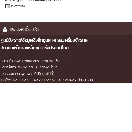
10/07/2026
ศูนย์วิเคราะห์ข้อมูลเชิงลึกอุตสาหกรรมเครื่องจักรกล
สถาบันเหล็กและเหล็กกล้าแห่งประเทศไทย
อาคารสำนักพัฒนาอุตสาหกรรมรายสาขา ชั้น 1-2
ซอยตรีมิตร ถนนพระราม 4 แขวงพระโขนง
(แผนที่)
เขตคลองเตย กรุงเทพฯ 10110
โทรศัพท์ 02-7136290-2, 02-713-6547-50, 02-7124402-7 ต่อ 211-213