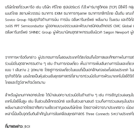
บริษัทไทยที่ร่วมหารือ เช่น บริษัท ศรีไทย ซุปเปอร์แวร์ ที.ซี.ฟาร์มาซูติคอล (TCP) บีซีพี
เมนต์ไทย สยามพิวรรธน์ ธนาคาร EXIM ธนาคารกรุงเทพ ธนาคารกสิกรไทย เป็นต้น ขณะที่บร
Sovico Group กลุ่มธุรกิจด้านการเงิน การบิน อสังหาริมทรัพย์ พลังงาน โรงแรม และดิจ
วงจร FPT Semiconductor ผู้ออกแบบวงจรรวมและพัฒนาเซมิคอนดักเตอร์ CMC Global บริษั
อสังหาริมทรัพย์ SHINEC Group ผู้พัฒนานิคมอุตสาหกรรมเชิงนิเวศ Saigon Newport ผู้ดำเ
จากการหารือดังกล่าว ผู้ประกอบการทั้งสองประเทศได้สะท้อนถึงโอกาสและศักยภาพในการสร
ร่วมมือในอุตสาหกรรมต่าง ๆ เช่น ด้านการท่องเที่ยว เห็นว่าการเพิ่มเส้นทางการบินและเที
แบบ 1 เส้นทาง 2 จุดหมาย โดยชูการท่องเที่ยวในแบบที่เป็นเอกลักษณ์ของทั้งสองประเทศ ใ
ธุรกิจดิจิทัล มองไทยเป็นหุ้นส่วนเชิงยุทธศาสตร์ที่สามารถร่วมมือในการพัฒนาเทคโนโลยีดิ
ไทยและรัฐวิสาหกิจเวียดนาม
สำหรับผู้แทนภาคเอกชนไทย ได้นำเสนอความร่วมมือในด้านต่าง ๆ เช่น การเชิญร่วมลงทุนในธ
เทคโนโลยีขั้นสูง เช่น ชิ้นส่วนอิเล็กทรอนิกส์ และชิ้นส่วนยานยนต์ รวมถึงการร่วมลงทุนในป
พลังงานสะอาดโดยอาศัยความเชี่ยวชาญของบริษัทไทย โดยอาจพิจารณาประเทศลาว เนื่องจากม
เหล่านี้นับเป็นจุดเริ่มต้นสำคัญในการขับเคลื่อนยุทธศาสตร์ Three Connects ระหว่างประเท
ที่มาของข่าว:
ฺBOI