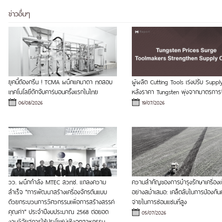
ข่าวอื่นๆ
ยุคนี้ต้องกรีน ! TCMA ผนึกแคนาดา ทดสอบ
ผู้ผลิต Cutting Tools เร่งปรับ Suppl
เทคโนโลยีดักจับคาร์บอนครั้งแรกในไทย
หลังราคา Tungsten พุ่งจากมาตรการ
06/08/2026
19/07/2026
วว. ผนึกกำลัง MTEC สวทช. แถลงความ
ความสำคัญของการบำรุงรักษาเครื่องเก็
สำเร็จ "การพัฒนาสร้างเครื่องจักรต้นแบบ
อย่างสม่ำเสมอ: เคล็ดลับในการป้องกันค
ด้วยกระบวนการวิศวกรรมเพื่อการสร้างสรรค์
จ่ายในการซ่อมแซมที่สูง
คุณค่า" ประจำปีงบประมาณ 2568 ต่อยอด
05/07/2026
งานวิจัยสู่การใช้ประโยชน์เชิงอุตสาหกรรม