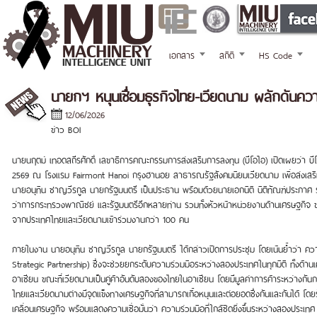
เอกสาร
สถิติ
HS Code
นายกฯ หนุนเชื่อมธุรกิจไทย-เวียดนาม ผลักดันค
12/06/2026
ข่าว BOI
นายนฤตม์ เทอดสถีรศักดิ์ เลขาธิการคณะกรรมการส่งเสริมการลงทุน (บีโอไอ) เปิดเผยว่า บี
2569 ณ โรงแรม Fairmont Hanoi กรุงฮานอย สาธารณรัฐสังคมนิยมเวียดนาม เพื่อส่งเสริ
นายอนุทิน ชาญวีรกูล นายกรัฐมนตรี เป็นประธาน พร้อมด้วยนายเอกนิติ นิติทัณฑ์ประภาศ 
ว่าการกระทรวงพาณิชย์ และรัฐมนตรีอีกหลายท่าน รวมทั้งหัวหน้าหน่วยงานด้านเศรษฐกิจ ขณ
จากประเทศไทยและเวียดนามเข้าร่วมงานกว่า 100 คน
ภายในงาน นายอนุทิน ชาญวีรกูล นายกรัฐมนตรี ได้กล่าวเปิดการประชุม โดยเน้นย้ำว่า ควา
Strategic Partnership) ซึ่งจะช่วยยกระดับความร่วมมือระหว่างสองประเทศในทุกมิติ ทั้งด
อาเซียน ขณะที่เวียดนามเป็นคู่ค้าอันดับสองของไทยในอาเซียน โดยมีมูลค่าการค้าระหว่างกันก
ไทยและเวียดนามต่างมีจุดแข็งทางเศรษฐกิจที่สามารถเกื้อหนุนและต่อยอดซึ่งกันและกันไ
เคลื่อนเศรษฐกิจ พร้อมแสดงความเชื่อมั่นว่า ความร่วมมือที่ใกล้ชิดยิ่งขึ้นระหว่างสองประ