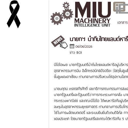
เอกสาร
นายกฯ นำทีมไทยแลนด์หารื
06/06/2026
ข่าว BOI
บีโอไอเผย นายกรัฐมนตรีนำทีมไทยแลนด์หารือผู้บริหารร
อุตสาหกรรมการบิน อิเล็กทรอนิกส์อัจฉริยะ วัสดุขั้นส
ขั้นสูงของอาเซียน ท่ามกลางการปรับห่วงโซ่อุปทานโลกค
นายนฤตม์ เทอดสถีรศักดิ์ เลขาธิการคณะกรรมการส่งเส
นายกรัฐมนตรีและรัฐมนตรีว่าการกระทรวงการคลัง นายส
กระทรวงพาณิชย์ และคณะบีโอไอ ได้พบหารือกับผู้บริหา
ลงทุนในอุตสาหกรรมยุทธศาสตร์ ท่ามกลางการปรับโครงสร้าง
ใช้ในการผลิตแบตเตอรี่ และระบบยืนยันตัวตนดิจิทัล ก
ของประเทศ โดยนายกรัฐมนตรีและคณะได้หารือกับ 5 บริษั