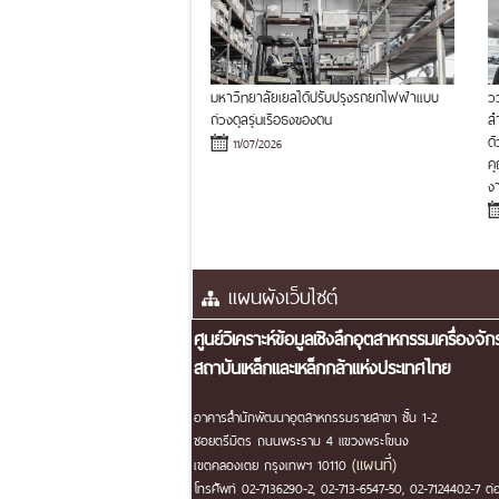
มหาวิทยาลัยเยลได้ปรับปรุงรถยกไฟฟ้าแบบ
ว
ถ่วงดุลรุ่นเรือธงของตน
ส
ด
11/07/2026
ค
งา
ศูนย์วิเคราะห์ข้อมูลเชิงลึกอุตสาหกรรมเครื่องจั
สถาบันเหล็กและเหล็กกล้าแห่งประเทศไทย
อาคารสำนักพัฒนาอุตสาหกรรมรายสาขา ชั้น 1-2
ซอยตรีมิตร ถนนพระราม 4 แขวงพระโขนง
(แผนที่)
เขตคลองเตย กรุงเทพฯ 10110
โทรศัพท์ 02-7136290-2, 02-713-6547-50, 02-7124402-7 ต่อ