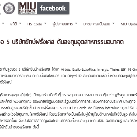
สถิติ
HS Code
ผู้ประกอบการ
มาตรการสนับสนุน
MIU Upda
อ 5 บริษัทยักษ์ฝรั่งเศส ดันลงทุนอุตสาหกรรมอนาคต
ะดับสูงของ 5 บริษัทชั้นนำฝรั่งเศส ได้แก่ Airbus, EssilorLuxottica, Imerys, Thales และ IN
ูงสำหรับแบตเตอรี่ลิเทียม ความมั่นคงไซเบอร์ และ Digital ID สะท้อนความเชื่อมั่นของนักลงทุ
รั้งใหญ่
ริมการลงทุน (บีโอไอ) เปิดเผยว่า เมื่อวันที่ 25 พฤษภาคม 2569 นายอนุทิน ชาญวีรกูล นายกร
ีหศักดิ์ พวงเกตุแก้ว รองนายกรัฐมนตรีและรัฐมนตรีว่าการกระทรวงการต่างประเทศ นางศุภจี 
รระดับสูงของบริษัทชั้นนำของฝรั่งเศส 5 ราย ณ Le Cercle de l’Union Interalli?e กรุงปารีส
ห่วงโซ่อุปทานโลกครั้งใหญ่ โดยฝรั่งเศสถือเป็นหนึ่งในผู้นำยุโรปด้านเทคโนโลยีขั้นสูง ทั้งในอุ
ารหารือครั้งนี้ จึงเป็นโอกาสสำคัญของไทยในการดึงทั้งเงินลงทุน เทคโนโลยี องค์ความรู้ และเ
ทชั้นนำของฝรั่งเศส ดังนี้