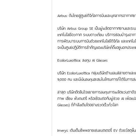
Airbus: ดันไทยสู่ศูนย์ดิจิทัลการบินและบุคลากรอากาศย
บริษัท Airbus Group SE เป็นผู้ผลิตอากาศยานและระบบ
เทคโนโลยีอวกาศ ระบบดาวเทียม บริการซ่อมบำรุงอากา
การพัฒนาระบบการบินด้วยเทคโนโลยีดิจิทัล และเทคโนโ
จะเป็นศูนย์ปฏิบัติการสำคัญของบริษัทที่ตั้งอยู่นอกปร
EssilorLuxottica: ลงทุน AI Glasses
บริษัท EssilorLuxottica กลุ่มบริษัทด้านเลนส์สายตาแ
9,000 คน และมีเงินลงทุนสะสมในโครงการที่ได้รับการส
ล่าสุด บริษัทตัดสินใจขยายการลงทุนการผลิตแว่นตาอัจฉร
ภาพ เสียง ฟังดนตรี หรือเชื่อมต่อกับผู้ช่วย AI เพื่อ
Glasses) ที่กำลังเติบโตอย่างรวดเร็วทั่วโลก
Imerys: เติมเต็มซัพพลายเชนแบตเตอรี่ EV ด้วยวัสดุขั้น