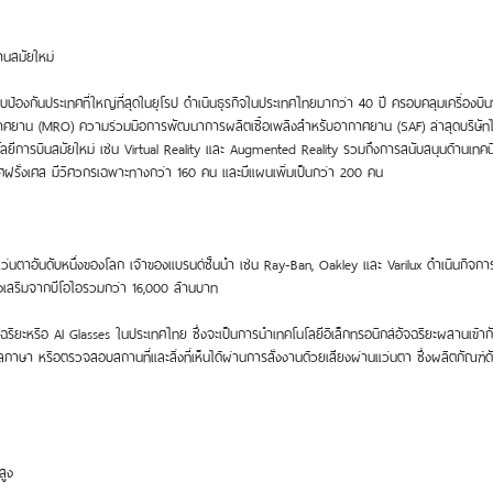
านสมัยใหม่
ป้องกันประเทศที่ใหญ่ที่สุดในยุโรป ดำเนินธุรกิจในประเทศไทยมากว่า 40 ปี ครอบคลุมเครื่อง
ศยาน (MRO) ความร่วมมือการพัฒนาการผลิตเชื้อเพลิงสำหรับอากาศยาน (SAF) ล่าสุดบริษัทได
ลยีการบินสมัยใหม่ เช่น Virtual Reality และ Augmented Reality รวมถึงการสนับสนุนด้านเทค
ะเทศฝรั่งเศส มีวิศวกรเฉพาะทางกว่า 160 คน และมีแผนเพิ่มเป็นกว่า 200 คน
ละแว่นตาอันดับหนึ่งของโลก เจ้าของแบรนด์ชั้นนำ เช่น Ray-Ban, Oakley และ Varilux ดำเนินกิ
่งเสริมจากบีโอไอรวมกว่า 16,000 ล้านบาท
ิยะหรือ AI Glasses ในประเทศไทย ซึ่งจะเป็นการนำเทคโนโลยีอิเล็กทรอนิกส์อัจฉริยะผสานเข้ากับ
แปลภาษา หรือตรวจสอบสถานที่และสิ่งที่เห็นได้ผ่านการสั่งงานด้วยเสียงผ่านแว่นตา ซึ่งผลิตภัณฑ
สูง