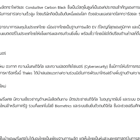
็นผู้ผลิตกราไฟต์และ Conductive Carbon Black ซึ่งเป็นวัสดุขั้นสูงที่เป็นองค์ประกอบสำคัญของก
รับการชาร์จความเร็วสูง โดยบริษัทถือเป็นอันดับหนึ่งของโลก ด้วยส่วนแบ่งตลาดโลกกว่าร้อยละ 
ทพิจารณาการลงทุนในประเทศไทย เนื่องจากไทยเป็นฐานการผลิต EV ที่ใหญ่ที่สุดของภูมิภาค และเ
แบตเตอรี่ในประเทศไทยให้แข็งแกร่งและครบถ้วนยิ่งขึ้น พร้อมชี้ว่าไทยมีข้อได้เปรียบด้านทำเลที่
บอร์
โหม อวกาศ ความมั่นคงดิจิทัล และความปลอดภัยไซเบอร์ (Cybersecurity) ซึ่งมีการให้บริการค
การหารือครั้งนี้ Thales ได้นำเสนอแนวทางความร่วมมือในการพัฒนาโครงสร้างพื้นฐานด้านความม
ใหม่
องฝรั่งเศส มีความเชี่ยวชาญด้านหนังสือเดินทาง บัตรประชาชนดิจิทัล ใบอนุญาตขับขี่ และระบบ 
นใหม่สำหรับภาครัฐ รวมถึงเทคโนโลยี Biometrics และระบบยืนยันตัวตนดิจิทัล ซึ่งจะช่วยเส
ลยีชั้นนำของฝรั่งเศสไม่ได้มองไทยเป็นเพียงฐานการผลิต แต่เห็นไทยเป็นหุ้นส่วนยุทธศาสตร์ในการส