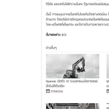
ดิจิทัล และเทคโนโลยีความมั่นคง รัฐบาลพร้อมสนับสนุน
ทั้งนี้ การลงทุนจากฝรั่งเศสในไทยเติบโตอย่างต่อเนื
ล้านบาท โดยบริษัทรายใหญ่ของประเทศฝรั่งเศสที่ลงทุนแ
ไทย–ฝรั่งเศสที่แข็งแกร่ง และโอกาสในการขยายความร่
ที่มาของข่าว:
ฺBOI
ข่าวอื่นๆ
Xpanner เปิดตัว X1 ระบบยกแผงโซลาร์เซลล์
ย
อัตโนมัติอัจฉริยะ
เ
07/08/2026