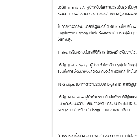
บริษัท Imerys S.A. ผู้นำระดับโลกด้านวัสดุขั้นสูง เป
ระบบกักเก็บพลังงานที่ต้องการประสิทธิภาพสูง และรอง
ในการหารือครั้งนี้ นายกรัฐมนตรีได้เชิญชวนให้บริษั
Conductive Carbon Black ซึ่งจะช่วยเสริมห่วงโซ่อุปทาน
วัสดุขั้นสูง
Thales: เสริมความมั่นคงดิจิทัลและโครงสร้างพื้นฐานไซเ
บริษัท Thales Group ผู้นำระดับโลกด้านเทคโนโลยีกลา
รวมถึงการพัฒนาหนังสือเดินทางอิเล็กทรอนิกส์ โดยใน
IN Groupe: เปิดทางความร่วมมือ Digital ID ภาครัฐยุค
บริษัท IN Groupe ผู้นำด้านระบบยืนยันตัวตนดิจิทัลข
แนวทางร่วมมือกับไทยในการพัฒนาระบบ Digital ID รุ่
Secure ID สำหรับกลุ่มประเทศ CLMV และอาเซียน
“การหารือครั้งนี้สะท้อนภาพที่ชัดเจนว่า บริษัทเทคโนโ