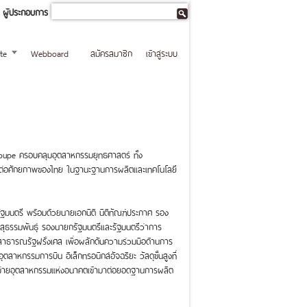
ผู้ประกอบการ
te
Webboard
สมัครสมาชิก
เข้าสู่ระบบ
 Groupe ครอบคลุมอุตสาหกรรมยุทธศาสตร์ ทั้ง
นยุโรปต่อศักยภาพของไทย ในฐานะฐานการผลิตและเทคโนโลยี
ัฐมนตรี พร้อมด้วยนายเอกนิติ นิติทัณฑ์ประภาศ รอง
สุธรรมพันธุ์ รองนายกรัฐมนตรีและรัฐมนตรีว่าการ
 สาธารณรัฐฝรั่งเศส เพื่อผลักดันความร่วมมือด้านการ
ตสาหกรรมการบิน อิเล็กทรอนิกส์อัจฉริยะ วัสดุขั้นสูงที่
ครือข่ายอุตสาหกรรมแห่งอนาคตเข้ามาต่อยอดฐานการผลิต