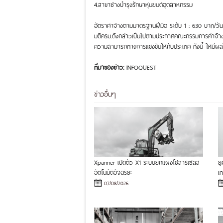
4.สาขาช่างบำรุงรักษาหุ่นยนต์อุตสาหกรรม
อัตราค่าจ้างตามมาตรฐานฝีมือ ระดับ 1 : 630 บาท/วัน
มติครม.ดังกล่าวเป็นไปตามประกาศคณะกรรมการค่าจ้าง (ฉบั
ความสามารถทางการแข่งขันให้กับประเทศ ทั้งนี้ ให้มีผล
ที่มาของข่าว:
INFOQUEST
ข่าวอื่นๆ
Xpanner เปิดตัว X1 ระบบยกแผงโซลาร์เซลล์
ย
อัตโนมัติอัจฉริยะ
เ
07/08/2026