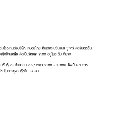
ชมโรงงานต่อบริษัท เกษตรไทย อินเตอร์เนชั่นแนล ชูการ์ คอร์ปอเรชั่น
ใจโดยเฉลี่ย คิดเป็นร้อยละ 91.00 อยู่ในระดับ ดีมาก
 ในวันที่ 23 กันยายน 2557 เวลา 10:00 – 15:00น. ซึ่งเป็นสายการ
าร่วมในการดูงานทั้งสิ้น 37 คน