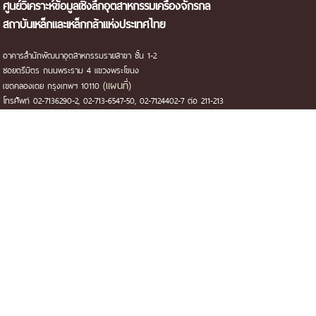
ศูนย์วิเคราะห์ข้อมูลเชิงลึกอุตสาหกรรมเครื่องจักรกล
สถาบันเหล็กและเหล็กกล้าแห่งประเทศไทย
อาคารสำนักพัฒนาอุตสาหกรรมรายสาขา ชั้น 1-2
ซอยตรีมิตร ถนนพระราม 4 แขวงพระโขนง
(แผนที่)
เขตคลองเตย กรุงเทพฯ 10110
โทรศัพท์ 02-7136290-2, 02-713-6547-50, 02-7124402-7 ต่อ 211-213